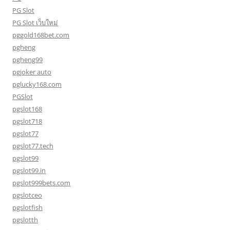
PG Slot
PG Slot เว็บใหม่
pggold168bet.com
pgheng
pgheng99
pgjoker auto
pglucky168.com
PGSlot
pgslot168
pgslot718
pgslot77
pgslot77.tech
pgslot99
pgslot99.in
pgslot999bets.com
pgslotceo
pgslotfish
pgslotth