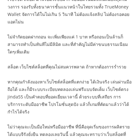
วงการ รองรับทั้งธนาคารชั้นแนวหน้าในไทยรวมทั้ง TrueMoney
Wallet จัดการได้ในไม่เกิน 5 วินาที ไม่ต้องแจ้งสลิป ไม่ต้องรอคอย
แอดไม่น
ไม่จำกัดยอดฝากถอน จะเพิ่มเพียงแค่ 1 บาท หรือถอนเป็นล้านก็
สามารถทำเป็นทันทีไม่มีลิมิต และที่สำคัญไม่มีค่าขนบธรรมเนียม
ใดๆเพิ่มเติม
สล็อต เว็บไซต์สล็อตที่คุณไม่สมควรพลาด ถ้าหากต้องการร่ำรวย
หากคุณกำลังมองหาเว็บไซต์สล็อตที่แตกง่าย ได้เงินจริง เล่นผ่านมือ
ถือได้ และก็มีระบบระเบียบทดลองเล่นฟรีแบบจัดเต็ม เว็บไซต์ตรง
jinda55 เป็นคำตอบที่ยอดเยี่ยมเวลานี้ ด้วยระบบที่เสถียร การ
บริการระดับมืออาชีพ โปรโมชั่นสุดปัง แล้วก็เกมที่คัดมาแล้วว่าได้
กำไรได้จริง
ไม่ว่าคุณจะเป็นมือใหม่หรือมืออาชีพ ที่นี่คือจุดเริ่มของการผลิตราย
ได้แบบจีรังยั่งยืน ทดลองเลยวันนี้ แล้วคุณจะทราบว่าเว็บสล็อตที่