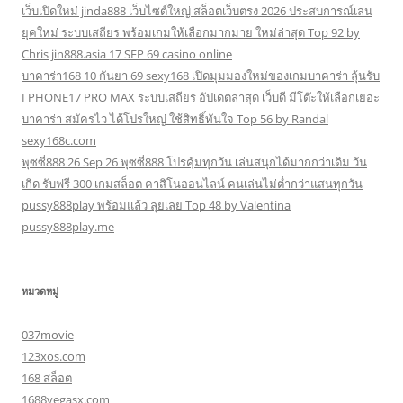
เว็บเปิดใหม่ jinda888 เว็บไซต์ใหญ่ สล็อตเว็บตรง 2026 ประสบการณ์เล่น
ยุคใหม่ ระบบเสถียร พร้อมเกมให้เลือกมากมาย ใหม่ล่าสุด Top 92 by
Chris jin888.asia 17 SEP 69 casino online
บาคาร่า168 10 กันยา 69 sexy168 เปิดมุมมองใหม่ของเกมบาคาร่า ลุ้นรับ
I PHONE17 PRO MAX ระบบเสถียร อัปเดตล่าสุด เว็บดี มีโต๊ะให้เลือกเยอะ
บาคาร่า สมัครไว ได้โปรใหญ่ ใช้สิทธิ์ทันใจ Top 56 by Randal
sexy168c.com
พุซซี่888 26 Sep 26 พุซซี่888 โปรคุ้มทุกวัน เล่นสนุกได้มากกว่าเดิม วัน
เกิด รับฟรี 300 เกมสล็อต คาสิโนออนไลน์ คนเล่นไม่ต่ำกว่าแสนทุกวัน
pussy888play พร้อมแล้ว ลุยเลย Top 48 by Valentina
pussy888play.me
หมวดหมู่
037movie
123xos.com
168 สล็อต
1688vegasx.com