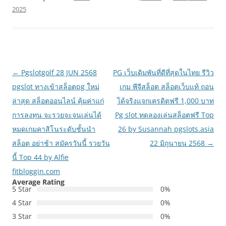
2025
เมนู
←
Pgslotgolf 28 JUN 2568
PG เว็บเดิมพันที่ดีที่สุดในไทย รีวิว
นำทาง
pgslot ทางเข้าสล็อตpg ใหม่
เกม พีจีสล็อต สล็อตเว็บแท้ ถอน
เรื่อง
ล่าสุด สล็อตออนไลน์ คุ้มค่าแก่
ได้จริงแจกเครดิตฟรี 1,000 บาท
การลงทุน จะรวยจะจนเล่นได้
Pg slot ทดลองเล่นสล็อตฟรี Top
หมดเกมคาสิโนระดับชั้นนำ
26 by Susannah pgslots.asia
สล็อต อย่าช้า สมัครวันนี้ รวยวัน
22 มิถุนายน 2568
→
นี้ Top 44 by Alfie
fitbloggin.com
Average Rating
5 Star
0%
4 Star
0%
3 Star
0%