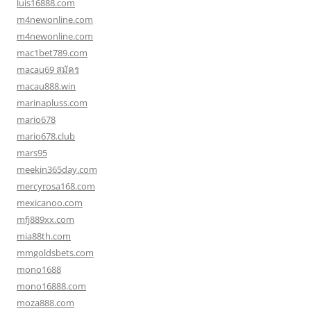
luis16888.com
m4newonline.com
m4newonline.com
mac1bet789.com
macau69 สมัคร
macau888.win
marinapluss.com
mario678
mario678.club
mars95
meekin365day.com
mercyrosa168.com
mexicanoo.com
mfj889xx.com
mia88th.com
mmgoldsbets.com
mono1688
mono16888.com
moza888.com