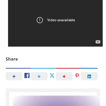
Share