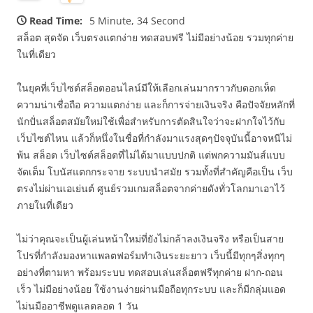
Read Time:
5 Minute, 34 Second
สล็อต สุดจัด เว็บตรงแตกง่าย ทดสอบฟรี ไม่มีอย่างน้อย รวมทุกค่าย
ในที่เดียว
ในยุคที่เว็บไซต์สล็อตออนไลน์มีให้เลือกเล่นมากราวกับดอกเห็ด
ความน่าเชื่อถือ ความแตกง่าย และก็การจ่ายเงินจริง คือปัจจัยหลักที่
นักปั่นสล็อตสมัยใหม่ใช้เพื่อสำหรับการตัดสินใจว่าจะฝากใจไว้กับ
เว็บไซต์ไหน แล้วก็หนึ่งในชื่อที่กำลังมาแรงสุดๆปัจจุบันนี้อาจหนีไม่
พ้น สล็อต เว็บไซต์สล็อตที่ไม่ได้มาแบบปกติ แต่พกความมันส์แบบ
จัดเต็ม โบนัสแตกกระจาย ระบบนำสมัย รวมทั้งที่สำคัญคือเป็น เว็บ
ตรงไม่ผ่านเอเย่นต์ ศูนย์รวมเกมสล็อตจากค่ายดังทั่วโลกมาเอาไว้
ภายในที่เดียว
ไม่ว่าคุณจะเป็นผู้เล่นหน้าใหม่ที่ยังไม่กล้าลงเงินจริง หรือเป็นสาย
โปรที่กำลังมองหาแพลตฟอร์มทำเงินระยะยาว เว็บนี้มีทุกๆสิ่งทุกๆ
อย่างที่ตามหา พร้อมระบบ ทดสอบเล่นสล็อตฟรีทุกค่าย ฝาก-ถอน
เร็ว ไม่มีอย่างน้อย ใช้งานง่ายผ่านมือถือทุกระบบ และก็มีกลุ่มแอด
ไม่นมืออาชีพดูแลตลอด 1 วัน