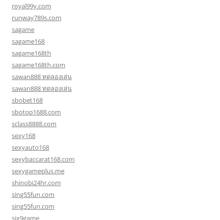
royal99y.com
runway789s.com
sagame
sagame168
sagame168th
sagame168th.com
sawan888 ทดลองเล่น
sawan888 ทดลองเล่น
sbobet168
sbotop1688.com
sclass8888.com
sexy168
sexyauto168
sexybaccarat168.com
sexygameplus.me
shinobi24hr.com
sing55fun.com
sing55fun.com
six9game