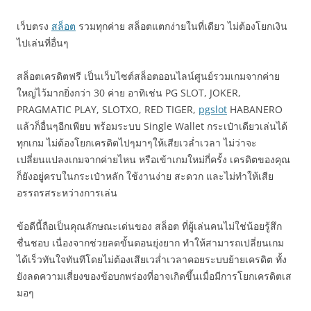
เว็บตรง
สล็อต
รวมทุกค่าย สล็อตแตกง่ายในที่เดียว ไม่ต้องโยกเงิน
ไปเล่นที่อื่นๆ
สล็อตเครดิตฟรี เป็นเว็บไซต์สล็อตออนไลน์ศูนย์รวมเกมจากค่าย
ใหญ่ไว้มากยิ่งกว่า 30 ค่าย อาทิเช่น PG SLOT, JOKER,
PRAGMATIC PLAY, SLOTXO, RED TIGER,
pgslot
HABANERO
แล้วก็อื่นๆอีกเพียบ พร้อมระบบ Single Wallet กระเป๋าเดียวเล่นได้
ทุกเกม ไม่ต้องโยกเครดิตไปๆมาๆให้เสียเวล่ำเวลา ไม่ว่าจะ
เปลี่ยนแปลงเกมจากค่ายไหน หรือเข้าเกมใหม่กี่ครั้ง เครดิตของคุณ
ก็ยังอยู่ครบในกระเป๋าหลัก ใช้งานง่าย สะดวก และไม่ทำให้เสีย
อรรถรสระหว่างการเล่น
ข้อดีนี้ถือเป็นคุณลักษณะเด่นของ สล็อต ที่ผู้เล่นคนไม่ใช่น้อยรู้สึก
ชื่นชอบ เนื่องจากช่วยลดขั้นตอนยุ่งยาก ทำให้สามารถเปลี่ยนเกม
ได้เร็วทันใจทันทีโดยไม่ต้องเสียเวล่ำเวลาคอยระบบย้ายเครดิต ทั้ง
ยังลดความเสี่ยงของข้อบกพร่องที่อาจเกิดขึ้นเมื่อมีการโยกเครดิตเส
มอๆ