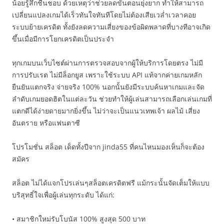
น้อยรู้สึกชื่นชอบ ด้วยเหตุว่าช่วยลดขั้นตอนยุ่งยาก ทำให้สามารถ
เปลี่ยนแปลงเกมได้เร็วทันใจทันทีโดยไม่ต้องเสียเวล่ำเวลาคอย
ระบบย้ายเครดิต ทั้งยังลดความเสี่ยงของข้อผิดพลาดที่บางทีอาจเกิด
ขึ้นเมื่อมีการโยกเครดิตเป็นประจำ
ทุกเกมบนเว็บไซต์ผ่านการตรวจสอบจากผู้ให้บริการโดยตรง ไม่มี
การปรับเรต ไม่มีล็อกยูส เพราะใช้ระบบ API แท้จากค่ายเกมหลัก
ยืนยันแตกจริง จ่ายจริง 100% นอกนั้นยังมีระบบค้นหาเกมและจัด
ลำดับเกมยอดฮิตในแต่ละวัน ช่วยทำให้ผู้เล่นสามารถเลือกเล่นเกมที่
แตกดีได้ง่ายดายมากยิ่งขึ้น ไม่ว่าจะเป็นแนวเทพเจ้า ผลไม้ เสี่ยง
อันตราย หรือแฟนตาซี
โปรโมชั่น สล็อต เด็ดทั้งปีจาก jinda55 ที่คนไหนมองเห็นก็จะต้อง
สมัคร
สล็อต ไม่ได้แจกโปรเล่นๆสล็อตเครดิตฟรี แม้กระนั้นจัดเต็มให้แบบ
บริสุทธิ์ใจเพื่อผู้เล่นทุกระดับ ได้แก่:
• สมาชิกใหม่รับโบนัส 100% สูงสุด 500 บาท