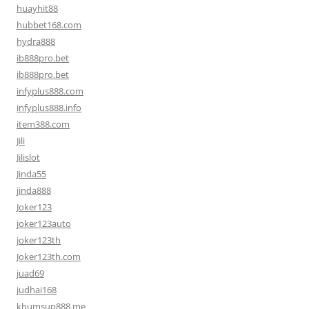
huayhit88
hubbet168.com
hydra888
ib888pro.bet
ib888pro.bet
infyplus888.com
infyplus888.info
item388.com
Jili
Jilislot
Jinda55
jinda888
Joker123
joker123auto
joker123th
Joker123th.com
juad69
judhai168
khumsup888.me