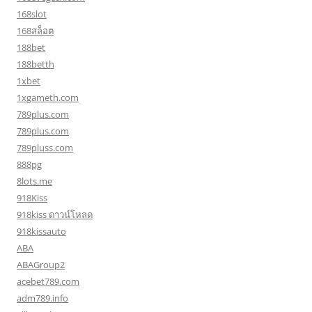
168slot
168สล็อต
188bet
188betth
1xbet
1xgameth.com
789plus.com
789plus.com
789pluss.com
888pg
8lots.me
918Kiss
918kiss ดาวน์โหลด
918kissauto
ABA
ABAGroup2
acebet789.com
adm789.info