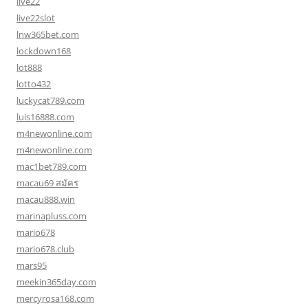
live22
live22slot
lnw365bet.com
lockdown168
lot888
lotto432
luckycat789.com
luis16888.com
m4newonline.com
m4newonline.com
mac1bet789.com
macau69 สมัคร
macau888.win
marinapluss.com
mario678
mario678.club
mars95
meekin365day.com
mercyrosa168.com