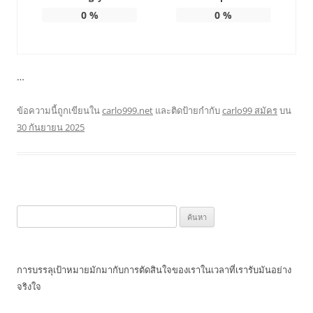
0
%
0
%
…
ข้อความนี้ถูกเขียนใน
carlo999.net
และติดป้ายกำกับ
carlo99 สมัคร
บน
30 กันยายน 2025
ค้นหา
สำหรับ:
การบรรลุเป้าหมายมักมากับการตัดสินใจของเราในเวลาที่เรารับมันอย่าง
จริงใจ