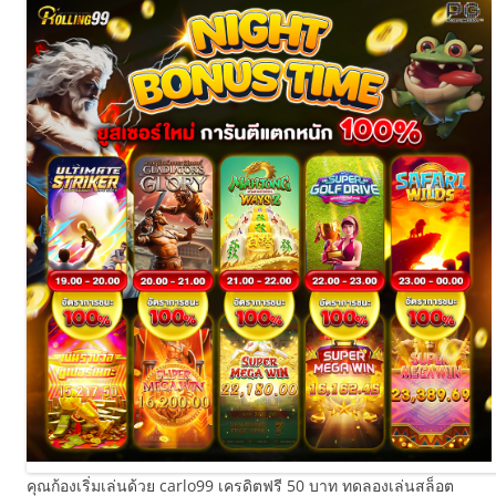
คุณก้องเริ่มเล่นด้วย carlo99 เครดิตฟรี 50 บาท ทดลองเล่นสล็อต