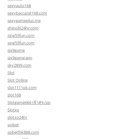
sexyauto168
sexybaccarat168.com
sexygameplus.me
shinobi24hr.com
sing55fun.com
sing55fun.com
six9game
six9game.win
sky2899.com
Slot
Slot Online
slot1111ok.com
slot168
Slotgame666 เข้าสู่ระบบ
Slotxo
slotxo24hr
soibet
spbetflik888.com