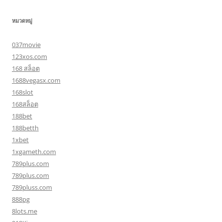
หมวดหมู่
037movie
123xos.com
168 สล็อต
1688vegasx.com
168slot
168สล็อต
188bet
188betth
1xbet
1xgameth.com
789plus.com
789plus.com
789pluss.com
888pg
8lots.me