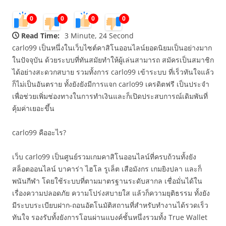
0
0
0
0
Read Time:
3 Minute, 24 Second
carlo99 เป็นหนึ่งในเว็บไซต์คาสิโนออนไลน์ยอดนิยมเป็นอย่างมาก
ในปัจจุบัน ด้วยระบบที่ทันสมัยทำให้ผู้เล่นสามารถ สมัครเป็นสมาชิก
ได้อย่างสะดวกสบาย รวมทั้งการ carlo99 เข้าระบบ ที่เร็วทันใจแล้ว
ก็ไม่เป็นอันตราย ทั้งยังยังมีการแจก carlo99 เครดิตฟรี เป็นประจำ
เพื่อช่วยเพิ่มช่องทางในการทำเงินและก็เปิดประสบการณ์เดิมพันที่
คุ้มค่าเยอะขึ้น
carlo99 คืออะไร?
เว็บ carlo99 เป็นศูนย์รวมเกมคาสิโนออนไลน์ที่ครบถ้วนทั้งยัง
สล็อตออนไลน์ บาคาร่า ไฮโล รูเล็ต เสือมังกร เกมยิงปลา และก็
พนันกีฬา โดยใช้ระบบที่ตามมาตรฐานระดับสากล เชื่อมั่นได้ใน
เรื่องความปลอดภัย ความโปร่งสบายใส แล้วก็ความยุติธรรม ทั้งยัง
มีระบบระเบียบฝาก-ถอนอัตโนมัติสถานที่สำหรับทำงานได้รวดเร็ว
ทันใจ รองรับทั้งยังการโอนผ่านแบงค์ชั้นหนึ่งรวมทั้ง True Wallet