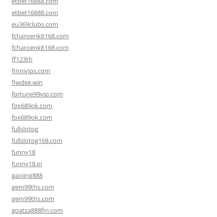
etbet16888.com
etbet16888.com
eu369clubs.com
fcharoenkit168.com
fcharoenkit168.com
ff123th
finnivips.com
fiwdee.win
fortune99vip.com
fox689ok.com
fox689ok.com
fullslotpg
fullslotpg168.com
funny18
funny18.in
gaojing888
gem99ths.com
gem99ths.com
goatza888fin.com