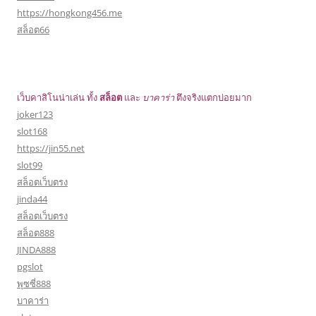
https://hongkong456.me
สล็อต66
เว็บคาสิโนน่าเล่น ทั้ง
สล็อต
และ
บาคาร่า
ตึงจริงแตกบ่อยมาก
joker123
slot168
https://jin55.net
slot99
สล็อตเว็บตรง
jinda44
สล็อตเว็บตรง
สล็อต888
JINDA888
pgslot
พุซซี่888
บาคาร่า