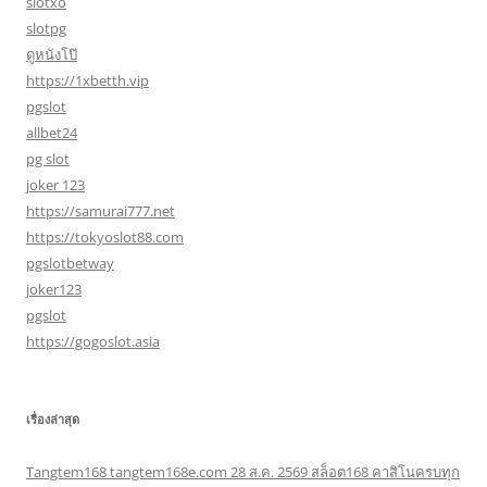
slotxo
slotpg
ดูหนังโป๊
https://1xbetth.vip
pgslot
allbet24
pg slot
joker 123
https://samurai777.net
https://tokyoslot88.com
pgslotbetway
joker123
pgslot
https://gogoslot.asia
เรื่องล่าสุด
Tangtem168 tangtem168e.com 28 ส.ค. 2569 สล็อต168 คาสิโนครบทุก