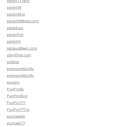
pgslot77.tech
pgslot99
pgslot99.in
pgslot999bets.com
pgslotceo
pgslotfish
pgslotth
pgzeus88win.com
play97vip.com
pokbet
premium66.info
premium66.info
punpro
PunPro66
PunPro66.in
PunPro777
PunPro777.io
puntaek66
puntaek77