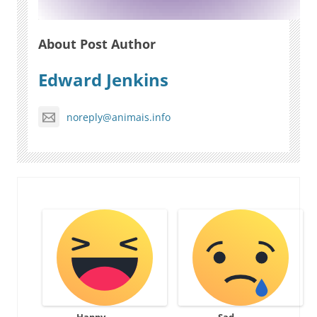
About Post Author
Edward Jenkins
noreply@animais.info
Happy
Sad