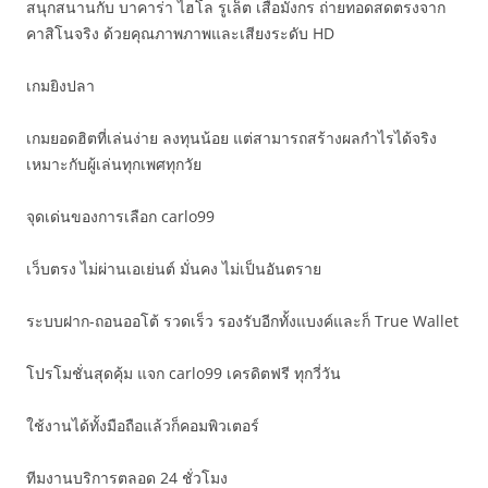
สนุกสนานกับ บาคาร่า ไฮโล รูเล็ต เสือมังกร ถ่ายทอดสดตรงจาก
คาสิโนจริง ด้วยคุณภาพภาพและเสียงระดับ HD
เกมยิงปลา
เกมยอดฮิตที่เล่นง่าย ลงทุนน้อย แต่สามารถสร้างผลกำไรได้จริง
เหมาะกับผู้เล่นทุกเพศทุกวัย
จุดเด่นของการเลือก carlo99
เว็บตรง ไม่ผ่านเอเย่นต์ มั่นคง ไม่เป็นอันตราย
ระบบฝาก-ถอนออโต้ รวดเร็ว รองรับอีกทั้งแบงค์และก็ True Wallet
โปรโมชั่นสุดคุ้ม แจก carlo99 เครดิตฟรี ทุกวี่วัน
ใช้งานได้ทั้งมือถือแล้วก็คอมพิวเตอร์
ทีมงานบริการตลอด 24 ชั่วโมง