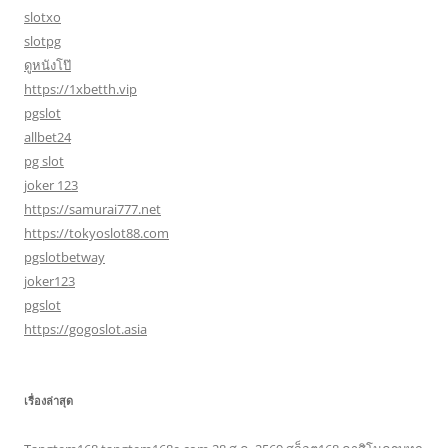
slotxo
slotpg
ดูหนังโป๊
https://1xbetth.vip
pgslot
allbet24
pg slot
joker 123
https://samurai777.net
https://tokyoslot88.com
pgslotbetway
joker123
pgslot
https://gogoslot.asia
เรื่องล่าสุด