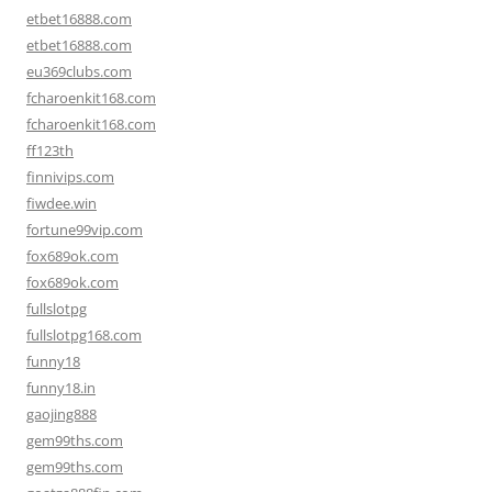
etbet16888.com
etbet16888.com
eu369clubs.com
fcharoenkit168.com
fcharoenkit168.com
ff123th
finnivips.com
fiwdee.win
fortune99vip.com
fox689ok.com
fox689ok.com
fullslotpg
fullslotpg168.com
funny18
funny18.in
gaojing888
gem99ths.com
gem99ths.com