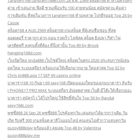
Tangtem168 tangtem168e.com 28 ส.ค. 2569 สล็อต168 คาสิโนครบทุก
ค่าย เข้าเล่นง่าย ฟีลดี ชวนเพื่อนรับ 100 สายทุนน้อย สมัครด่วน คุ้มค่า
การเดิมพัน ที่สุดในวงการ tangtem168 ห้ามพลาด โปรดีรออยู่ Top 26 by
Cassie
สล็อต168 4 AUG 2569 สล็อต168 เกมสล็อต ที่ผู้เล่นชื่นชอบ ที่สุด
ลอตเตอรี่ ราคาถูก ฝาก-ถอน รวดเร็ว ไลฟ์สด สล็อต ยิงปลา กีฬา ไพ่
เครดิตฟรี ลงทุนทั้งที่ต้อง ที่นี่เท่านั้น Top 80 by Brook
hengjing168d.com
เว็บเปิดใหม่ jinda888 เว็บไซต์ใหญ่ สล็อตเว็บตรง 2026 ประสบการณ์เล่น
ยุคใหม่ ระบบเสถียร พร้อมเกมให้เลือกมากมาย ใหม่ล่าสุด Top 92 by
Chris jin888.asia 17 SEP 69 casino online
บาคาร่า168 10 กันยา 69 sexy168 เปิดมุมมองใหม่ของเกมบาคาร่า ลุ้นรับ
I PHONE17 PRO MAX ระบบเสถียร อัปเดตล่าสุด เว็บดี มีโต๊ะให้เลือกเยอะ
บาคาร่า สมัครไว ได้โปรใหญ่ ใช้สิทธิ์ทันใจ Top 56 by Randal
sexy168c.com
พุซซี่888 26 Sep 26 พุซซี่888 โปรคุ้มทุกวัน เล่นสนุกได้มากกว่าเดิม วัน
เกิด รับฟรี 300 เกมสล็อต คาสิโนออนไลน์ คนเล่นไม่ต่ำกว่าแสนทุกวัน
pussy888play พร้อมแล้ว ลุยเลย Top 48 by Valentina
pussy888play.me