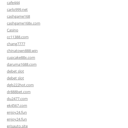
cafe444
carlo999.net
cashgame168
cashgame168x.com
Casino
cc11388.com
chang7777
chinatown888.win
cupcake88x.com
daruma1688.com
debet slot
debet slot
dgb222hot.com
dr888bet.com
du2477.com
ek4567.com
enjoy24.fun
enjoy24.fun
erisauto.site