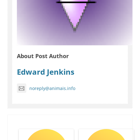
About Post Author
Edward Jenkins
noreply@animais.info