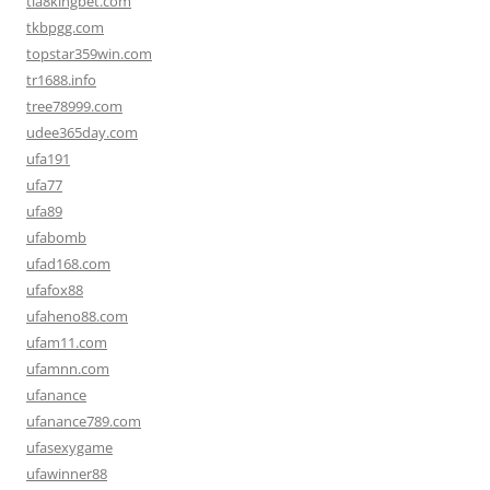
tia8kingbet.com
tkbpgg.com
topstar359win.com
tr1688.info
tree78999.com
udee365day.com
ufa191
ufa77
ufa89
ufabomb
ufad168.com
ufafox88
ufaheno88.com
ufam11.com
ufamnn.com
ufanance
ufanance789.com
ufasexygame
ufawinner88