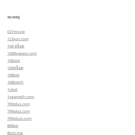
หมวดหมู่
037movie
123xos.com
168 สล็อต
1688vegasx.com
168slot
168สล็อต
188bet
188betth
1xbet
1xgameth.com
789plus.com
789plus.com
789pluss.com
888pg
8lots.me