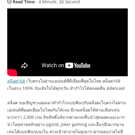
Read Time:
4 Minute, 26 Second
สล็อต168
เว็บตรงไม่ผ่านเอเย่นต์ที่ดีเยี่ยมที่สุดในไทย สล็อต168
เว็บตรง 100% บันเทิงใจได้ทุกๆวัน ทำกำไรได้ตลอดคืน สมัครเลย!
สล็อต ขอเชิญชวนคุณมาทำกำไรแบบฟินๆกับสล็อตเว็บตรงไม่ผ่าน
เอเย่นต์ที่ยอดเยี่ยมในไทยกันได้เลย มีเกมสล็อตให้ท่านเลือกเล่น
มากกว่า 2,000 เกม ลิขสิทธิ์แท้จากค่ายเกมชั้นนำสุดยอดเยอะมาก
นำโดยค่ายหลักอย่าง pgslot, joker gaming และอื่นๆอีกมากมาย
เล่นได้แบบฟินๆบนเว็บ ทางเข้าหาง่ายไม่ยุ่งยาก ฝากถอนง่ายไม่มี