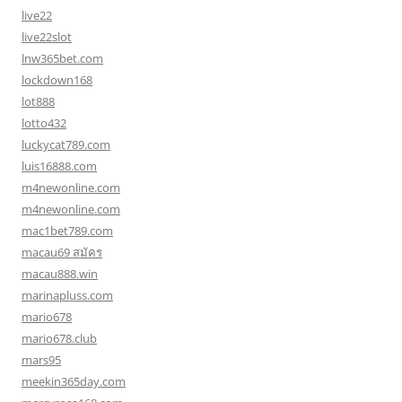
live22
live22slot
lnw365bet.com
lockdown168
lot888
lotto432
luckycat789.com
luis16888.com
m4newonline.com
m4newonline.com
mac1bet789.com
macau69 สมัคร
macau888.win
marinapluss.com
mario678
mario678.club
mars95
meekin365day.com