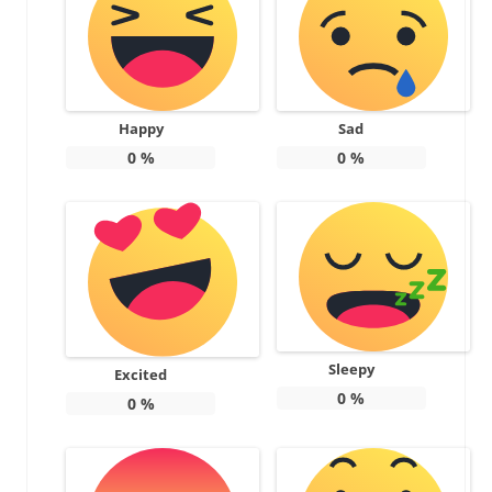
Happy
Sad
0
%
0
%
Sleepy
Excited
0
%
0
%