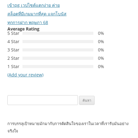
เข้าpg เวปไซต์แตกง่าย ค่าย
สล็อตที่มีเกมมากที่สุด แจกโบนัส
ทุกการฝาก พฤษภา 68
Average Rating
5 Star
0%
4 Star
0%
3 Star
0%
2 Star
0%
1 Star
0%
(Add your review)
ค้นหา
สำหรับ:
การบรรลุเป้าหมายมักมากับการตัดสินใจของเราในเวลาที่เรารับมันอย่าง
จริงใจ