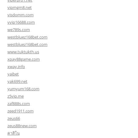
viperpro1.net
vipmgm8.net
visdomm.com
vvip16688.com
we789s.com
westbluez168bet.com
westbluez168bet.com
www.tuktukth.us
xpay88game.com
xway.info
yaibet
yak699.net
yumyum168.com
z5vip.me
zaf888s.com
zeed1911.com
zeus66
zeus88new.com
คาสิโน