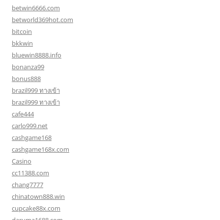
betwin6666.com
betworld369hot.com
bitcoin
bkkwin
bluewin8888.info
bonanza99
bonus888
brazil999 ทางเข้า
brazil999 ทางเข้า
cafe444
carlo999.net
cashgame168
cashgame168x.com
Casino
cc11388.com
chang7777
chinatown888.win
cupcake88x.com