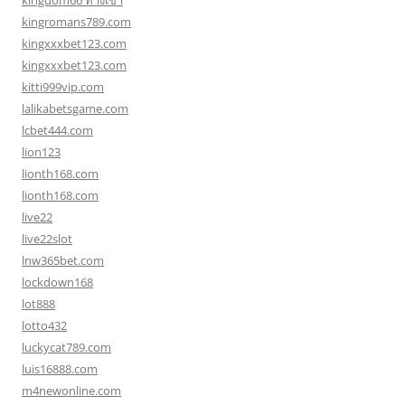
kingdom66 ทางเข้า
kingromans789.com
kingxxxbet123.com
kingxxxbet123.com
kitti999vip.com
lalikabetsgame.com
lcbet444.com
lion123
lionth168.com
lionth168.com
live22
live22slot
lnw365bet.com
lockdown168
lot888
lotto432
luckycat789.com
luis16888.com
m4newonline.com