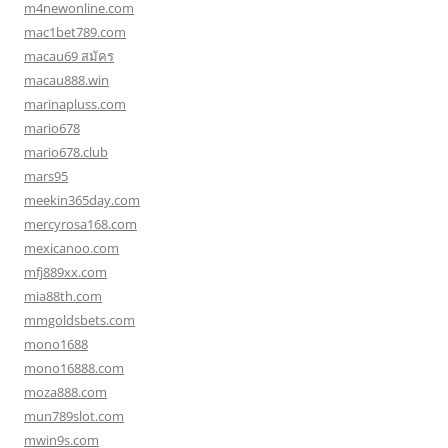
m4newonline.com
mac1bet789.com
macau69 สมัคร
macau888.win
marinapluss.com
mario678
mario678.club
mars95
meekin365day.com
mercyrosa168.com
mexicanoo.com
mfj889xx.com
mia88th.com
mmgoldsbets.com
mono1688
mono16888.com
moza888.com
mun789slot.com
mwin9s.com