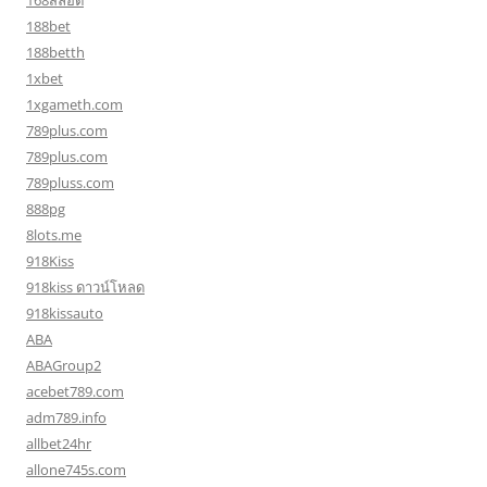
168สล็อต
188bet
188betth
1xbet
1xgameth.com
789plus.com
789plus.com
789pluss.com
888pg
8lots.me
918Kiss
918kiss ดาวน์โหลด
918kissauto
ABA
ABAGroup2
acebet789.com
adm789.info
allbet24hr
allone745s.com