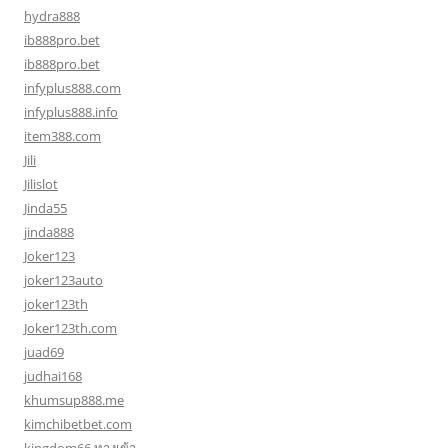
hydra888
ib888pro.bet
ib888pro.bet
infyplus888.com
infyplus888.info
item388.com
Jili
Jilislot
Jinda55
jinda888
Joker123
joker123auto
joker123th
Joker123th.com
juad69
judhai168
khumsup888.me
kimchibetbet.com