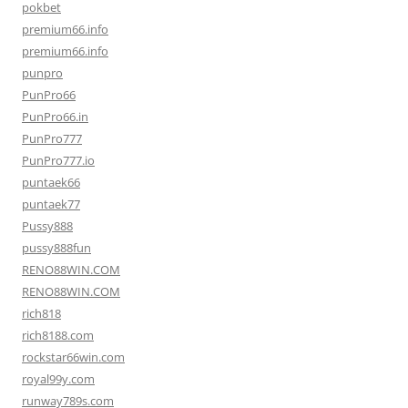
pokbet
premium66.info
premium66.info
punpro
PunPro66
PunPro66.in
PunPro777
PunPro777.io
puntaek66
puntaek77
Pussy888
pussy888fun
RENO88WIN.COM
RENO88WIN.COM
rich818
rich8188.com
rockstar66win.com
royal99y.com
runway789s.com