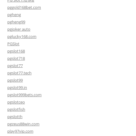
PG Slot เว็บใหม่
pggold168bet.com
pgheng
pgheng99
pgjoker auto
pglucky168.com
PGSlot
pgslot168
pgslot718
pgslot77
pgslot77.tech
pgslot99
pgslot99.in
pgslot999bets.com
pgslotceo
pgslotfish
pgslotth
pgzeus88win.com
play97vip.com