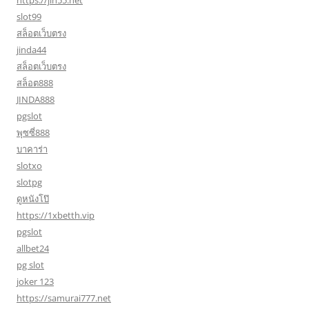
https://jin55.net
slot99
สล็อตเว็บตรง
jinda44
สล็อตเว็บตรง
สล็อต888
JINDA888
pgslot
พุซซี่888
บาคาร่า
slotxo
slotpg
ดูหนังโป๊
https://1xbetth.vip
pgslot
allbet24
pg slot
joker 123
https://samurai777.net