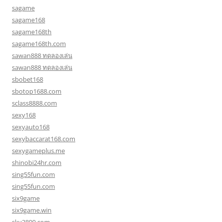
sagame
sagame168
sagame168th
sagame168th.com
sawan888 ทดลองเล่น
sawan888 ทดลองเล่น
sbobet168
sbotop1688.com
sclass8888.com
sexy168
sexyauto168
sexybaccarat168.com
sexygameplus.me
shinobi24hr.com
sing55fun.com
sing55fun.com
six9game
six9game.win