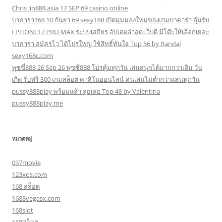
Chris jin888.asia 17 SEP 69 casino online
บาคาร่า168 10 กันยา 69 sexy168 เปิดมุมมองใหม่ของเกมบาคาร่า ลุ้นรับ
I PHONE17 PRO MAX ระบบเสถียร อัปเดตล่าสุด เว็บดี มีโต๊ะให้เลือกเยอะ
บาคาร่า สมัครไว ได้โปรใหญ่ ใช้สิทธิ์ทันใจ Top 56 by Randal
sexy168c.com
พุซซี่888 26 Sep 26 พุซซี่888 โปรคุ้มทุกวัน เล่นสนุกได้มากกว่าเดิม วัน
เกิด รับฟรี 300 เกมสล็อต คาสิโนออนไลน์ คนเล่นไม่ต่ำกว่าแสนทุกวัน
pussy888play พร้อมแล้ว ลุยเลย Top 48 by Valentina
pussy888play.me
หมวดหมู่
037movie
123xos.com
168 สล็อต
1688vegasx.com
168slot