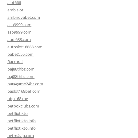
alot666
amb slot
ambnovabet.com
asb9999.com
asb9999.com
audi688.com
autoslot16888.com
babet555.com
Baccarat
baj88thbz.com
baj88thbz.com
bar4game24hr.com
baslot168bet.com
bbp168.me
betboxclubs.com
betflixtikto
betflixtikto.info
betflixtikto.info
betm4vip.com