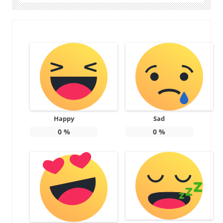
Happy
Sad
0
%
0
%