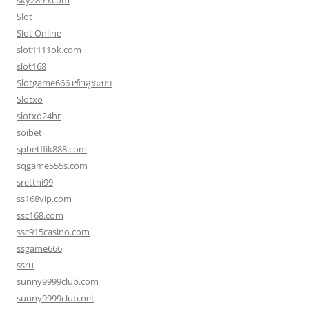
sky2899.com
Slot
Slot Online
slot1111ok.com
slot168
Slotgame666 เข้าสู่ระบบ
Slotxo
slotxo24hr
soibet
spbetflik888.com
sqgame555s.com
sretthi99
ss168vip.com
ssc168.com
ssc915casino.com
ssgame666
ssru
sunny9999club.com
sunny9999club.net