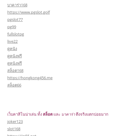
บาคาร่า168
https://www.pgslot.golf
pgslot77
pg99
fullslotpg
live22
ดูหนัง
ดูหนังฟรี
ดูหนังฟรี
สล็อต168
https://hongkong456.me
สล็อต66
เว็บคาสิโนน่าเล่น ทั้ง
สล็อต
และ
บาคาร่า
ตึงจริงแตกบ่อยมาก
joker123
slot168