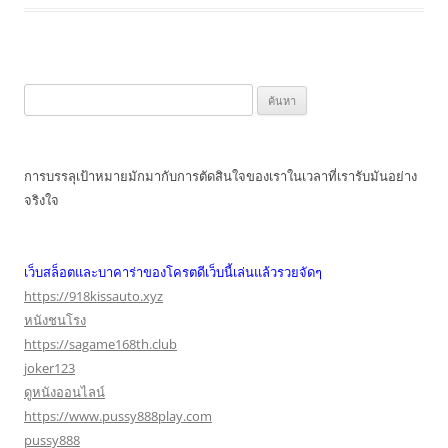
ค้นหา
สำหรับ:
การบรรลุเป้าหมายมักมากับการตัดสินใจของเราในเวลาที่เรารับมันอย่าง
จริงใจ
เว็บสล็อตและบาคาร่าของโครตดีเว็บนี้เล่นแล้วรวยจัดๆ
https://918kissauto.xyz
หนังชนโรง
https://sagame168th.club
joker123
ดูหนังออนไลน์
https://www.pussy888play.com
pussy888