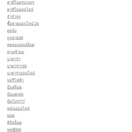
คาสิโนครบวงจร
คาสิโนออนไลน์
จำนำรถ
ซื้อหวยออนไลน์ 24
ดูหนัง
ถูกหวย88
ทดลองเล่นสล็อต
ทางเข้าpg
บาคาร่า
บาคาร่า168
บาคาร่าออนไลน์
บุหรีไฟฟ้า
ปั่นสล็อต
ปั่นแตก66
ปั่นโปร777
พนันออนไลน์
พอต
พีจีสล็อต
พุซซี่888