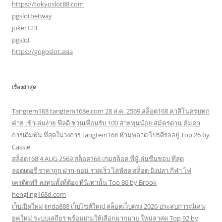
https://tokyoslot88.com
pgslotbetway
joker123
pgslot
https://gogoslot.asia
เรื่องล่าสุด
Tangtem168 tangtem168e.com 28 ส.ค. 2569 สล็อต168 คาสิโนครบทุก
ค่าย เข้าเล่นง่าย ฟีลดี ชวนเพื่อนรับ 100 สายทุนน้อย สมัครด่วน คุ้มค่า
การเดิมพัน ที่สุดในวงการ tangtem168 ห้ามพลาด โปรดีรออยู่ Top 26 by
Cassie
สล็อต168 4 AUG 2569 สล็อต168 เกมสล็อต ที่ผู้เล่นชื่นชอบ ที่สุด
ลอตเตอรี่ ราคาถูก ฝาก-ถอน รวดเร็ว ไลฟ์สด สล็อต ยิงปลา กีฬา ไพ่
เครดิตฟรี ลงทุนทั้งที่ต้อง ที่นี่เท่านั้น Top 80 by Brook
hengjing168d.com
เว็บเปิดใหม่ jinda888 เว็บไซต์ใหญ่ สล็อตเว็บตรง 2026 ประสบการณ์เล่น
ยุคใหม่ ระบบเสถียร พร้อมเกมให้เลือกมากมาย ใหม่ล่าสุด Top 92 by