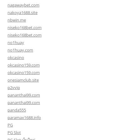
nagawaybet.com
nakoya1688.site
nbwin.me
niseko168bet.com
niseko168bet.com
no1huay
no1huay.com
okcasino
okcasino159.com
okcasino159.com
onesiamclub.site
p2vvip
pananthai99.com
pananthai99.com
panda555
paramax1688.info
PG
PG Slot