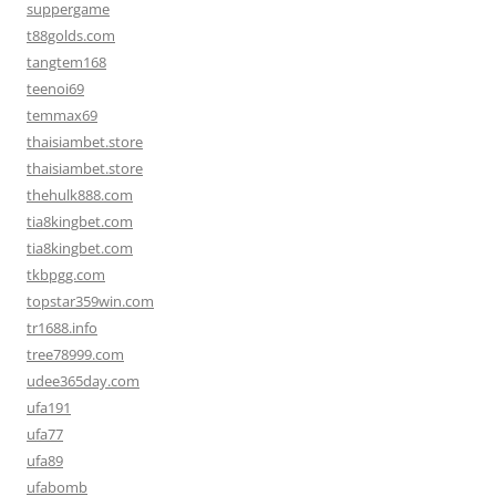
suppergame
t88golds.com
tangtem168
teenoi69
temmax69
thaisiambet.store
thaisiambet.store
thehulk888.com
tia8kingbet.com
tia8kingbet.com
tkbpgg.com
topstar359win.com
tr1688.info
tree78999.com
udee365day.com
ufa191
ufa77
ufa89
ufabomb