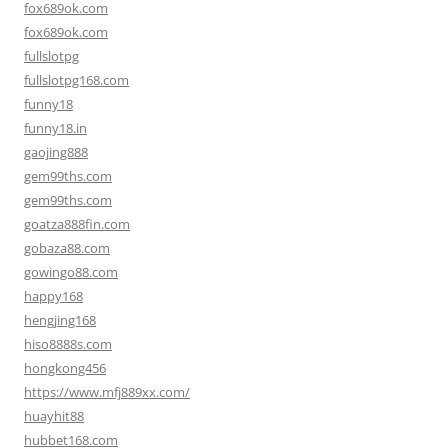
fox689ok.com
fox689ok.com
fullslotpg
fullslotpg168.com
funny18
funny18.in
gaojing888
gem99ths.com
gem99ths.com
goatza888fin.com
gobaza88.com
gowingo88.com
happy168
hengjing168
hiso8888s.com
hongkong456
https://www.mfj889xx.com/
huayhit88
hubbet168.com