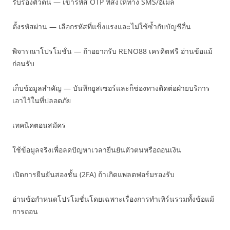
รับรองตัวตน — เข้ารหัส OTP ที่ส่งให้ทาง SMS/อีเมล
ตั้งรหัสผ่าน — เลือกรหัสที่แข็งแรงและไม่ใช้ซ้ำกับบัญชีอื่น
พิจารณาโปรโมชั่น — ถ้าอยากรับ RENO88 เครดิตฟรี อ่านข้อแม้
ก่อนรับ
เก็บข้อมูลสำคัญ — บันทึกยูสเซอร์และก็ช่องทางติดต่อฝ่ายบริการ
เอาไว้ในที่ปลอดภัย
เทคนิคตอนสมัคร
ใช้ข้อมูลจริงเพื่อลดปัญหาเวลายืนยันตัวตนหรือถอนเงิน
เปิดการยืนยันสองชั้น (2FA) ถ้าเกิดแพลตฟอร์มรองรับ
อ่านข้อกำหนดโปรโมชั่นโดยเฉพาะเรื่องการทำเทิร์นรวมทั้งข้อแม้
การถอน