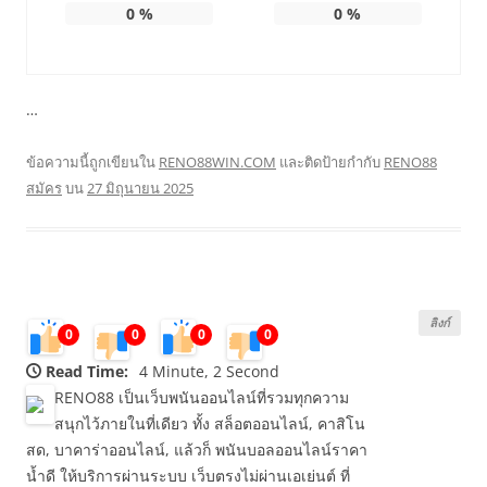
0
%
0
%
…
ข้อความนี้ถูกเขียนใน
RENO88WIN.COM
และติดป้ายกำกับ
RENO88
สมัคร
บน
27 มิถุนายน 2025
ลิงก์
0
0
0
0
Read Time:
4 Minute, 2 Second
RENO88 เป็นเว็บพนันออนไลน์ที่รวมทุกความ
สนุกไว้ภายในที่เดียว ทั้ง สล็อตออนไลน์, คาสิโน
สด, บาคาร่าออนไลน์, แล้วก็ พนันบอลออนไลน์ราคา
น้ำดี ให้บริการผ่านระบบ เว็บตรงไม่ผ่านเอเย่นต์ ที่