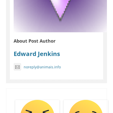
About Post Author
Edward Jenkins
noreply@animais.info