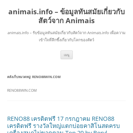
animais.info – ข้อมูลทันสมัยเกี่ยวกับ
สัตว์จาก Animais
animais.info – รับข้อมูลทันสมัยเกี่ยวกับสัตว์จาก Animais.info เพื่อความ
เข้าใจที่ลึกซึ้งเกี่ยวกับโลกของสัตว์
ข้าม
เมนู
ไป
ยัง
เนื้อหา
คลังเก็บหมวดหมู่:
RENO88WIN.COM
RENO88WIN.COM
RENO88 เครดิตฟรี 17 กรกฎาคม RENO88
เครดิตฟรี รางวัลใหญ่แตกบ่อยคาสิโนสดครบ
เครื่องสนุกไม่ขาดตอน Top 29 by Beryl