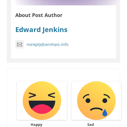
About Post Author
Edward Jenkins
noreply@animais.info
Happy
Sad