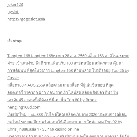
joker123
pgslot
https://gogoslot.asia
เรื่องล่าสุด
Tangtem168 tangtem168e.com 28 ส.ค. 2569 สล็อต168 คาสิโนครบทุก
ค่าย เข้าเล่นง่าย ฟีลดี ชวนเพื่อนรับ 100 สายทุนน้อย สมัครด่วน คุ้มค่า
การเดิมพัน ที่สุดในวงการ tangtem168 ห้ามพลาด โปรดีรออยู่ Top 26 by
Cassie
สล็อต168 4 AUG 2569 สล็อต168 เกมสล็อต ที่ผู้เล่นชื่นชอบ ที่สุด
ลอตเตอรี่ ราคาถูก ฝาก-ถอน รวดเร็ว ไลฟ์สด สล็อต ยิงปลา กีฬา ไพ่
เครดิตฟรี ลงทุนทั้งที่ต้อง ที่นี่เท่านั้น Top 80 by Brook
hengjing168d.com
เว็บเปิดใหม่ jinda888 เว็บไซต์ใหญ่ สล็อตเว็บตรง 2026 ประสบการณ์เล่น
ยุคใหม่ ระบบเสถียร พร้อมเกมให้เลือกมากมาย ใหม่ล่าสุด Top 92 by
Chris jin888.asia 17 SEP 69 casino online
บาคาร่า168 10 กันยา 69 sexy168 เปิดมุมมองใหม่ของเกมบาคาร่า ลุ้นรับ