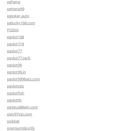
pgheng
pgheng99
pgjoker auto
pglucky168.com
PGSlot
pgslot168
pgslot718
pgslot77
pgslot77.tech
pgslot99
pgslot99.in
pgslot999bets.com
pgslotceo
pgslotfish
pgslotth
pgzeus88win.com
play97vip.com
pokbet
premium66.info