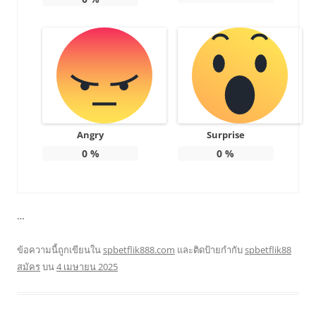
Angry
Surprise
0
%
0
%
…
ข้อความนี้ถูกเขียนใน
spbetflik888.com
และติดป้ายกำกับ
spbetflik88
สมัคร
บน
4 เมษายน 2025