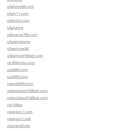
ufaheno88.com
ufam11.com
ufamnn.com
ufanance
ufanance789.com
ufasexygame
ufawinner88
ufawinner99bet.com
uk369clubs.com
usa899.com
usa899.com
veera6999.com
vegasisland168bet.com
vegasisland168bet.com
vip168sa
viperpro1.com
viperpro1.net
vipmgm8.net