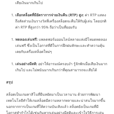
เสียเงินมากเกินไป
เลือกสล็อตที่มีอัตราการจ่ายเงินคืน (RTP) สูง:
ค่า RTP แสดง
ถึงสัดส่วนเงินรางวัลที่เครื่องสล็อตจะคืนให้กับผู้เล่น โดยปกติ
ค่า RTP ที่สูงกว่า 95% ถือว่าเป็นที่ยอมรับ
ทดลองเล่นฟรี:
แพลตฟอร์มออนไลน์หลายแห่งมีโหมดทดลอง
เล่นฟรี ซึ่งเป็นโอกาสที่ดีในการฝึกฝนทักษะและทำความคุ้น
เคยกับเครื่องสล็อตใหม่ๆ
เล่นอย่างมีสติ:
อย่าให้อารมณ์ครอบงำ รู้จักพักเมื่อเสียเงินมาก
เกินไป และไม่พนันมากเกินกว่าที่คุณสามารถจะเสียได้
สรุป
สล็อตเป็นเกมคาสิโนที่ยืนหยัดมาเป็นเวลานาน ด้วยการพัฒนา
เทคโนโลยีทำให้เกมสล็อตมีความหลากหลายและน่าสนใจมากขึ้น
นอกจากการเป็นเกมที่ให้ความบันเทิงแล้ว สล็อตยังเป็นเกมที่มี
โอกาสทำกำไรได้เช่นกันหากเล่นอย่างมีสติและเข้าใจวิธีการเล่น