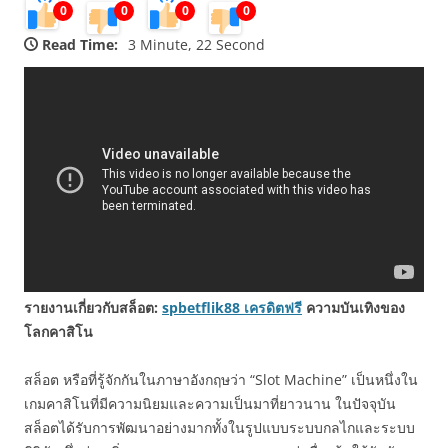
0
0
0
0
Read Time:
3 Minute, 22 Second
รายงานเกี่ยวกับสล็อต:
spbetflik88 เครดิตฟรี
ความบันเทิงของ
โลกคาสิโน
สล็อต หรือที่รู้จักกันในภาษาอังกฤษว่า “Slot Machine” เป็นหนึ่งใน
เกมคาสิโนที่มีความนิยมและความเป็นมาที่ยาวนาน ในปัจจุบัน
สล็อตได้รับการพัฒนาอย่างมากทั้งในรูปแบบระบบกลไกและระบบ