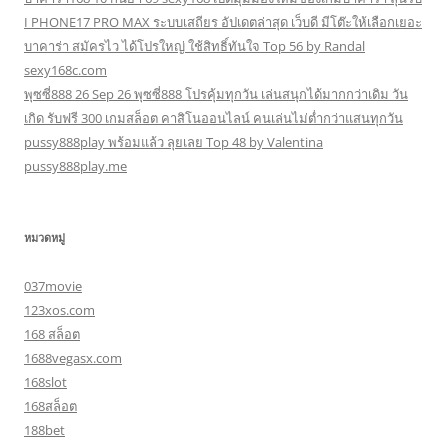
I PHONE17 PRO MAX ระบบเสถียร อัปเดตล่าสุด เว็บดี มีโต๊ะให้เลือกเยอะ
บาคาร่า สมัครไว ได้โปรใหญ่ ใช้สิทธิ์ทันใจ Top 56 by Randal
sexy168c.com
พุซซี่888 26 Sep 26 พุซซี่888 โปรคุ้มทุกวัน เล่นสนุกได้มากกว่าเดิม วัน
เกิด รับฟรี 300 เกมสล็อต คาสิโนออนไลน์ คนเล่นไม่ต่ำกว่าแสนทุกวัน
pussy888play พร้อมแล้ว ลุยเลย Top 48 by Valentina
pussy888play.me
หมวดหมู่
037movie
123xos.com
168 สล็อต
1688vegasx.com
168slot
168สล็อต
188bet