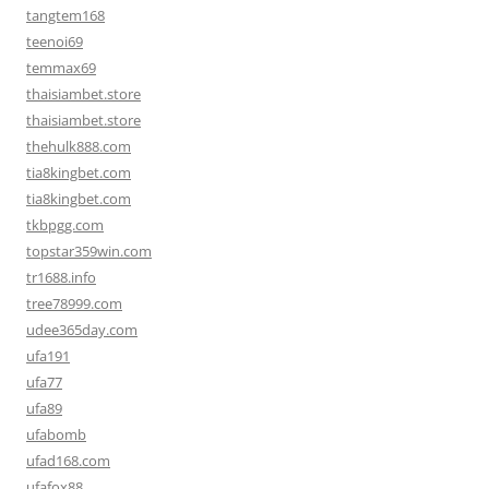
tangtem168
teenoi69
temmax69
thaisiambet.store
thaisiambet.store
thehulk888.com
tia8kingbet.com
tia8kingbet.com
tkbpgg.com
topstar359win.com
tr1688.info
tree78999.com
udee365day.com
ufa191
ufa77
ufa89
ufabomb
ufad168.com
ufafox88