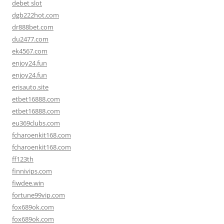
debet slot
dgb222hot.com
dr888bet.com
du2477.com
ek4567.com
enjoy24.fun
enjoy24.fun
erisauto.site
etbet16888.com
etbet16888.com
eu369clubs.com
fcharoenkit168.com
fcharoenkit168.com
ff123th
finnivips.com
fiwdee.win
fortune99vip.com
fox689ok.com
fox689ok.com