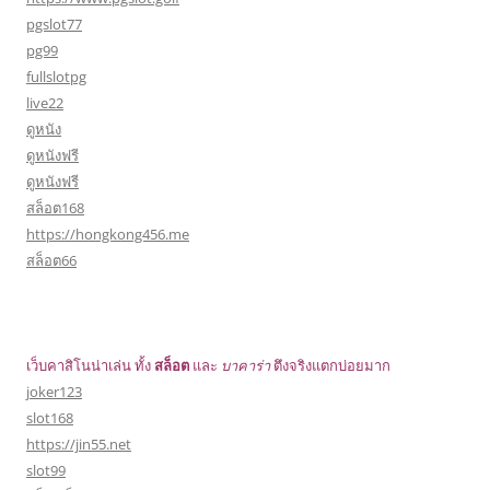
pgslot77
pg99
fullslotpg
live22
ดูหนัง
ดูหนังฟรี
ดูหนังฟรี
สล็อต168
https://hongkong456.me
สล็อต66
เว็บคาสิโนน่าเล่น ทั้ง
สล็อต
และ
บาคาร่า
ตึงจริงแตกบ่อยมาก
joker123
slot168
https://jin55.net
slot99