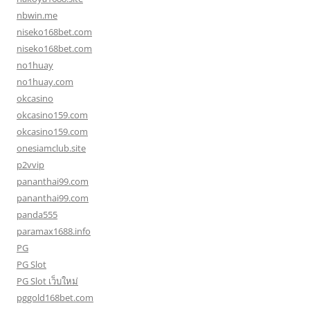
nbwin.me
niseko168bet.com
niseko168bet.com
no1huay
no1huay.com
okcasino
okcasino159.com
okcasino159.com
onesiamclub.site
p2vvip
pananthai99.com
pananthai99.com
panda555
paramax1688.info
PG
PG Slot
PG Slot เว็บใหม่
pggold168bet.com