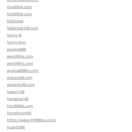
fox689ok.com
fox689ok.com
fullslotpg
fullslotpg168.com
funny18
funny18.in
gaojing888
gem99ths.com
gem99ths.com
goatza888fin.com
gobaza88.com
gowingo88.com
happy168
hengjing168
hiso8888s.com
hongkong456
https://www.mfj889xx.com/
huayhit88