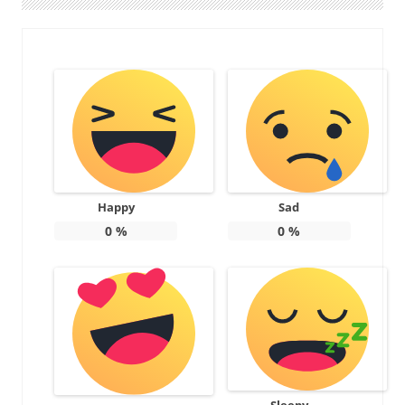
Happy
Sad
0
%
0
%
Sleepy