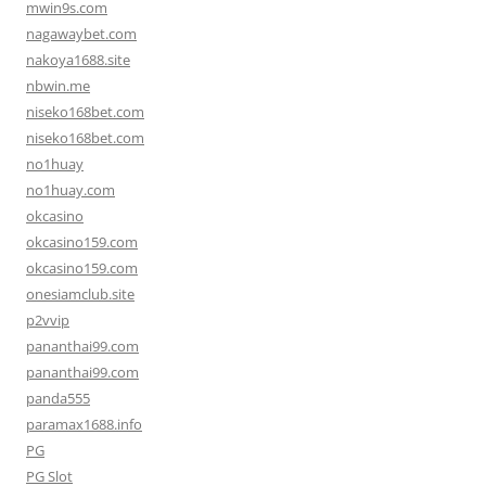
mwin9s.com
nagawaybet.com
nakoya1688.site
nbwin.me
niseko168bet.com
niseko168bet.com
no1huay
no1huay.com
okcasino
okcasino159.com
okcasino159.com
onesiamclub.site
p2vvip
pananthai99.com
pananthai99.com
panda555
paramax1688.info
PG
PG Slot