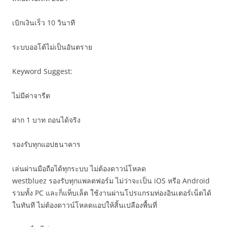
เบิกเงินเร็ว 10 วินาที
ระบบออโต้ไม่เป็นอันตราย
Keyword Suggest:
ไม่มีค่าจารีต
ฝาก 1 บาท ถอนได้จริง
รองรับทุกแอปธนาคาร
เล่นผ่านมือถือได้ทุกระบบ ไม่ต้องดาวน์โหลด
westbluez รองรับทุกแพลตฟอร์ม ไม่ว่าจะเป็น iOS หรือ Android
รวมทั้ง PC และก็แท็บเล็ต ใช้งานผ่านโปรแกรมท่องอินเตอร์เน็ตได้
ในทันที ไม่ต้องดาวน์โหลดแอปให้สิ้นเปลืองพื้นที่