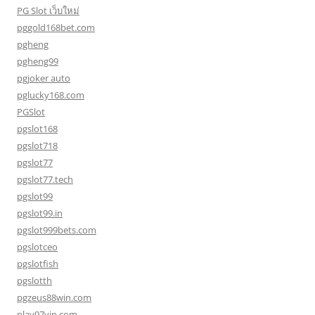
PG Slot เว็บใหม่
pggold168bet.com
pgheng
pgheng99
pgjoker auto
pglucky168.com
PGSlot
pgslot168
pgslot718
pgslot77
pgslot77.tech
pgslot99
pgslot99.in
pgslot999bets.com
pgslotceo
pgslotfish
pgslotth
pgzeus88win.com
play97vip.com