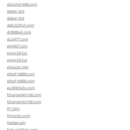
daruma1688.com
debet slot
debet slot
dgb222hot.com
dr888bet.com
du2477.com
ek4567.com
enjoy24.fun
enjoy24.fun
erisauto.site
etbet16888.com
etbet16888.com
eu369clubs.com
fcharoenkit168.com
fcharoenkit168.com
ff123th
finnivips.com
fiwdee.win
fortune99vip.com