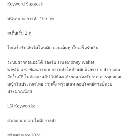
Keyword Suggest:
พนันบอลอย่างต่ำ 10 บาท
สเต็ปเริ่ม 2 คู่
ใบเสร็จรับเงินไม่โดนตัด ถอนเต็มทุกใบเสร็จรับเงิน
ระบบฝากถอนออโต้ รองรับ TrueMoney Wallet
westbluez พัฒนาระบบการคลังให้ล้ำสมัยด้วยระบบ ฝาก-ถอน
อัตโนมัติ ไม่ต้องส่งสลิป ไม่ต้องแจ้งยอด รองรับธนาคารทุกหย่อม
หญ้าในประเทศไทย รวมทั้ง ทรูวอเลท ตอบโจทย์สายปั่นงบ
ประมาณน้อย
LSI Keywords:
ฝากถอนวอเลทไม่มีอย่างต่ำ
สล็อตวอเลท 2024