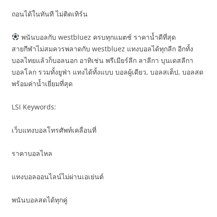
ถอนได้ในทันที ไม่ติดเทิร์น
พนันบอลกับ westbluez ครบทุกแมตช์ ราคาน้ำดีที่สุด
สายกีฬาไม่สมควรพลาดกับ westbluez แทงบอลได้ทุกลีก อีกทั้ง
บอลไทยแล้วก็บอลนอก อาทิเช่น พรีเมียร์ลีก ลาลีกา บุนเดสลีกา
บอลโลก รวมทั้งยูฟ่า แทงได้ทั้งแบบ บอลผู้เดียว, บอลสเต็ป, บอลสด
พร้อมค่าน้ำเยี่ยมที่สุด
LSI Keywords:
เว็บแทงบอลโทรศัพท์เคลื่อนที่
ราคาบอลไหล
แทงบอลออนไลน์ไม่ผ่านเอเย่นต์
พนันบอลสดได้ทุกคู่