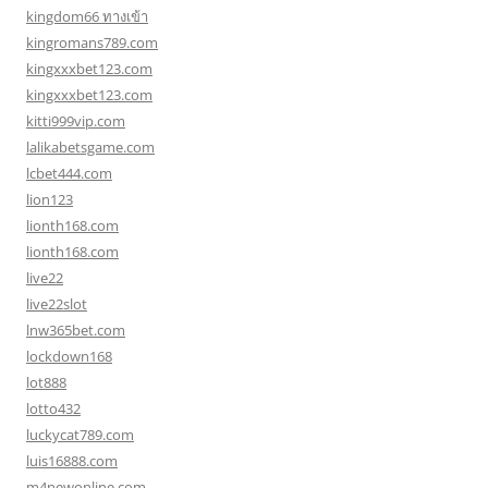
kingdom66 ทางเข้า
kingromans789.com
kingxxxbet123.com
kingxxxbet123.com
kitti999vip.com
lalikabetsgame.com
lcbet444.com
lion123
lionth168.com
lionth168.com
live22
live22slot
lnw365bet.com
lockdown168
lot888
lotto432
luckycat789.com
luis16888.com
m4newonline.com