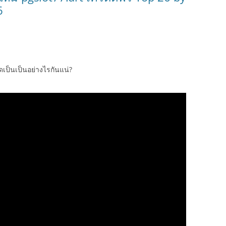
6
เป็นเป็นอย่างไรกันแน่?