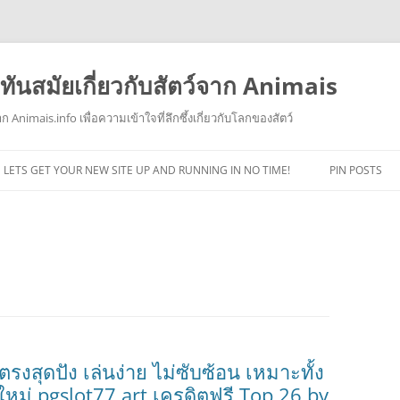
ทันสมัยเกี่ยวกับสัตว์จาก Animais
าก Animais.info เพื่อความเข้าใจที่ลึกซึ้งเกี่ยวกับโลกของสัตว์
ข้าม
ไป
LETS GET YOUR NEW SITE UP AND RUNNING IN NO TIME!
PIN POSTS
ยัง
เนื้อหา
รงสุดปัง เล่นง่าย ไม่ซับซ้อน เหมาะทั้ง
ดใหม่ pgslot77.art เครดิตฟรี Top 26 by