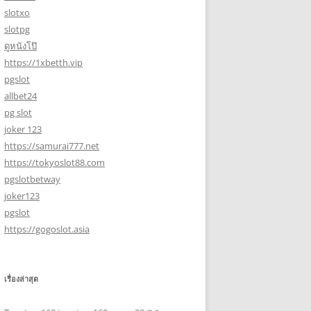
slotxo
slotpg
ดูหนังโป๊
https://1xbetth.vip
pgslot
allbet24
pg slot
joker 123
https://samurai777.net
https://tokyoslot88.com
pgslotbetway
joker123
pgslot
https://gogoslot.asia
เรื่องล่าสุด