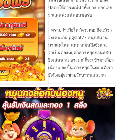
ปล่อยให้อารมณ์นำทั้งปวง บอกเลย
ว่าแผนพังแน่นอนขอรับ
• ทราบว่าเมื่อไหร่ควรพอ: ถึงแม้ว่า
จะเล่นเกม pgslot77 สนุกสนาน
มากแค่ไหน แต่หากมันถึงจังหวะ
จำเป็นต้องหยุดก็ควรหยุดก่อนครับ
ยิ่งเล่นนาน อารมณ์ก็จะเข้ามาเกี่ยว
เนื่องเยอะขึ้น การหยุดในตอนที่เรา
ยังนิ่งอยู่จะช่วยรักษาทุนและผล