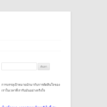
ค้นหา
สำหรับ:
การบรรลุเป้าหมายมักมากับการตัดสินใจของ
เราในเวลาที่เรารับมันอย่างจริงใจ