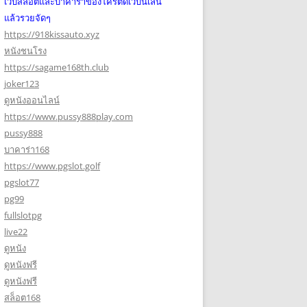
เว็บสล็อตและบาคาร่าของโครตดีเว็บนี้เล่น
แล้วรวยจัดๆ
https://918kissauto.xyz
หนังชนโรง
https://sagame168th.club
joker123
ดูหนังออนไลน์
https://www.pussy888play.com
pussy888
บาคาร่า168
https://www.pgslot.golf
pgslot77
pg99
fullslotpg
live22
ดูหนัง
ดูหนังฟรี
ดูหนังฟรี
สล็อต168