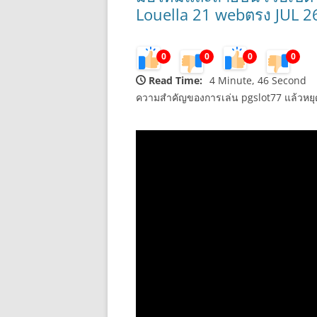
Louella 21 webตรง JUL 2
0
0
0
0
Read Time:
4 Minute, 46 Second
ความสำคัญของการเล่น pgslot77 แล้วหยุด