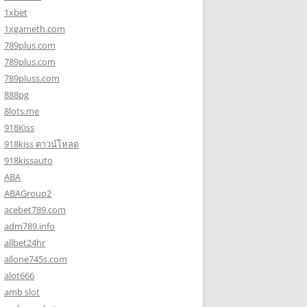
1xbet
1xgameth.com
789plus.com
789plus.com
789pluss.com
888pg
8lots.me
918Kiss
918kiss ดาวน์โหลด
918kissauto
ABA
ABAGroup2
acebet789.com
adm789.info
allbet24hr
allone745s.com
alot666
amb slot