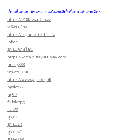
เว็บสล็อตและบาคาร่าของโครตดีเว็บนี้เล่นแล้วรวยจัดๆ
https://918kissauto.xyz
หนังชนโรง
https://sagame168th.club
joker123
ดูหนังออนไลน์
https://www.pussy888play.com
pussy888
บาคาร่า168
https://www.pgslot.golf
pgslot77
pg99
fullslotpg
live22
ดูหนัง
ดูหนังฟรี
ดูหนังฟรี
สล็อต168