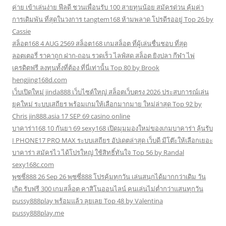
ค่าย เข้าเล่นง่าย ฟีลดี ชวนเพื่อนรับ 100 สายทุนน้อย สมัครด่วน คุ้มค่า
การเดิมพัน ที่สุดในวงการ tangtem168 ห้ามพลาด โปรดีรออยู่ Top 26 by
Cassie
สล็อต168 4 AUG 2569 สล็อต168 เกมสล็อต ที่ผู้เล่นชื่นชอบ ที่สุด
ลอตเตอรี่ ราคาถูก ฝาก-ถอน รวดเร็ว ไลฟ์สด สล็อต ยิงปลา กีฬา ไพ่
เครดิตฟรี ลงทุนทั้งที่ต้อง ที่นี่เท่านั้น Top 80 by Brook
hengjing168d.com
เว็บเปิดใหม่ jinda888 เว็บไซต์ใหญ่ สล็อตเว็บตรง 2026 ประสบการณ์เล่น
ยุคใหม่ ระบบเสถียร พร้อมเกมให้เลือกมากมาย ใหม่ล่าสุด Top 92 by
Chris jin888.asia 17 SEP 69 casino online
บาคาร่า168 10 กันยา 69 sexy168 เปิดมุมมองใหม่ของเกมบาคาร่า ลุ้นรับ
I PHONE17 PRO MAX ระบบเสถียร อัปเดตล่าสุด เว็บดี มีโต๊ะให้เลือกเยอะ
บาคาร่า สมัครไว ได้โปรใหญ่ ใช้สิทธิ์ทันใจ Top 56 by Randal
sexy168c.com
พุซซี่888 26 Sep 26 พุซซี่888 โปรคุ้มทุกวัน เล่นสนุกได้มากกว่าเดิม วัน
เกิด รับฟรี 300 เกมสล็อต คาสิโนออนไลน์ คนเล่นไม่ต่ำกว่าแสนทุกวัน
pussy888play พร้อมแล้ว ลุยเลย Top 48 by Valentina
pussy888play.me