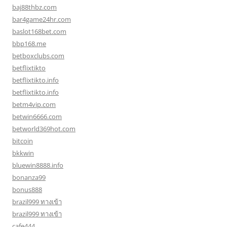
baj88thbz.com
bar4game24hr.com
baslot168bet.com
bbp168.me
betboxclubs.com
betflixtikto
betflixtikto.info
betflixtikto.info
betm4vip.com
betwin6666.com
betworld369hot.com
bitcoin
bkkwin
bluewin8888.info
bonanza99
bonus888
brazil999 ทางเข้า
brazil999 ทางเข้า
cafe444