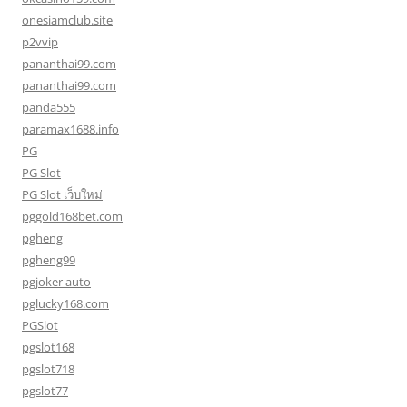
onesiamclub.site
p2vvip
pananthai99.com
pananthai99.com
panda555
paramax1688.info
PG
PG Slot
PG Slot เว็บใหม่
pggold168bet.com
pgheng
pgheng99
pgjoker auto
pglucky168.com
PGSlot
pgslot168
pgslot718
pgslot77