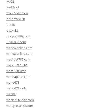
live22
live22slot
lnw365bet.com
lockdown168
lot888
lotto432
luckycat789.com
luis16888.com
m4newonline.com
m4newonline.com
mac1bet789.com
macau69 สมัคร
macau888.win
marinapluss.com
mario678
mario678.club
mars95
meekin365day.com
mercyrosa168.com