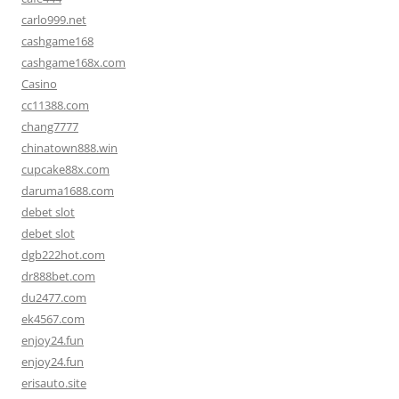
carlo999.net
cashgame168
cashgame168x.com
Casino
cc11388.com
chang7777
chinatown888.win
cupcake88x.com
daruma1688.com
debet slot
debet slot
dgb222hot.com
dr888bet.com
du2477.com
ek4567.com
enjoy24.fun
enjoy24.fun
erisauto.site