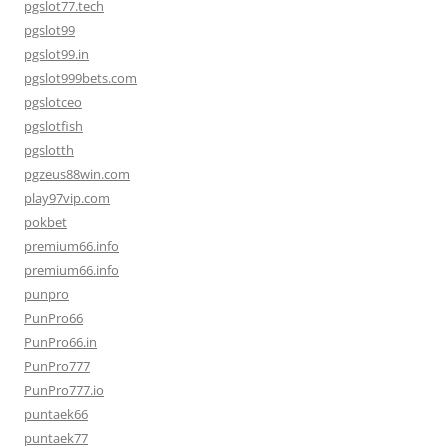
pgslot77.tech
pgslot99
pgslot99.in
pgslot999bets.com
pgslotceo
pgslotfish
pgslotth
pgzeus88win.com
play97vip.com
pokbet
premium66.info
premium66.info
punpro
PunPro66
PunPro66.in
PunPro777
PunPro777.io
puntaek66
puntaek77