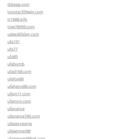
tkbpgg.com
topstar359win.com
tr1688.info
tree78999.com
udee365day.com
ufa191
ufa77
ufa89
ufabomb
ufad168.com
ufafox88
ufaheno88.com
ufam11.com
ufamnn.com
ufanance
ufanance789.com
ufasexygame
ufawinner88
ufawinner99bet.com