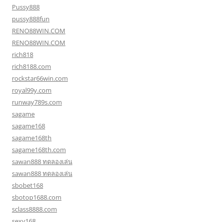
Pussy888
pussy888fun
RENO88WIN.COM
RENO88WIN.COM
rich818
rich8188.com
rockstar66win.com
royal99y.com
runway789s.com
sagame
sagame168
sagame168th
sagame168th.com
sawan888 ทดลองเล่น
sawan888 ทดลองเล่น
sbobet168
sbotop1688.com
sclass8888.com
sexy168