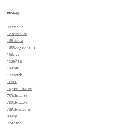
หมวดหมู่
037movie
123xos.com
168 สล็อต
1688vegasx.com
168slot
168สล็อต
188bet
188betth
1xbet
1xgameth.com
789plus.com
789plus.com
789pluss.com
888pg
8lots.me