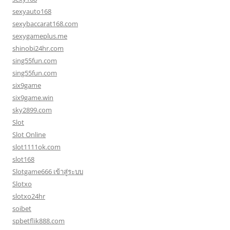
sexyauto168
sexybaccarat168.com
sexygameplus.me
shinobi24hr.com
sing55fun.com
sing55fun.com
six9game
six9game.win
sky2899.com
Slot
Slot Online
slot1111ok.com
slot168
Slotgame666 เข้าสู่ระบบ
Slotxo
slotxo24hr
soibet
spbetflik888.com