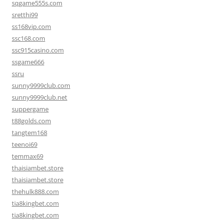
sqgame555s.com
sretthi99
ss168vip.com
ssc168.com
ssc915casino.com
ssgame666
ssru
sunny9999club.com
sunny9999club.net
suppergame
t88golds.com
tangtem168
teenoi69
temmax69
thaisiambet.store
thaisiambet.store
thehulk888.com
tia8kingbet.com
tia8kingbet.com