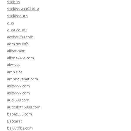
918Kiss
918kiss ดาวน์โหลด
918kissauto
ABA
ABAGroup2
acebet789.com
adm789.info
allbet24hr
allone745s.com
alot666
amb slot
ambnovabet.com
asb9999.com
asb9999.com
audi688.com
autoslot16888.com
babet555.com
Baccarat
baj88thbz.com