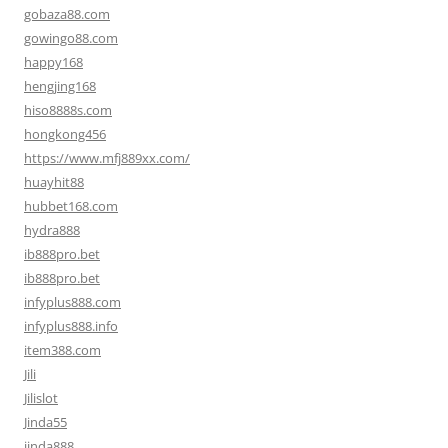
gobaza88.com
gowingo88.com
happy168
hengjing168
hiso8888s.com
hongkong456
https://www.mfj889xx.com/
huayhit88
hubbet168.com
hydra888
ib888pro.bet
ib888pro.bet
infyplus888.com
infyplus888.info
item388.com
Jili
Jilislot
Jinda55
jinda888