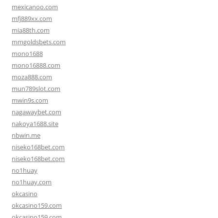
mexicanoo.com
mfj889xx.com
mia88th.com
mmgoldsbets.com
mono1688
mono16888.com
moza888.com
mun789slot.com
mwin9s.com
nagawaybet.com
nakoya1688.site
nbwin.me
niseko168bet.com
niseko168bet.com
no1huay
no1huay.com
okcasino
okcasino159.com
okcasino159.com