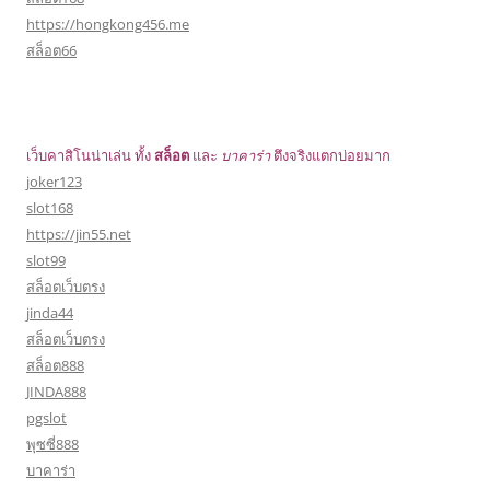
https://hongkong456.me
สล็อต66
เว็บคาสิโนน่าเล่น ทั้ง
สล็อต
และ
บาคาร่า
ตึงจริงแตกบ่อยมาก
joker123
slot168
https://jin55.net
slot99
สล็อตเว็บตรง
jinda44
สล็อตเว็บตรง
สล็อต888
JINDA888
pgslot
พุซซี่888
บาคาร่า