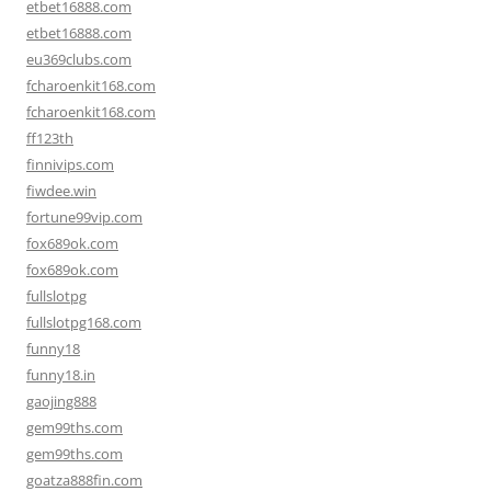
etbet16888.com
etbet16888.com
eu369clubs.com
fcharoenkit168.com
fcharoenkit168.com
ff123th
finnivips.com
fiwdee.win
fortune99vip.com
fox689ok.com
fox689ok.com
fullslotpg
fullslotpg168.com
funny18
funny18.in
gaojing888
gem99ths.com
gem99ths.com
goatza888fin.com