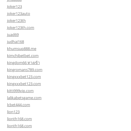
Joker123
joker123auto
joker123th
Joker123th.com
juad69
judhai168
khumsup888.me
kimchibetbet.com
kingdom66 ทางเข้า
kingromans789.com
kingxxxbet123.com
kingxxxbet123.com
kitti999vip.com
lalikabetsgame.com
lcbet444.com
lion123
lionth168.com
lionth168.com