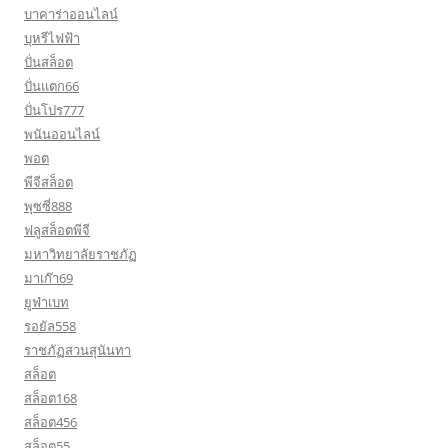
บาคาร่าออนไลน์
บุหรีไฟฟ้า
ปั่นสล็อต
ปั่นแตก66
ปั่นโปร777
พนันออนไลน์
พอต
พีจีสล็อต
พุซซี่888
ฟลูสล็อตพีจี
มหาวิทยาลัยราชภัฏ
มาเก๊า69
ยูฟ่าเบท
รอยัล558
ราชภัฏสวนสุนันทา
สล็อต
สล็อต168
สล็อต456
สล็อต55