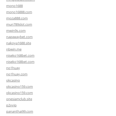
mono1688
mono16888.com
moza888.com
mun789slot.com
mwin9s.com
nagawaybet.com
nakoya1688.site
nbwin.me
niseko168bet.com
niseko168bet.com
no1huay
no1huay.com
okcasino
okcasino159.com
okcasino159.com
onesiamclub.site
p2vvip
pananthai99.com