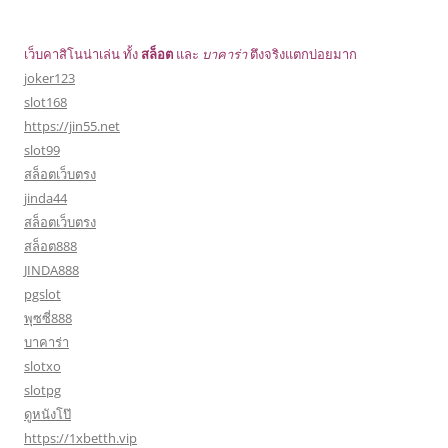
เว็บคาสิโนน่าเล่น ทั้ง
สล็อต
และ
บาคาร่า
ตึงจริงแตกบ่อยมาก
joker123
slot168
https://jin55.net
slot99
สล็อตเว็บตรง
jinda44
สล็อตเว็บตรง
สล็อต888
JINDA888
pgslot
พุซซี่888
บาคาร่า
slotxo
slotpg
ดูหนังโป๊
https://1xbetth.vip