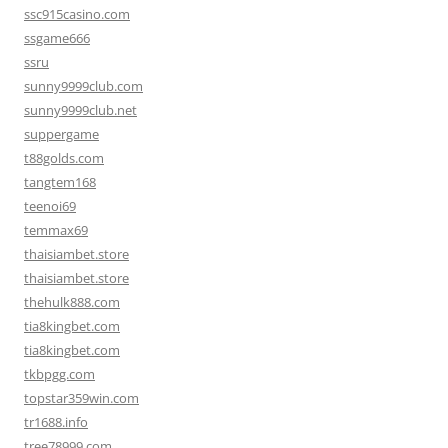
ssc915casino.com
ssgame666
ssru
sunny9999club.com
sunny9999club.net
suppergame
t88golds.com
tangtem168
teenoi69
temmax69
thaisiambet.store
thaisiambet.store
thehulk888.com
tia8kingbet.com
tia8kingbet.com
tkbpgg.com
topstar359win.com
tr1688.info
tree78999.com