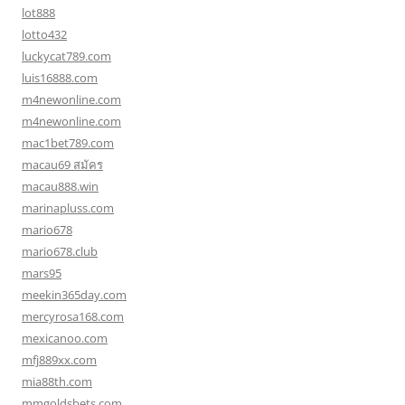
lot888
lotto432
luckycat789.com
luis16888.com
m4newonline.com
m4newonline.com
mac1bet789.com
macau69 สมัคร
macau888.win
marinapluss.com
mario678
mario678.club
mars95
meekin365day.com
mercyrosa168.com
mexicanoo.com
mfj889xx.com
mia88th.com
mmgoldsbets.com