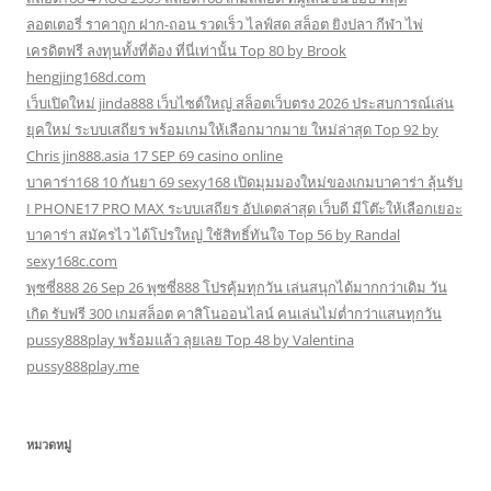
ลอตเตอรี่ ราคาถูก ฝาก-ถอน รวดเร็ว ไลฟ์สด สล็อต ยิงปลา กีฬา ไพ่
เครดิตฟรี ลงทุนทั้งที่ต้อง ที่นี่เท่านั้น Top 80 by Brook
hengjing168d.com
เว็บเปิดใหม่ jinda888 เว็บไซต์ใหญ่ สล็อตเว็บตรง 2026 ประสบการณ์เล่น
ยุคใหม่ ระบบเสถียร พร้อมเกมให้เลือกมากมาย ใหม่ล่าสุด Top 92 by
Chris jin888.asia 17 SEP 69 casino online
บาคาร่า168 10 กันยา 69 sexy168 เปิดมุมมองใหม่ของเกมบาคาร่า ลุ้นรับ
I PHONE17 PRO MAX ระบบเสถียร อัปเดตล่าสุด เว็บดี มีโต๊ะให้เลือกเยอะ
บาคาร่า สมัครไว ได้โปรใหญ่ ใช้สิทธิ์ทันใจ Top 56 by Randal
sexy168c.com
พุซซี่888 26 Sep 26 พุซซี่888 โปรคุ้มทุกวัน เล่นสนุกได้มากกว่าเดิม วัน
เกิด รับฟรี 300 เกมสล็อต คาสิโนออนไลน์ คนเล่นไม่ต่ำกว่าแสนทุกวัน
pussy888play พร้อมแล้ว ลุยเลย Top 48 by Valentina
pussy888play.me
หมวดหมู่