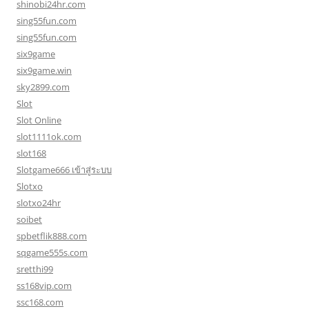
shinobi24hr.com
sing55fun.com
sing55fun.com
six9game
six9game.win
sky2899.com
Slot
Slot Online
slot1111ok.com
slot168
Slotgame666 เข้าสู่ระบบ
Slotxo
slotxo24hr
soibet
spbetflik888.com
sqgame555s.com
sretthi99
ss168vip.com
ssc168.com