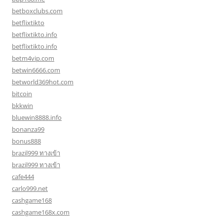
betboxclubs.com
betflixtikto
betflixtikto.info
betflixtikto.info
betm4vip.com
betwin6666.com
betworld369hot.com
bitcoin
bkkwin
bluewin8888.info
bonanza99
bonus888
brazil999 ทางเข้า
brazil999 ทางเข้า
cafe444
carlo999.net
cashgame168
cashgame168x.com