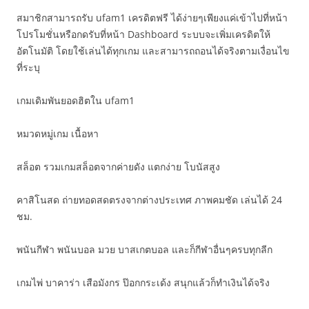
สมาชิกสามารถรับ ufam1 เครดิตฟรี ได้ง่ายๆเพียงแค่เข้าไปที่หน้า
โปรโมชั่นหรือกดรับที่หน้า Dashboard ระบบจะเพิ่มเครดิตให้
อัตโนมัติ โดยใช้เล่นได้ทุกเกม และสามารถถอนได้จริงตามเงื่อนไข
ที่ระบุ
เกมเดิมพันยอดฮิตใน ufam1
หมวดหมู่เกม เนื้อหา
สล็อต รวมเกมสล็อตจากค่ายดัง แตกง่าย โบนัสสูง
คาสิโนสด ถ่ายทอดสดตรงจากต่างประเทศ ภาพคมชัด เล่นได้ 24
ชม.
พนันกีฬา พนันบอล มวย บาสเกตบอล และก็กีฬาอื่นๆครบทุกลีก
เกมไพ่ บาคาร่า เสือมังกร ป๊อกกระเด้ง สนุกแล้วก็ทำเงินได้จริง