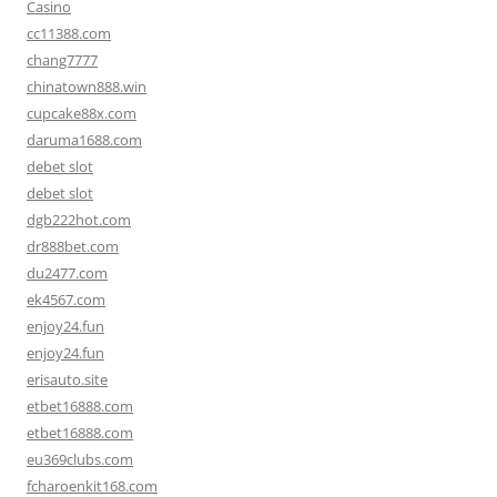
Casino
cc11388.com
chang7777
chinatown888.win
cupcake88x.com
daruma1688.com
debet slot
debet slot
dgb222hot.com
dr888bet.com
du2477.com
ek4567.com
enjoy24.fun
enjoy24.fun
erisauto.site
etbet16888.com
etbet16888.com
eu369clubs.com
fcharoenkit168.com