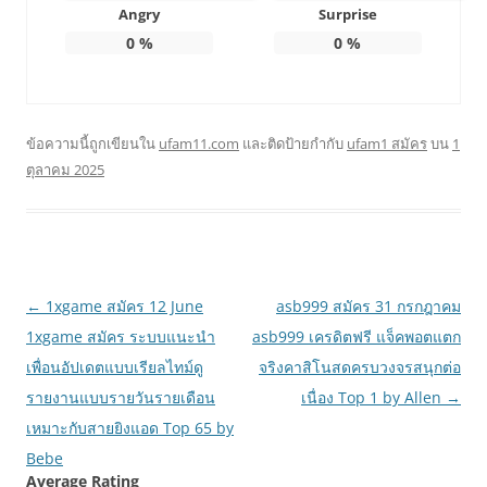
Angry
Surprise
0
%
0
%
ข้อความนี้ถูกเขียนใน
ufam11.com
และติดป้ายกำกับ
ufam1 สมัคร
บน
1
ตุลาคม 2025
เมนู
←
1xgame สมัคร 12 June
asb999 สมัคร 31 กรกฎาคม
นำทาง
1xgame สมัคร ระบบแนะนำ
asb999 เครดิตฟรี แจ็คพอตแตก
เรื่อง
เพื่อนอัปเดตแบบเรียลไทม์ดู
จริงคาสิโนสดครบวงจรสนุกต่อ
รายงานแบบรายวันรายเดือน
เนื่อง Top 1 by Allen
→
เหมาะกับสายยิงแอด Top 65 by
Bebe
Average Rating