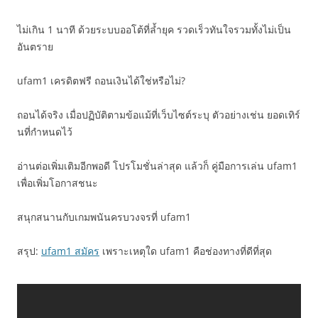
ไม่เกิน 1 นาที ด้วยระบบออโต้ที่ล้ำยุค รวดเร็วทันใจรวมทั้งไม่เป็น
อันตราย
ufam1 เครดิตฟรี ถอนเงินได้ใช่หรือไม่?
ถอนได้จริง เมื่อปฏิบัติตามข้อแม้ที่เว็บไซต์ระบุ ตัวอย่างเช่น ยอดเทิร์
นที่กำหนดไว้
อ่านต่อเพิ่มเติมอีกพอดี โปรโมชั่นล่าสุด แล้วก็ คู่มือการเล่น ufam1
เพื่อเพิ่มโอกาสชนะ
สนุกสนานกับเกมพนันครบวงจรที่ ufam1
สรุป:
ufam1 สมัคร
เพราะเหตุใด ufam1 คือช่องทางที่ดีที่สุด