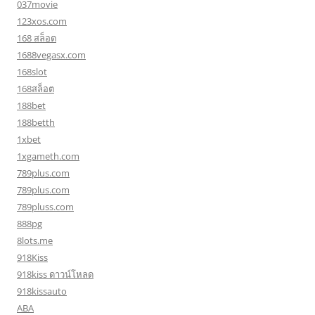
037movie
123xos.com
168 สล็อต
1688vegasx.com
168slot
168สล็อต
188bet
188betth
1xbet
1xgameth.com
789plus.com
789plus.com
789pluss.com
888pg
8lots.me
918Kiss
918kiss ดาวน์โหลด
918kissauto
ABA