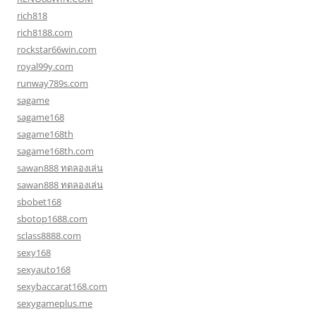
rich818
rich8188.com
rockstar66win.com
royal99y.com
runway789s.com
sagame
sagame168
sagame168th
sagame168th.com
sawan888 ทดลองเล่น
sawan888 ทดลองเล่น
sbobet168
sbotop1688.com
sclass8888.com
sexy168
sexyauto168
sexybaccarat168.com
sexygameplus.me