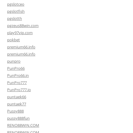
pgslotceo
pgslotfish
pgslotth
pgzeus88win.com
play97vip.com
pokbet
premium66.info
premium66.info
punpro
PunPro66
PunPro66.in
PunPro777
PunPro777.io
puntaek66
puntaek77
Pussy888
pussy888fun
RENO88WIN.COM
RENO88WIN.COM