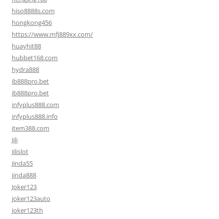
hiso8888s.com
hongkong456
https://www.mfj889xx.com/
huayhit88
hubbet168.com
hydra888
ib888pro.bet
ib888pro.bet
infyplus888.com
infyplus888.info
item388.com
Jili
Jilislot
Jinda55
jinda888
Joker123
joker123auto
joker123th