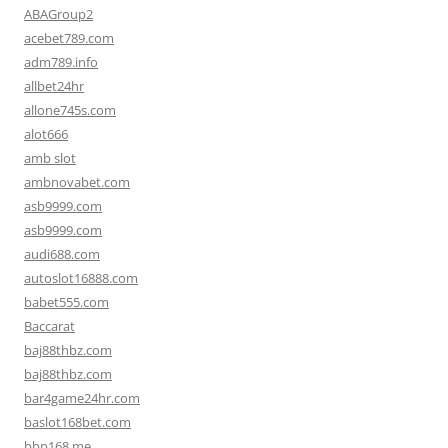
ABAGroup2
acebet789.com
adm789.info
allbet24hr
allone745s.com
alot666
amb slot
ambnovabet.com
asb9999.com
asb9999.com
audi688.com
autoslot16888.com
babet555.com
Baccarat
baj88thbz.com
baj88thbz.com
bar4game24hr.com
baslot168bet.com
bbp168.me