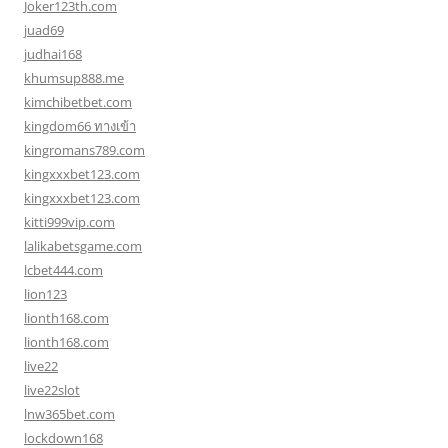
Joker123th.com
juad69
judhai168
khumsup888.me
kimchibetbet.com
kingdom66 ทางเข้า
kingromans789.com
kingxxxbet123.com
kingxxxbet123.com
kitti999vip.com
lalikabetsgame.com
lcbet444.com
lion123
lionth168.com
lionth168.com
live22
live22slot
lnw365bet.com
lockdown168