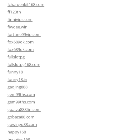
fcharoenkit168.com
ff123th
finnivips.com
fiwdee.win
fortune99vip.com
fox689ok.com
fox689ok.com
fullslotpg
fullslotpg168.com
funny18
funny18.in
gaojing888
gem99ths.com
gem99ths.com
goatza888fin.com
gobaza88.com
gowingo88.com
happy168
hengjing168