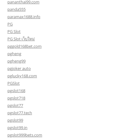
pananthai99.com
panda555
paramax1688.info
PG
PG Slot
PG Slot เว็บใหม่
pggold168bet.com
pgheng
pgheng99
pgjoker auto
pglucky168.com
PGSlot
pgslot168
pgslot718
pgslot77
pgslot77.tech
pgslot99
pgslot99.in
pgslot999bets.com