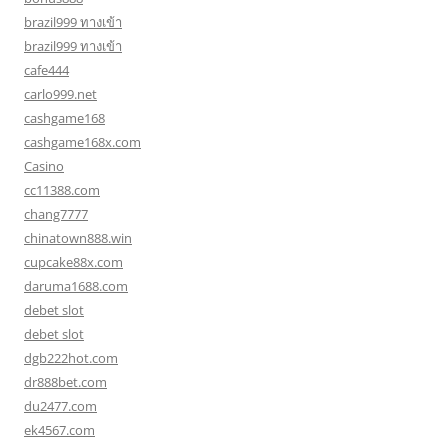
brazil999 ทางเข้า
brazil999 ทางเข้า
cafe444
carlo999.net
cashgame168
cashgame168x.com
Casino
cc11388.com
chang7777
chinatown888.win
cupcake88x.com
daruma1688.com
debet slot
debet slot
dgb222hot.com
dr888bet.com
du2477.com
ek4567.com