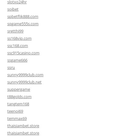
slotxo24hr
soibet
spbetflik888.com
sqgame555s.com
sretthi99
ss168vip.com
ssc168.com
ssc915casino.com
ssgame666
ssru
sunny9999club.com
sunny9999club.net
suppergame
t88golds.com
tangtem168
teenoi69
temmax69
thaisiambet.store
thaisiambet.store