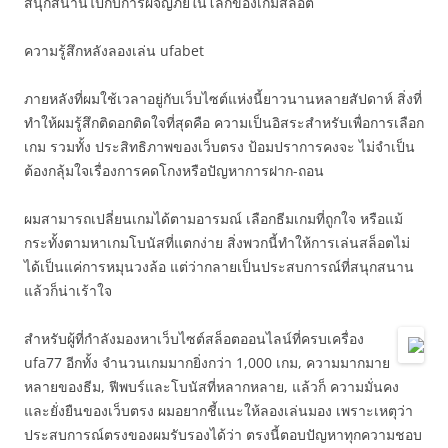
สนุกสนานไปกับการผจญภัยในโลกของเกมสล็อต
ความรู้สึกหลังลองเล่น ufabet
ภายหลังที่ผมใช้เวลาอยู่กับเว็บไซต์แห่งนี้ยาวนานหลายสัปดาห์ สิ่งที่
ทำให้ผมรู้สึกติดอกติดใจที่สุดคือ ความเป็นอิสระสำหรับเพื่อการเลือก
เกม รวมทั้ง ประสิทธิภาพของเว็บตรง ป้อมปราการคงจะ ไม่จำเป็น
ต้องกลุ้มใจเรื่องการคดโกงหรือปัญหาการฝาก-ถอน
ผมสามารถเปลี่ยนเกมได้ตามอารมณ์ เลือกธีมเกมที่ถูกใจ หรือแม้
กระทั้งตามหาเกมโบนัสที่แตกง่าย สิ่งพวกนี้ทำให้การเล่นสล็อตไม่
ได้เป็นแค่การหมุนวงล้อ แต่ว่ากลายเป็นประสบการณ์ที่สนุกสนาน
แล้วก็น่าเร้าใจ
สำหรับผู้ที่กำลังมองหาเว็บไซต์สล็อตออนไลน์ที่ครบเครื่อง
ufa77 อีกทั้ง จำนวนเกมมากยิ่งกว่า 1,000 เกม, ความมากมาย
หลายของธีม, ฟีพบร์และโบนัสที่หลากหลาย, แล้วก็ ความมั่นคง
และยั่งยืนของเว็บตรง ผมอยากชี้แนะให้ลองเล่นมอง เพราะเหตุว่า
ประสบการณ์ตรงของผมรับรองได้ว่า ตรงนี้ตอบปัญหาทุกความชอบ