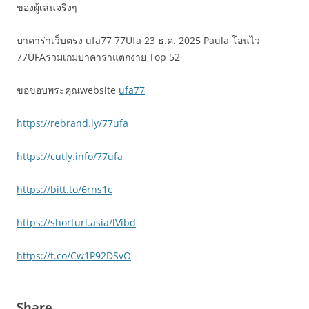
ของผู้เล่นจริงๆ
บาคาร่าเว็บตรง ufa77 77Ufa 23 ธ.ค. 2025 Paula โอนไว
77UFAรวมเกมบาคาร่าแตกง่าย Top 52
ขอขอบพระคุณwebsite
ufa77
https://rebrand.ly/77ufa
https://cutly.info/77ufa
https://bitt.to/6rns1c
https://shorturl.asia/lVibd
https://t.co/Cw1P92DSvO
Share