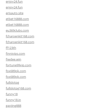
enjoy24.fun
enjoy24.fun
erisauto.site
etbet16888.com
etbet16888.com
eu369clubs.com
fcharoenkit168.com
fcharoenkit168.com
ff123th
finnivips.com
fiwdee.win
fortune99vip.com
fox689ok.com
fox689ok.com
fullslotpg
fullslotpg168.com
funny18
funny18.in
gaojing888