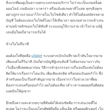
สิ่งแรกที่ผมดูเป็นความครบวงจรของบริการ ไม่ว่าจะเป็นเกมสล็อต
ออนไลน์ เกมยิงปลา บาคาร่า หรือแม้แต่เกมคาสิโนสด ทุกๆสิ่งทุกๆ
อย่างถูกรวบรวมเอาไว้ภายในเว็บไซต์เดียว ทำให้ไม่ต้องสมัครหลาย
บัญชี ไม่ต้องแปลงเว็บไซต์ไปมาให้เสียเวลา ทุกเกมสามารถเข้าเล่น
ผ่านหน้าหลักของเว็บได้ทันที ระบบเมนูใช้งานง่าย เข้าใจง่าย แม้ผู้
เล่นมือใหม่ก็สามารถเริ่มได้
ข้างในไม่กี่นาที
ผมต้องใจที่สุดคือ
ufabet
ระบบฝากเบิกเงินที่รวดเร็วทันใจมากมาย
เพียงแต่ไม่กี่วินาที เงินก็ฝากบัญชีผู้เล่นทันที ไม่ต้องรอนานราวกับ
เว็บอื่นๆที่เคยพบมาก่อน วิธีการทำธุรกรรมราบรื่นจนถึงแทบไม่ต้อง
คิดให้มากเรื่องการโอนเงิน เพิ่มเติมเครดิต หรือถอนเงินผลกำไร ซึ่ง
สำหรับผมเป็นเรื่องสำคัญมากมาย เนื่องจากว่าในช่วงเวลาที่ผม
ต้องการเล่นหรือถอนกำไร ผมไม่ต้องเสียเวล่ำเวลารอคอยหรือติดต่อ
แอดมินให้ยุ่งยาก
อีกหนึ่งความสะดวกสบายที่สัมผัสได้เด่นชัดคือ การเล่นเกมที่ไม่
สะดุด ไม่ว่าจะเป็นบนโทรศัพท์มือถือ แท็บเล็ต หรือคอมพิวเตอร์ เว็บ