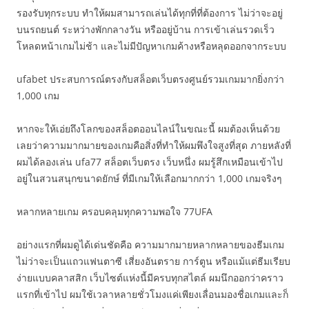
รองรับทุกระบบ ทำให้ผมสามารถเล่นได้ทุกที่ที่ต้องการ ไม่ว่าจะอยู่
บนรถยนต์ ระหว่างพักกลางวัน หรืออยู่บ้าน การเข้าเล่นรวดเร็ว
โหลดหน้าเกมไม่ช้า และไม่มีปัญหาเกมค้างหรือหลุดออกจากระบบ
ufabet ประสบการณ์ตรงกับสล็อตเว็บตรงศูนย์รวมเกมมากยิ่งกว่า
1,000 เกม
หากจะให้เอ่ยถึงโลกของสล็อตออนไลน์ในขณะนี้ ผมต้องเห็นด้วย
เลยว่าความมากมายของเกมคือสิ่งที่ทำให้ผมพึงใจสูงที่สุด ภายหลังที่
ผมได้ลองเล่น ufa77 สล็อตเว็บตรง เว็บหนึ่ง ผมรู้สึกเหมือนเข้าไป
อยู่ในสวนสนุกขนาดยักษ์ ที่มีเกมให้เลือกมากกว่า 1,000 เกมจริงๆ
หลากหลายเกม ครอบคลุมทุกความพอใจ 77UFA
อย่างแรกที่ผมดูได้เด่นชัดคือ ความมากมายหลากหลายของธีมเกม
ไม่ว่าจะเป็นแถวแฟนตาซี เสี่ยงอันตราย การ์ตูน หรือแม้แต่ธีมเรียบ
ง่ายแบบคลาสสิก เว็บไซต์แห่งนี้มีครบทุกสไตล์ ผมนึกออกว่าคราว
แรกที่เข้าไป ผมใช้เวลาหลายชั่วโมงแค่เพียงเลื่อนมองชื่อเกมและก็