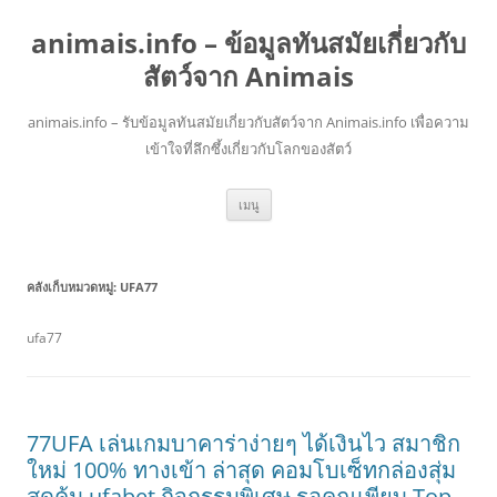
animais.info – ข้อมูลทันสมัยเกี่ยวกับ
สัตว์จาก Animais
animais.info – รับข้อมูลทันสมัยเกี่ยวกับสัตว์จาก Animais.info เพื่อความ
เข้าใจที่ลึกซึ้งเกี่ยวกับโลกของสัตว์
ข้าม
เมนู
ไป
ยัง
เนื้อหา
คลังเก็บหมวดหมู่:
UFA77
ufa77
77UFA เล่นเกมบาคาร่าง่ายๆ ได้เงินไว สมาชิก
ใหม่ 100% ทางเข้า ล่าสุด คอมโบเซ็ทกล่องสุ่ม
สุดคุ้ม ufabet กิจกรรมพิเศษ รอคุณเพียบ Top