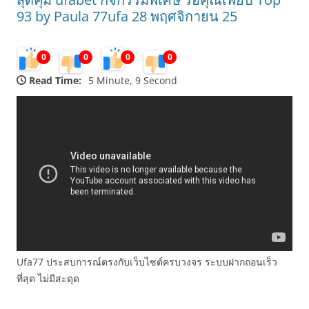
93 by Paula 77ufa 28 พฤศจิกายน 25
0
0
0
0
Read Time:
5 Minute, 9 Second
Ufa77 ประสบการณ์ตรงกับเว็บไซต์ครบวงจร ระบบฝากถอนเร็ว
ที่สุด ไม่มีสะดุด