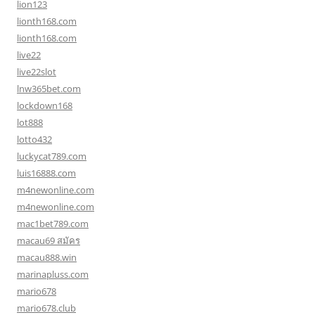
lion123
lionth168.com
lionth168.com
live22
live22slot
lnw365bet.com
lockdown168
lot888
lotto432
luckycat789.com
luis16888.com
m4newonline.com
m4newonline.com
mac1bet789.com
macau69 สมัคร
macau888.win
marinapluss.com
mario678
mario678.club