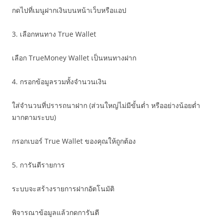
กดไปที่เมนูฝากเงินบนหน้าเว็บหรือแอป
3. เลือกหนทาง True Wallet
เลือก TrueMoney Wallet เป็นหนทางฝาก
4. กรอกข้อมูลรวมทั้งจำนวนเงิน
ใส่จำนวนที่ปรารถนาฝาก (ส่วนใหญ่ไม่มีขั้นต่ำ หรืออย่างน้อยต่ำ
มากตามระบบ)
กรอกเบอร์ True Wallet ของคุณให้ถูกต้อง
5. การันตีรายการ
ระบบจะสร้างรายการฝากอัตโนมัติ
พิจารณาข้อมูลแล้วกดการันตี