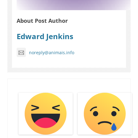
About Post Author
Edward Jenkins
noreply@animais.info