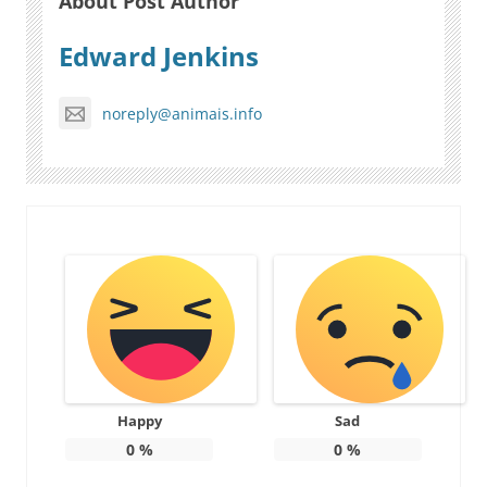
About Post Author
Edward Jenkins
noreply@animais.info
Happy
Sad
0
%
0
%