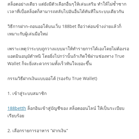
สล็อตอย่างเดียว แต่ยังมีตัวเลือกอื่นๆให้เล่นเสริม ทำให้ไม่ซ้ำซาก
เวลาที่เบื่อสล็อตก็สามารถสลับไปอันอื่นได้ทันทีในระบบเดียวกัน
วิธีการฝาก–ถอนออโต้บนเว็บ 188bet ถือว่าค่อนข้างง่ายแล้วก็
เหมาะกับผู้เล่นมือใหม่
เพราะเหตุว่าระบบถูกวางแบบมาให้ทำรายการได้เองโดยไม่ต้องรอ
แอดมินอนุมัตำหนิ โดยยิ่งไปกว่านั้นถ้าเกิดใช้ผ่านช่องทาง True
Wallet ก็จะยิ่งสะดวกรวมทั้งเร็วทันใจเยอะขึ้น
กรรมวิธีฝากเงินแบบออโต้ (รองรับ True Wallet)
1. เข้าสู่ระบบสมาชิก
188betth
ล็อกอินเข้าสู่บัญชีของ สล็อตออนไลน์ ให้เป็นระเบียบ
เรียบร้อย
2. เลือกรายการอาหาร “ฝากเงิน”