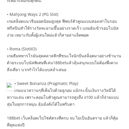
ก็เหมาะสมกับทุกคน:
• Mahjong Ways 2 (PG Slot)
เกมสล็อตแนวจีนยอดนิยมสูงสุด ฟีพบร์ตัวคูณแบบสองเท่าในรอบ
ฟรีสปินทำให้รางวัลทะยานขึ้นอย่างรวดเร็ว แถมยังเข้ารอบโบนัส
ง่าย เหมาะกับทั้งผู้เล่นใหม่แล้วก็สายล่าแจ็คพอต
• Roma (SlotXO)
เกมธีมทหารโรมันสุดคลาสสิกที่ชนะใจนักปั่นสล็อตมาอย่างช้านาน
ด้วยระบบโบนัสพิเศษที่เล่น188betแล้วลุ้นสนุกแบบไม่ต้องพึ่งดวง
สิ่งเดียว บวกกำไรได้แบบสม่ำเสมอ
• Sweet Bonanza (Pragmatic Play)
เกมแนวหวานๆที่เต็มไปด้วยลูกอม แม้กระนั้นเงินรางวัลมิได้
หวานเล่น เพราะคอมโบตัวคูณสามารถสูงถึง x100 แล้วก็จ่ายแบบ
สุ่มในทุกการหมุน ลุ้นมั่งคั่งได้ในพริบตา
188bet เว็บสล็อตเว็บไซต์ตรงที่ครบ จบ ไม่เป็นอันตราย แล้วก็คุ้ม
ที่สุดแห่งปี