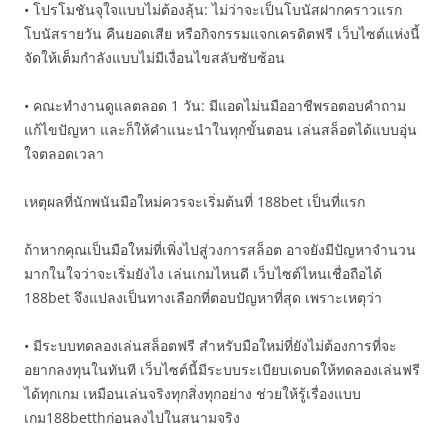
• โปรโมชันจุใจแบบไม่ต้องลุ้น: ไม่ว่าจะเป็นโบนัสฝากคราวแรก
โบนัสรายวัน คืนยอดเสีย หรือกิจกรรมแจกเครดิตฟรี เว็บไซต์แห่งนี้
จัดให้เต็มกำลังแบบไม่มีเงื่อนไขสลับซับซ้อน
• คณะทำงานดูแลตลอด 1 วัน: มีแอดไม่นมืออาชีพรอตอบคำถาม
แก้ไขปัญหา และก็ให้คำแนะนำในทุกขั้นตอน เล่นสล็อตได้แบบอุ่น
ใจตลอดเวลา
เหตุผลที่นักพนันมือใหม่ควรจะเริ่มต้นที่ 188bet เป็นที่แรก
ถ้าหากคุณเป็นมือใหม่ที่เพิ่งไปสู่วงการสล็อต อาจยังมีปัญหาจำนวน
มากในใจว่าจะเริ่มยังไง เล่นเกมไหนดี เว็บไซต์ไหนเชื่อถือได้
188bet จึงแปลงเป็นทางเลือกที่ตอบปัญหาที่สุด เพราะเหตุว่า
• มีระบบทดลองเล่นสล็อตฟรี สำหรับมือใหม่ที่ยังไม่ต้องการที่จะ
อยากลงทุนในทันที เว็บไซต์นี้มีระบบระเบียบเดบดให้ทดลองเล่นฟรี
ได้ทุกเกม เหมือนเล่นจริงทุกสิ่งทุกอย่าง ช่วยให้รู้เรื่องแบบ
เกม188betthก่อนลงไปในสนามจริง