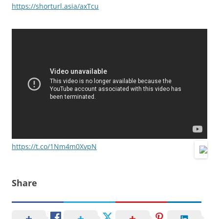
https://shorturl.asia/axTcu
https://t.co/1Nm4m0XvpN
Share