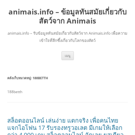
animais.info – ข้อมูลทันสมัยเกี่ยวกับ
สัตว์จาก Animais
animais.info – รับข้อมูลทันสมัยเกี่ยวกับสัตว์จาก Animais.info เพื่อความ
เข้าใจที่ลึกซึ้งเกี่ยวกับโลกของสัตว์
ข้าม
เมนู
ไป
ยัง
เนื้อหา
คลังเก็บหมวดหมู่:
188BETTH
188betth
สล็อตออนไลน์ เล่นง่าย แตกจริง เพื่อคนไทย
แจกไอโฟน 17 รับรองทรูวอเลต มีเกมให้เลือก
กว่า 4,000 เกม สล็อตออนไลน์ จัดเลย ยูสเดียว