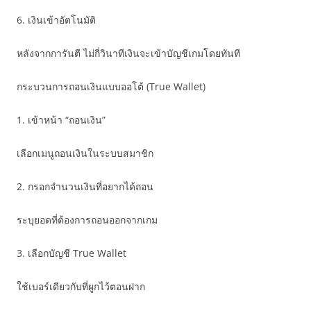
6. เงินเข้าอัตโนมัติ
หลังจากการันตี ไม่กี่วินาทีเงินจะเข้าบัญชีเกมโดยทันที
กระบวนการถอนเงินแบบออโต้ (True Wallet)
1. เข้าหน้า “ถอนเงิน”
เลือกเมนูถอนเงินในระบบสมาชิก
2. กรอกจำนวนเงินที่อยากได้ถอน
ระบุยอดที่ต้องการถอนออกจากเกม
3. เลือกบัญชี True Wallet
ใช้เบอร์เดียวกับที่ผูกไว้ตอนฝาก