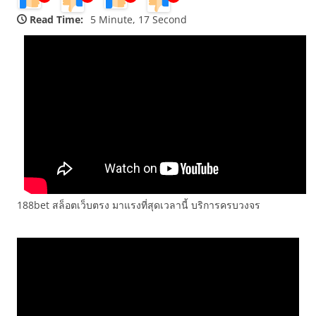
Read Time:
5 Minute, 17 Second
188bet สล็อตเว็บตรง มาแรงที่สุดเวลานี้ บริการครบวงจร