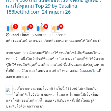
เล่นได้ทุกเกม Top 29 by Catalina
188betthd.com 24 พฤษภา 26
0
0
0
0
Read Time:
5 Minute, 39 Second
สล็อตออนไลน์ ครบวงจร เว็บสล็อตตรง ฝากถอนออโต้ ไม่มีขั้นต่ำ
จากประสบการณ์ของผมที่ได้ลองใช้งานเว็บไซต์เดิมพันออนไลน์
หลายเจ้า หนึ่งในเว็บไซต์ที่ค่อนข้าง “ครบวงจร” และก็ทำให้มีความ
รู้สึกใช้งานลื่นที่สุดเป็น สล็อตออนไลน์ ซึ่งเป็นแพลตฟอร์มศูนย์รวม
ทั้งกีฬา คาสิโน และโดยเฉพาะอย่างยิ่งหมวดเกม
สล็อตออนไลน์
ที่
ออกจะสะดุดตา
ผมเริ่มจากความข้องใจปกติว่าเว็บนี้ 188bet ไม่เหมือนกับ
เว็บไซต์ทั่วไปยังไง ด้วยเหตุว่าในตลาดในตอนนี้มีเว็บสล็อต
และก็พนันออนไลน์มากไม่น้อยเลยทีเดียว แต่สิ่งที่ทำให้ผมรู้สึก
ประทับใจตั้งแต่คราวแรก