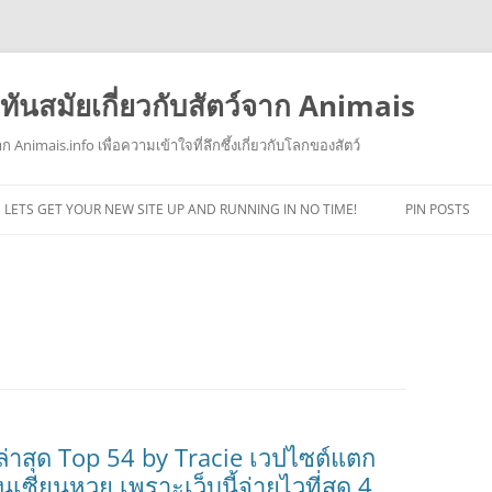
ทันสมัยเกี่ยวกับสัตว์จาก Animais
าก Animais.info เพื่อความเข้าใจที่ลึกซึ้งเกี่ยวกับโลกของสัตว์
ข้าม
ไป
LETS GET YOUR NEW SITE UP AND RUNNING IN NO TIME!
PIN POSTS
ยัง
เนื้อหา
่ล่าสุด Top 54 by Tracie เวปไซต์แตก
เซียนหวย เพราะเว็บนี้จ่ายไวที่สุด 4