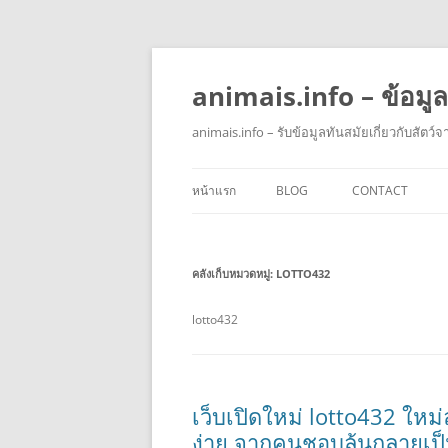
animais.info – ข้อมูล
animais.info – รับข้อมูลทันสมัยเกี่ยวกับสัตว์จ
หน้าแรก
BLOG
CONTACT
คลังเก็บหมวดหมู่:
LOTTO432
lotto432
เว็บเปิดใหม่ lotto432 ใหม
ง่าย จากคนชอบลุ้นกลายเป็น