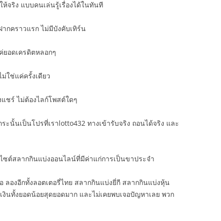
้จริง แบบคนเล่นรู้เรื่องได้ในทันที
อฝากคราวแรก ไม่มีบังคับเทิร์น
่แค่ยอดเครดิตหลอกๆ
่ใช่แค่ครั้งเดียว
แชร์ ไม่ต้องไลก์โพสต์ใดๆ
กระนั้นเป็นโปรที่เราlotto432 ทางเข้ารับจริง ถอนได้จริง และ
ไซต์สลากกินแบ่งออนไลน์ที่มีค่าแก่การเป็นขาประจำ
องอีกทั้งลอตเตอรี่ไทย สลากกินแบ่งยี่กี สลากกินแบ่งหุ้น
เงินทั้งยอดน้อยสุดยอดมาก และไม่เคยพบเจอปัญหาเลย พวก