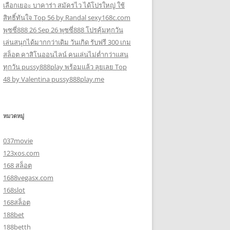
เลือกเยอะ บาคาร่า สมัครไว ได้โปรใหญ่ ใช้
สิทธิ์ทันใจ Top 56 by Randal sexy168c.com
พุซซี่888 26 Sep 26 พุซซี่888 โปรคุ้มทุกวัน
เล่นสนุกได้มากกว่าเดิม วันเกิด รับฟรี 300 เกม
สล็อต คาสิโนออนไลน์ คนเล่นไม่ต่ำกว่าแสน
ทุกวัน pussy888play พร้อมแล้ว ลุยเลย Top
48 by Valentina pussy888play.me
หมวดหมู่
037movie
123xos.com
168 สล็อต
1688vegasx.com
168slot
168สล็อต
188bet
188betth