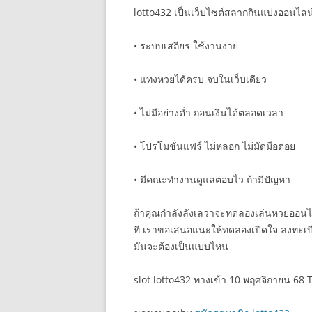
lotto432 เป็นเว็บไซต์สลากกินแบ่งออนไลน์ที่
• ระบบเสถียร ใช้งานง่าย
• แทงหวยได้ครบ จบในเว็บเดียว
• ไม่มีอย่างต่ำ ถอนเงินได้ตลอดเวลา
• โปรโมชั่นแฟร์ ไม่หลอก ไม่มัดมือต่อย
• มีคณะทำงานดูแลตอบไว ถ้ามีปัญหา
ถ้าคุณกำลังลังเลว่าจะทดลองเล่นหวยออนไลน
ที เราขอเสนอแนะให้ทดลองเปิดใจ ลงทะเบี
มันจะต้องเป็นแบบไหน
slot lotto432 ทางเข้า 10 พฤศจิกายน 68 