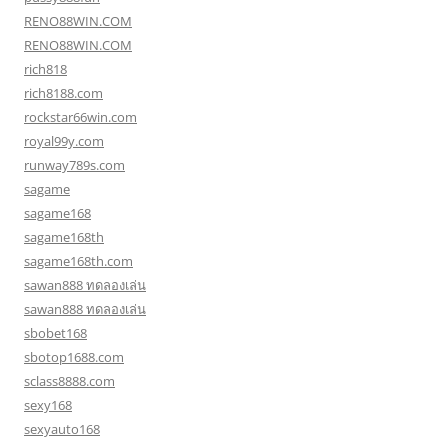
RENO88WIN.COM
RENO88WIN.COM
rich818
rich8188.com
rockstar66win.com
royal99y.com
runway789s.com
sagame
sagame168
sagame168th
sagame168th.com
sawan888 ทดลองเล่น
sawan888 ทดลองเล่น
sbobet168
sbotop1688.com
sclass8888.com
sexy168
sexyauto168