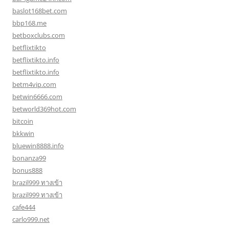
baslot168bet.com
bbp168.me
betboxclubs.com
betflixtikto
betflixtikto.info
betflixtikto.info
betm4vip.com
betwin6666.com
betworld369hot.com
bitcoin
bkkwin
bluewin8888.info
bonanza99
bonus888
brazil999 ทางเข้า
brazil999 ทางเข้า
cafe444
carlo999.net