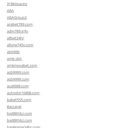
918kissauto
ABA
ABAGroup2
acebet789.com
adm789.info
allbet24hr
allone745s.com
alot666
amb slot
ambnovabet.com
asb9999.com
asb9999.com
audi688.com
autoslot16888.com
babet555.com
Baccarat
baj88thbz.com
baj88thbz.com
bar4game24hr.com