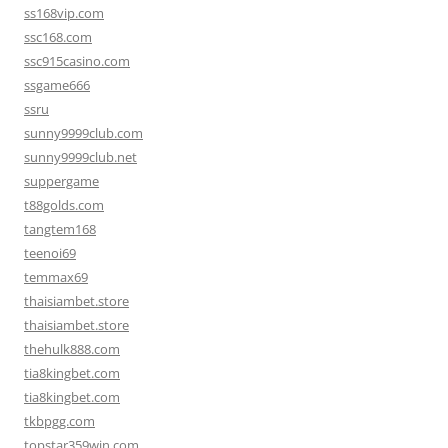
ss168vip.com
ssc168.com
ssc915casino.com
ssgame666
ssru
sunny9999club.com
sunny9999club.net
suppergame
t88golds.com
tangtem168
teenoi69
temmax69
thaisiambet.store
thaisiambet.store
thehulk888.com
tia8kingbet.com
tia8kingbet.com
tkbpgg.com
topstar359win.com