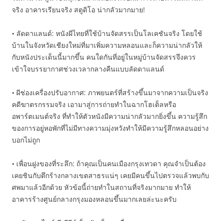
จริง อาคารเรียนจริง สตูดิโอ น่ากลัวมากมาย!
• ลัดดาแลนด์: หนังผีไทยที่ใช้บ้านจัดสรรเป็นโลเคชันจริง โดยใช้
บ้านในจังหวัดเชียงใหม่ที่มาเพิ่มความหลอนและก็ความน่ากลัวให้
กับหนังประเด็นนี้มากขึ้น คนใดกันที่อยู่ในหมู่บ้านจัดสรรจึงควร
เข้าใจบรรยากาศช่วงเวลากลางคืนแบบลัดดาแลนด์
• ผีช่องเครื่องปรับอากาศ: ภาพยนตร์ที่สร้างขึ้นมาจากความเป็นจริง
คดีฆาตรกรรมจริง เอามาสู่การถ่ายทำในฉากโฮเต็ลหรือ
อพาร์ตเมนต์จริง ที่ทำให้ตัวหนังมีความน่ากลัวมากยิ่งขึ้น ความรู้สึก
ของการอยู่หอพักที่ไม่มีทางความมุ่งหวังทำให้มีความรู้สึกหลอนอย่าง
บอกไม่ถูก
• เพื่อนฝูงของที่ระลึก: ถ้าคุณเป็นคนเมืองกรุงเทวดา คุณจำเป็นต้อง
เคยชินกับตึกร้างกลางเขตสาธรแน่ๆ เคยมีคนขึ้นไปตรวจแล้วพบกับ
ศพมาแล้วอีกด้วย หัวข้อนี้ถ่ายทำในสถานที่จริงมากมาย ทำให้
อาคารร้างศูนย์กลางกรุงมองหลอนขึ้นมากเลยล่ะนะครับ