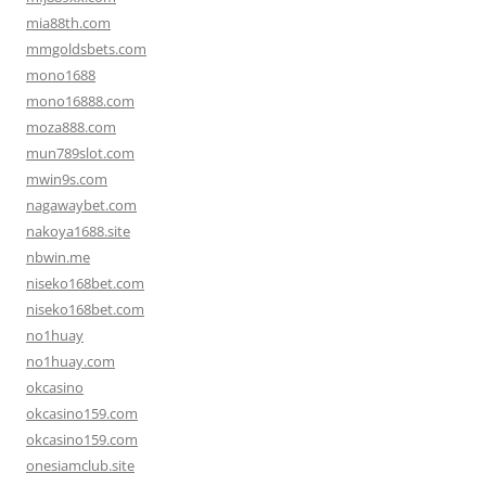
mia88th.com
mmgoldsbets.com
mono1688
mono16888.com
moza888.com
mun789slot.com
mwin9s.com
nagawaybet.com
nakoya1688.site
nbwin.me
niseko168bet.com
niseko168bet.com
no1huay
no1huay.com
okcasino
okcasino159.com
okcasino159.com
onesiamclub.site