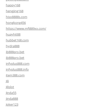
happy168
hengjing168
hiso8888s.com
hongkong456
https://www.mfj889xx.com/
huayhit88
hubbet168.com
hydra888
ib888pro.bet
ib888pro.bet
infyplus888.com
infyplus888.info
item388.com
Jili
Jilislot
Jinda55
jinda888
Joker123