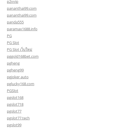
p2vvip
pananthai99.com
pananthai99.com
panda555
paramax1688.info
PG
PG Slot
PG Slot เว็บใหม่
pggold168bet.com
pgheng
pgheng99
pgjoker auto
pglucky168.com
PGSlot
pgslot168
pgslot718
pgslot77
pgslot77.tech
pgslot99