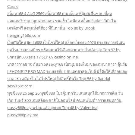
Cassie
สล็อต168 4 AUG 2569 สล็อต168 เกมสล็อต ที่ผู้เล่นชื่นชอบ ที่สุด
ลอตเตอรี่ ราคาถูก ฝาก-ถอน รวดเร็ว ไลฟ์สด สล็อต ยิงปลา กีฬา ไพ่
เครดิตฟรี ลงทุนทั้งที่ต้อง ที่นี่เท่านั้น Top 80 by Brook
hengjing168d.com
เว็บเปิดใหม่ jinda888 เว็บไซต์ใหญ่ สล็อตเว็บตรง 2026 ประสบการณ์เล่น
ยุคใหม่ ระบบเสถียร พร้อมเกมให้เลือกมากมาย ใหม่ล่าสุด Top 92 by
Chris jin888.asia 17 SEP 69 casino online
บาคาร่า168 10 กันยา 69 sexy168 เปิดมุมมองใหม่ของเกมบาคาร่า ลุ้นรับ
I PHONE17 PRO MAX ระบบเสถียร อัปเดตล่าสุด เว็บดี มีโต๊ะให้เลือกเยอะ
บาคาร่า สมัครไว ได้โปรใหญ่ ใช้สิทธิ์ทันใจ Top 56 by Randal
sexy168c.com
พุซซี่888 26 Sep 26 พุซซี่888 โปรคุ้มทุกวัน เล่นสนุกได้มากกว่าเดิม วัน
เกิด รับฟรี 300 เกมสล็อต คาสิโนออนไลน์ คนเล่นไม่ต่ำกว่าแสนทุกวัน
pussy888play พร้อมแล้ว ลุยเลย Top 48 by Valentina
pussy888play.me