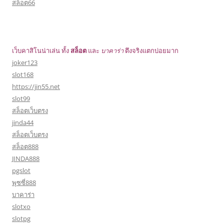
สล็อต66
เว็บคาสิโนน่าเล่น ทั้ง
สล็อต
และ
บาคาร่า
ตึงจริงแตกบ่อยมาก
joker123
slot168
https://jin55.net
slot99
สล็อตเว็บตรง
jinda44
สล็อตเว็บตรง
สล็อต888
JINDA888
pgslot
พุซซี่888
บาคาร่า
slotxo
slotpg