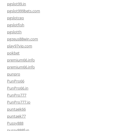
pgslot99.in
pgslot999bets.com
pgslotceo
pgslotfish
pgslotth
pgzeus88win.com
play97vip.com
pokbet
premium66.info
premium66.info
punpro
PunPro66
PunPro66.in
PunPro777
PunPro777.io
puntaek66
puntaek77
Pussy888
pussy888fun