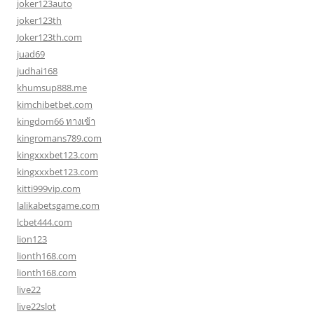
joker123auto
joker123th
Joker123th.com
juad69
judhai168
khumsup888.me
kimchibetbet.com
kingdom66 ทางเข้า
kingromans789.com
kingxxxbet123.com
kingxxxbet123.com
kitti999vip.com
lalikabetsgame.com
lcbet444.com
lion123
lionth168.com
lionth168.com
live22
live22slot