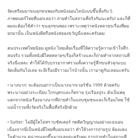
จัดเตรียมมาขนลุกขนพองกับหนังออนไลน์แบบขึ้นหิ้งกับ 5
ภาพยนตร์ไทยที่บอกเลยว่า ถ่ายทำในสถานที่จริงกันนะครับ! และก็ที่
ผมจะต้องใช้คำว่า ขนลุกขนพอง เพราะเหตุว่าหนังหลายๆเรื่องที่ผม
ยกมานั้น เป็นหนังผีหรือหนังสยองขวัญนี่แหละครับผม
คนประเทศไทยนิยม ดูหนัง ไทยเต็มเรื่องที่ให้ความรู้ความเข้าใจสึก
สมจริง รวมทั้งหนังผีไทยหลายๆเรื่องก็สร้างและก็ถ่ายทำจากสถานที่
จริงนี่แหละ ทำให้ได้รับบรรยากาศรวมทั้งความรู้สึกขนหัวลุกแบบ
จัดเต็มกันไปเลย จะมีเรื่องมีราวอะไรบ้างนั้น เรามาดูกันเลยนะครับ
• นางนาก: จะต้องบอกว่าเป็นนางนากเวอร์ชั่น 1999 ด้วยครับ
พระนางอย่างระเบียบ ไกรบุตรและก็ทราย รุ่งเรืองปุระ ดังเป็นพลุ
แตกจากหนังเรื่องนางนากที่ถ่ายทำในแถบชุมชนและก็เรือนไทย ใช้
แม่น้ำรวมทั้งวัดจริงในพื้นที่จริงอีกด้วย
• Sutter: ไม่มีผู้ใดไม่ทราบชัตเตอร์ กดติดวิญญาณอย่างแน่นอน
เนื่องจากนี่เป็นหนังผีไทยที่บอกเลยว่า ทำให้วงการถ่ายรูป ห้องแดง
ในตำนาน ดูน่าขนลุกขึ้นมากเลยล่ะครับผม การถ่ายทำในสถานที่