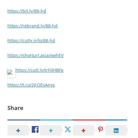
https://bit.ly/88-hd
https://rebrand.ly/88-hd
https://cutly.info/88-hd
https://shorturl.asia/xwhEV
https://cutt.ly/trFdHBFg
https://t.co/2JrOEsAnys
Share