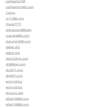
cashgame168
cashgame168x.com
Casino
cc11388.com
chang7777
chinatown888.win
cupcake88x.com
daruma1688.com
debet slot
debet slot
dgb222hot.com
dr888bet.com
du2477.com
ek4567.com
enjoy24.fun
enjoy24.fun
erisauto.site
etbet16888.com
etbet16888.com