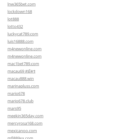
lnw365bet.com
lockdown168
lot888
lotto432
luckycat789.com
luis16888.com
m4newonline.com
m4newonline.com
mac1bet789.com
macau69 สมัคร
macau888.win
marinapluss.com
mario678
mario678.club
mars95
meekin365day.com
mercyrosa168.com
mexicanoo.com
mfj889xx.com