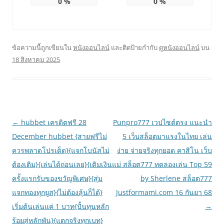
0
%
0
%
ข้อความนี้ถูกเขียนใน
หนังออนไลน์
และติดป้ายกำกับ
ดูหนังออนไลน์
บน
18 สิงหาคม 2025
เมนู
←
hubbet เครดิตฟรี 28
Punpro777 เวปไซต์ตรง แนะนำ
นำทาง
December hubbet {สายฟรีไม่
5 เว็บสล็อตมาแรงในไทย เล่น
เรื่อง
ควรพลาดโปรเด็ด}{แจกโบนัสไม่
ง่าย จ่ายจริงทุกยอด คาสิโน เว็บ
ต้องเติม}{เล่นได้ถอนเลย}{เติมเงิน
แม่ สล็อต777 ทดลองเล่น Top 59
ครั้งแรกรับของขวัญพิเศษ}{สุ่ม
by Sherlene สล็อต777
แจกทองทุกยูส}{ไม่ต้องลุ้นก็ได้}
Justformami.com 16 กันยา 68
เริ่มต้นเล่นแค่ 1 บาท{ปั้นทุนหลัก
→
ร้อยสู่หลักพัน}{แตกจริงทุกเบท}