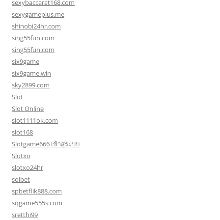
sexybaccarat168.com
sexygameplus.me
shinobi24hr.com
sing55fun.com
sing55fun.com
six9game
six9game.win
sky2899.com
Slot
Slot Online
slot1111ok.com
slot168
Slotgame666 เข้าสู่ระบบ
Slotxo
slotxo24hr
soibet
spbetflik888.com
sqgame555s.com
sretthi99