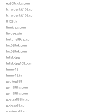
eu369clubs.com
fcharoenkit168.com
fcharoenkit168.com
ff123th
finnivips.com
fiwdee.win
fortune99vip.com
fox689ok.com
fox689ok.com
fullslotpg
fullslotpg168.com
funny18
funny18.in
gaojing888
gem99ths.com
gem99ths.com
goatza888fin.com
gobaza88.com
gowingo88.com