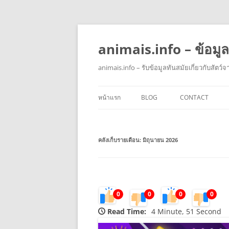
animais.info – ข้อมูล
animais.info – รับข้อมูลทันสมัยเกี่ยวกับสัตว์จ
หน้าแรก
BLOG
CONTACT
คลังเก็บรายเดือน:
มิถุนายน 2026
0
0
0
0
Read Time:
4 Minute, 51 Second