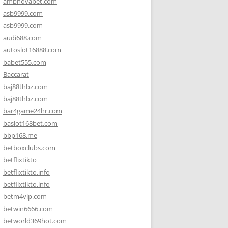
ambnovabet.com
asb9999.com
asb9999.com
audi688.com
autoslot16888.com
babet555.com
Baccarat
baj88thbz.com
baj88thbz.com
bar4game24hr.com
baslot168bet.com
bbp168.me
betboxclubs.com
betflixtikto
betflixtikto.info
betflixtikto.info
betm4vip.com
betwin6666.com
betworld369hot.com