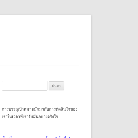
ค้นหา
สำหรับ:
การบรรลุเป้าหมายมักมากับการตัดสินใจของ
เราในเวลาที่เรารับมันอย่างจริงใจ