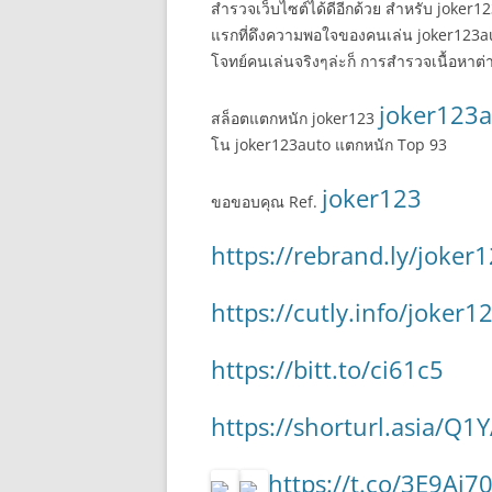
สำรวจเว็บไซต์ได้ดีอีกด้วย สำหรับ joker
แรกที่ดึงความพอใจของคนเล่น joker123a
โจทย์คนเล่นจริงๆล่ะก็ การสำรวจเนื้อหาต่
joker123
สล็อตแตกหนัก joker123
โน joker123auto แตกหนัก Top 93
joker123
ขอขอบคุณ Ref.
https://rebrand.ly/joker
https://cutly.info/joker
https://bitt.to/ci61c5
https://shorturl.asia/Q1
https://t.co/3E9Ai7