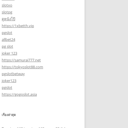
slotxo
slotpg
ดูหนังโป๊
https://1xbetth.vip
pgslot
allbet24
pg slot
joker 123
https://samurai777.net
https://tokyoslot88.com
pgslotbetway
joker123
pgslot
https://gogoslot.asia
เรื่องล่าสุด