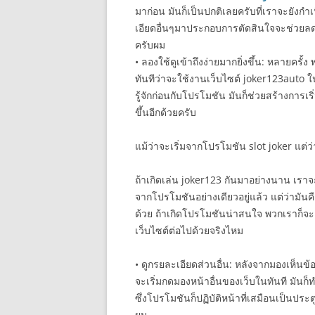
มาก่อน มันก็เป็นปกติเลยครับที่เราจะยังกำ
เอียดอื่นๆมาประกอบการตัดสินใจจะช่วยล
ครับผม
• ลองใช้ดูเข้าถึงง่ายมากยิ่งขึ้น: หลายครั
ทันทีว่าจะใช้งานเว็บไซต์ joker123aut
รู้จักก่อนกับโปรโมชัน มันก็ช่วยสร้างการเร
ขึ้นอีกด้วยครับ
แม้ว่าจะเริ่มจากโปรโมชัน slot joker แต่
ถ้าเกิดเล่น joker123 กันมาอย่างนาน เราจะ
จากโปรโมชันอย่างเดียวอยู่แล้ว แต่ว่ามันคื
ด้วย ถ้าเกิดโปรโมชันน่าสนใจ พวกเราก็
เว็บไซต์ต่อไปด้วยจริงไหม
• ดูกรยละเอียดส่วนอื่น: หลังจากมองเห็นข
จะเริ่มกดมองหน้าอื่นของเว็บในทันที มัน
ซึ่งโปรโมชันก็ปฏิบัติหน้าที่เสมือนเป็นปร
ผม