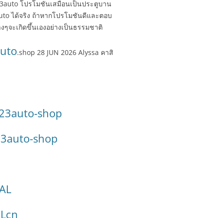
123auto โปรโมชันเสมือนเป็นประตูบาน
uto ได้จริง ถ้าหากโปรโมชันดีและตอบ
างๆจะเกิดขึ้นเองอย่างเป็นธรรมชาติ
auto
.shop 28 JUN 2026 Alyssa คาสิ
123auto-shop
123auto-shop
YAL
0Lcn