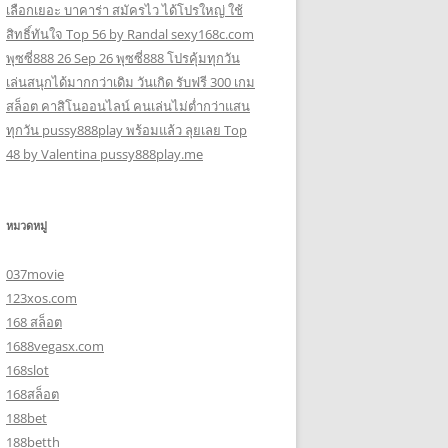
เลือกเยอะ บาคาร่า สมัครไว ได้โปรใหญ่ ใช้
สิทธิ์ทันใจ Top 56 by Randal sexy168c.com
พุซซี่888 26 Sep 26 พุซซี่888 โปรคุ้มทุกวัน
เล่นสนุกได้มากกว่าเดิม วันเกิด รับฟรี 300 เกม
สล็อต คาสิโนออนไลน์ คนเล่นไม่ต่ำกว่าแสน
ทุกวัน pussy888play พร้อมแล้ว ลุยเลย Top
48 by Valentina pussy888play.me
หมวดหมู่
037movie
123xos.com
168 สล็อต
1688vegasx.com
168slot
168สล็อต
188bet
188betth