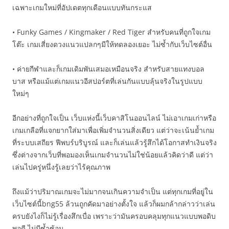
เฉพาะเกมใหม่ที่อัปเดตทุกเดือนแบบทันกระแส
• Funky Games / Kingmaker / Red Tiger สำหรับคนที่ถูกใจเกม
โต๊ะ เกมเสี่ยงดวงแนวแปลกๆมีให้ทดลองเยอะ ไม่ซ้ำกับเว็บไซต์อื่น
• ค่ายกีฬาและก็เกมเดิมพันเสมอเหมือนจริง สำหรับสายแทงบอล
บาส หรือแม้แต่เกมแนวอีสปอร์ตที่เล่นกันแบบลุ้นจริงในรูปแบบ
ใหม่ๆ
อีกอย่างที่ถูกใจเป็น เว็บแห่งนี้เว็บคาสิโนออนไลน์ ไม่เอาเกมเก่าหรือ
เกมเกลือที่แจกยากใส่มาเพื่อเพิ่มจำนวนสิ่งเดียว แต่ว่าจะเน้นย้ำเกม
ที่ระบบเสถียร ฟีพบร์บริบูรณ์ และก็เล่นแล้วรู้สึกได้โอกาสทำเงินจริง
ซึ่งต่างจากเว็บที่พอมองเห็นเกมจำนวนไม่ใช่น้อยแล้วคิดว่าดี แต่ว่า
เล่นไปครู่หนึ่งรู้เลยว่าไร้คุณภาพ
ถึงแม้ว่าปริมาณเกมจะไม่มากจนเกินความจำเป็น แต่ทุกเกมที่อยู่ใน
เว็บไซต์นี้bng55 ล้วนถูกคัดมาอย่างตั้งใจ แล้วก็ผมกล้ากล่าวว่าเล่น
ครบยังไงก็ไม่รู้เรื่องสึกเบื่อ เพราะว่ามันครอบคลุมทุกแนวแบบพอดิบ
พอดี ไม่มีซ้ำซ้อน