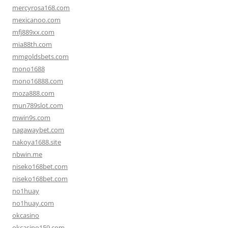
mercyrosa168.com
mexicanoo.com
mfj889xx.com
mia88th.com
mmgoldsbets.com
mono1688
mono16888.com
moza888.com
mun789slot.com
mwin9s.com
nagawaybet.com
nakoya1688.site
nbwin.me
niseko168bet.com
niseko168bet.com
no1huay
no1huay.com
okcasino
okcasino159.com