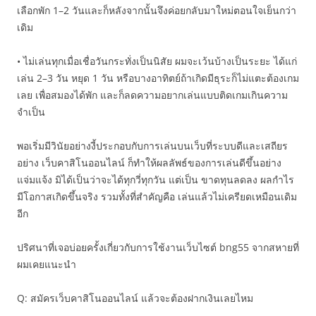
เลือกพัก 1–2 วันและก็หลังจากนั้นจึงค่อยกลับมาใหม่ตอนใจเย็นกว่า
เดิม
• ไม่เล่นทุกเมื่อเชื่อวันกระทั่งเป็นนิสัย ผมจะเว้นบ้างเป็นระยะ ได้แก่
เล่น 2–3 วัน หยุด 1 วัน หรือบางอาทิตย์ถ้าเกิดมีธุระก็ไม่แตะต้องเกม
เลย เพื่อสมองได้พัก และก็ลดความอยากเล่นแบบติดเกมเกินความ
จำเป็น
พอเริ่มมีวินัยอย่างงี้ประกอบกับการเล่นบนเว็บที่ระบบดีและเสถียร
อย่าง เว็บคาสิโนออนไลน์ ก็ทำให้ผลลัพธ์ของการเล่นดีขึ้นอย่าง
แจ่มแจ้ง มิได้เป็นว่าจะได้ทุกวี่ทุกวัน แต่เป็น ขาดทุนลดลง ผลกำไร
มีโอกาสเกิดขึ้นจริง รวมทั้งที่สำคัญคือ เล่นแล้วไม่เครียดเหมือนเดิม
อีก
ปริศนาที่เจอบ่อยครั้งเกี่ยวกับการใช้งานเว็บไซต์ bng55 จากสหายที่
ผมเคยแนะนำ
Q: สมัครเว็บคาสิโนออนไลน์ แล้วจะต้องฝากเงินเลยไหม