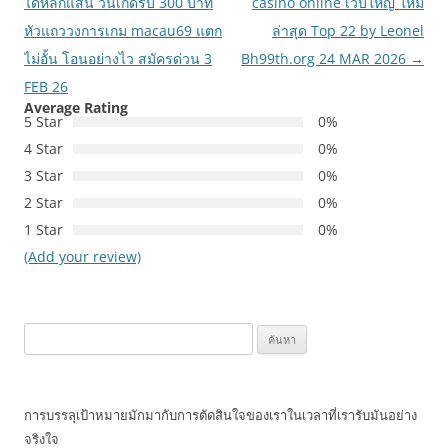
ได้หลักแสน วันเกิดรับ 300 บาท
casino online เว็บใหญ่ ใหม่
หัวแถววงการเกม macau69 แตก
ล่าสุด Top 22 by Leonel
ไม่อั้น โอนอย่างไว สมัครด่วน 3
Bh99th.org 24 MAR 2026
→
FEB 26
Average Rating
5 Star
0%
4 Star
0%
3 Star
0%
2 Star
0%
1 Star
0%
(Add your review)
ค้นหา
สำหรับ:
การบรรลุเป้าหมายมักมากับการตัดสินใจของเราในเวลาที่เรารับมันอย่าง
จริงใจ