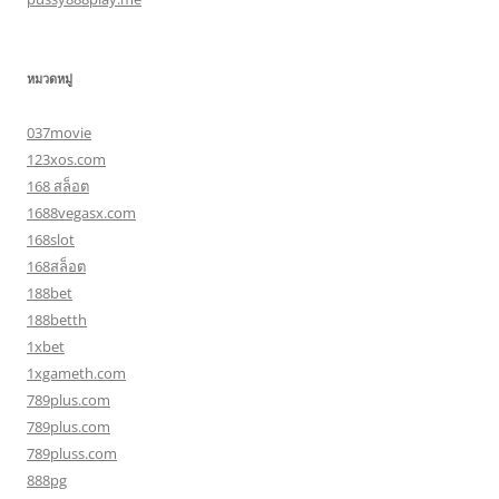
หมวดหมู่
037movie
123xos.com
168 สล็อต
1688vegasx.com
168slot
168สล็อต
188bet
188betth
1xbet
1xgameth.com
789plus.com
789plus.com
789pluss.com
888pg