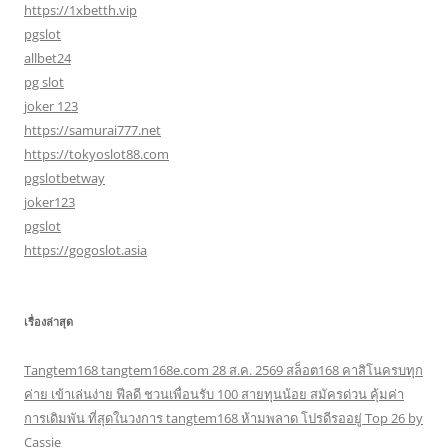
https://1xbetth.vip
pgslot
allbet24
pg slot
joker 123
https://samurai777.net
https://tokyoslot88.com
pgslotbetway
joker123
pgslot
https://gogoslot.asia
เรื่องล่าสุด
Tangtem168 tangtem168e.com 28 ส.ค. 2569 สล็อต168 คาสิโนครบทุก
ค่าย เข้าเล่นง่าย ฟีลดี ชวนเพื่อนรับ 100 สายทุนน้อย สมัครด่วน คุ้มค่า
การเดิมพัน ที่สุดในวงการ tangtem168 ห้ามพลาด โปรดีรออยู่ Top 26 by
Cassie