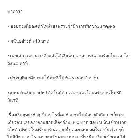
บาคาร่า
• ชอบตรงที่มองเค้าไพ่ง่าย เพราะว่ามีกราฟฟิกช่วยแสดงผล
• พนันอย่างต่ำ 10 บาท
• เคยเล่นเวลากลางดึกแล้วได้เงินพันสองจากทุนสามร้อยในเวลาไม่
ถึง 20 นาที
• สำคัญที่สุดคือ ถอนได้ทันที ไม่ต้องรอคอยข้ามวัน
ระบบเบิกเงิน juad69 อัตโนมัติ ทดลองแล้วโอนจริงด้านใน 30
วินาที
เรื่องเงินๆทองคำๆเป็นอะไรที่คนจำนวนไม่น้อยกลัวกัน เราก็แบบ
เดียวกัน เลยลองถอนยอดเล็กๆก่อน 300 บาท ผลเป็นเงินเข้าทรูวอ
เล็ททันทีข้างในครึ่งนาที ต่อจากนั้นลองถอนยอดใหญ่ขึ้นเรื่อยๆก็
ไม่มีปัญหาอะไร เคยถอนห้าพันบาทตอนเที่ยงคืน เงินก็เข้าเลย ไม่