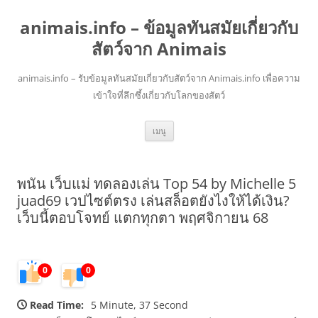
animais.info – ข้อมูลทันสมัยเกี่ยวกับ
สัตว์จาก Animais
animais.info – รับข้อมูลทันสมัยเกี่ยวกับสัตว์จาก Animais.info เพื่อความ
เข้าใจที่ลึกซึ้งเกี่ยวกับโลกของสัตว์
ข้าม
เมนู
ไป
ยัง
เนื้อหา
พนัน เว็บแม่ ทดลองเล่น Top 54 by Michelle 5
juad69 เวปไซต์ตรง เล่นสล็อตยังไงให้ได้เงิน?
เว็บนี้ตอบโจทย์ แตกทุกตา พฤศจิกายน 68
0
0
Read Time:
5 Minute, 37 Second