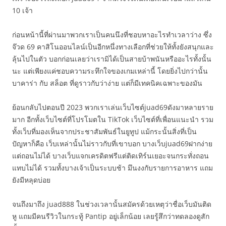
10 เจ้า
ก่อนหน้านี้ที่ผ่านมาพวกเราเป็นคนนึงที่ชอบหาอะไรทำเวลาว่าง ซึ่ง
จ๊วด 69 คาสิโนออนไลน์เป็นอีกหนึ่งทางเลือกที่ช่วยให้ทั้งยังสนุกและ
ลุ้นไปในตัว บอกก่อนเลยว่าเรามิได้เป็นสายบ้าพนันหรืออะไรทั้งนั้น
นะ แต่เพียงแค่ชอบความระทึกใจของเกมเหล่านี้ โดยยิ่งไปกว่านั้น
บาคาร่า กับ สล็อต ที่ดูราวกับว่าง่าย แต่ก็มีเทคนิคเฉพาะของมัน
ย้อนกลับไปตอนปี 2023 พวกเราเล่นเว็บไซต์juad69ดังมาหลายราย
มาก อีกทั้งเว็บไซต์ที่โปรโมตใน TikTok เว็บไซต์ที่เพื่อนแนะนำ รวม
ทั้งเว็บที่มองเห็นจากประชาสัมพันธ์ในยูทูป แม้กระนั้นสิ่งที่เป็น
ปัญหาก็คือ เว็บเหล่านั้นไม่ราวกับที่เขาบอก บางเว็บjuad69ฝากง่าย
แต่ถอนไม่ได้ บางเว็บแจกเครดิตฟรีแต่ติดเทิร์นเยอะจนกระทั่งถอน
แทบไม่ได้ รวมทั้งบางเจ้าเป็นระบบช้า มึนงงกับรายการอาหาร แถม
ยังมีหลุดบ่อย
จนถึงมาถึง juad888 ในช่วงเวลานั้นสมัครด้วยเหตุว่าชื่อเว็บมันติด
หู แถมมีคนรีวิวในกระทู้ Pantip อยู่เล็กน้อย เลยรู้สึกว่าทดลองดูสัก