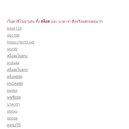
เว็บคาสิโนน่าเล่น ทั้ง
สล็อต
และ
บาคาร่า
ตึงจริงแตกบ่อยมาก
joker123
slot168
https://jin55.net
slot99
สล็อตเว็บตรง
jinda44
สล็อตเว็บตรง
สล็อต888
JINDA888
pgslot
พุซซี่888
บาคาร่า
slotxo
slotpg
ดูหนังโป๊