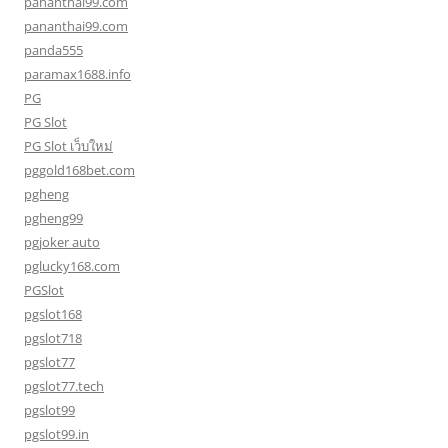
pananthai99.com
pananthai99.com
panda555
paramax1688.info
PG
PG Slot
PG Slot เว็บใหม่
pggold168bet.com
pgheng
pgheng99
pgjoker auto
pglucky168.com
PGSlot
pgslot168
pgslot718
pgslot77
pgslot77.tech
pgslot99
pgslot99.in