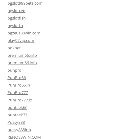
pgslot999bets.com
pgslotceo
pgslotfish
pgslotth
pgzeus88win.com
play97vip.com
pokbet
premium66.info
premium66.info
punpro
PunPro66
PunPro66.in
PunPro777
PunPro777.io
puntaek66
puntaek77
Pussy888
pussy888fun
RENO88WIN.COM