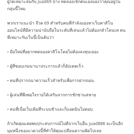
ผู้ใดเหมาะสมกับ juad69 บ้าง ทดลองเช็กตนเองมองว่าคุณอยู่ใน
กลุ่มนี้ไหม
พวกเราแนะนำ จ๊วด 69 สำหรับคนที่กำลังมองหาเว็บคาสิโน
ออนไลน์ที่มีความน่านับถือในระดับที่เล่นแล้วไม่ต้องกลัวโดนเท คน
ที่เหมาะกับเว็บนี้เป็นต้นว่า
• มือใหม่ที่อยากทดลองคาสิโนโดยไม่ต้องลงทุนเยอะ
• ผู้ที่ชอบเกมนานาประการแล้วก็อัปเดตเร็ว
• คนที่ปรารถนาความเร็วสำหรับเพื่อการฝากถอน
• ผู้เล่นที่พึงพอใจรายได้เสริมจากการชักชวนสหาย
• คนที่เบื่อเว็บเดิมที่ระบบช้าและก็แอดมินไม่ตอบ
ถ้าเกิดคุณเคยพบประสบการณ์ไม่ดีจากเว็บอื่น juad888 จะเป็นอีก
มุมหนึ่งของแวดวงนี้ที่ทำให้คุณเปลี่ยนความคิดไปเลย