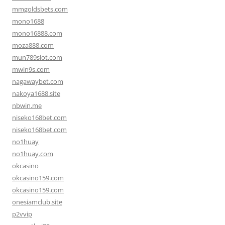
mmgoldsbets.com
mono1688
mono16888.com
moza888.com
mun789slot.com
mwin9s.com
nagawaybet.com
nakoya1688.site
nbwin.me
niseko168bet.com
niseko168bet.com
no1huay
no1huay.com
okcasino
okcasino159.com
okcasino159.com
onesiamclub.site
p2vvip