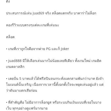
ตั้ง
ประสบการณ์เล่น juad69 จริง สล็อตแตกจริง บาคาร่าไม่ล็อก
ลองรีวิวแบบตรงๆแต่ละเกมที่เล่นนะ
สล็อต
• เกมที่เราถูกใจคือจากค่าย PG และก็ Joker
• juad888 มีให้เลือกเล่นมากไม่น้อยเลยทีเดียว ทั้งเกมใหม่ เกมฮิต
เกมคลาสสิก
• เคยปั่น 5 บาทแล้วได้ฟรีสปินจนกระทั่งแตกสามพันกว่าบาท ยังจำ
โมเมนต์นั้นเจริญ เนื่องจากเวลานี้ตั้งอกตั้งใจจะหยุดเล่นอยู่แล้ว แต่
ว่าดันมาแตกเสียก่อน
• ที่สำคัญคือ ไม่มีอาการล็อกยูส หรือระบบกินเงินแบบที่เจอในบาง
เว็บ ทุกๆอย่างดูแฟร์มากมาย