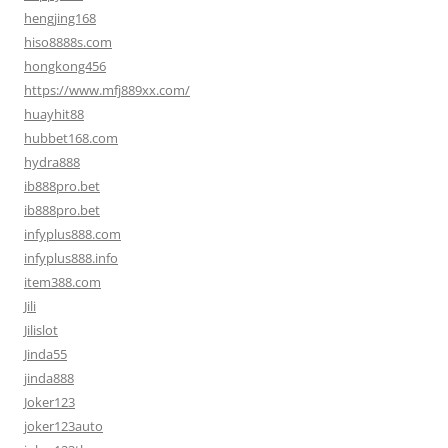
hengjing168
hiso8888s.com
hongkong456
https://www.mfj889xx.com/
huayhit88
hubbet168.com
hydra888
ib888pro.bet
ib888pro.bet
infyplus888.com
infyplus888.info
item388.com
Jili
Jilislot
Jinda55
jinda888
Joker123
joker123auto