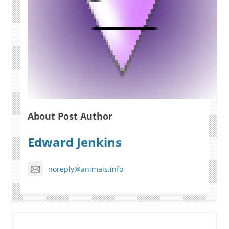
About Post Author
Edward Jenkins
noreply@animais.info