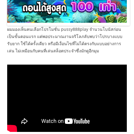
ผมมองเห็นคนเลือกโปรโมชั่น pussy888play จำนวนโบนัสก่อน
เป็นขั้นตอนแรก แต่พอประมาณงานจริโลภลับพบว่าโปรบางแบบ
รับยาก ใช้ได้ครั้งเดียว หรือมีเงื่อนไขที่ไม่ได้ตรงกับแบบอย่างการ
เล่น ไม่เหมือนกับคนที่เล่นสล็อตประจำซึ่งมักดูอีกมุม