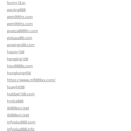
funny18.in
gaojing888
gem99ths.com
gem99ths.com
goatza888fin.com
gobaza88.com
gowingo88.com
happy168
hengjing168
hiso8888s.com
hongkong456
https://www.mfj889xx.com/
huayhit88
hubbet168.com
hydra888
ib888pro.bet
ib888pro.bet
infyplus888.com
infyplus888.info