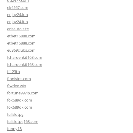
du2477.com
ek4567.com
enjoy24.fun
enjoy24.fun
erisauto.site
etbet16888.com
etbet16888.com
eu369clubs.com
fcharoenkit168.com
fcharoenkit168.com
ff123th
finnivips.com
fiwdee.win
fortune99vip.com
fox689ok.com
fox689ok.com
fullslotpg
fullslotpg168.com
funny18