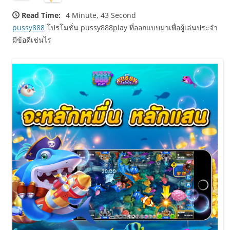
Read Time:
4 Minute, 43 Second
pussy888
โปรโมชั่น pussy888play ที่ออกแบบมาเพื่อผู้เล่นประจำ
มีข้อดีเช่นไร