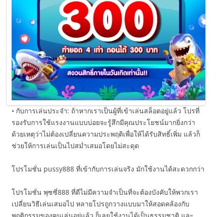
• กับการเล่นประจำ: ถ้าหากเราเป็นผู้ที่เข้าเล่นสล็อตอยู่แล้ว โปรที่
รองรับการใช้แรงงานแบบบ่อยจะรู้สึกมีคุณประโยชน์มากยิ่งกว่า
ด้วยเหตุว่าไม่ต้องเปลี่ยนความประพฤติเพื่อให้ได้รับสิทธิ์เพิ่ม แล้วก็
ช่วยให้การเล่นเป็นไปสม่ำเสมอโดยไม่สะดุด
โปรโมชั่น pussy888 ที่เข้ากับการเล่นจริง มักใช้งานได้สะดวกกว่า
โปรโมชั่น พุซซี่888 ที่ดีไม่มีความจำเป็นที่จะต้องบังคับให้พวกเรา
เปลี่ยนวิธีเล่นเสมอไป หลายโปรถูกวางแบบมาให้สอดคล้องกับ
พฤติกรรมของคนเล่นอยู่แล้ว ก็เลยใช้งานได้เป็นธรรมชาติ และ