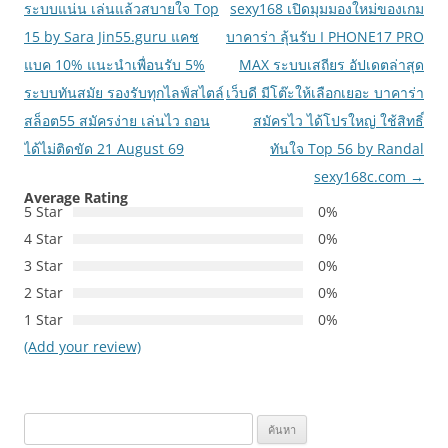
นำทาง
ระบบแน่น เล่นแล้วสบายใจ Top
sexy168 เปิดมุมมองใหม่ของเกม
เรื่อง
15 by Sara Jin55.guru แคช
บาคาร่า ลุ้นรับ I PHONE17 PRO
แบค 10% แนะนำเพื่อนรับ 5%
MAX ระบบเสถียร อัปเดตล่าสุด
ระบบทันสมัย รองรับทุกไลฟ์สไตล์
เว็บดี มีโต๊ะให้เลือกเยอะ บาคาร่า
สล็อต55 สมัครง่าย เล่นไว ถอน
สมัครไว ได้โปรใหญ่ ใช้สิทธิ์
ได้ไม่ติดขัด 21 August 69
ทันใจ Top 56 by Randal
sexy168c.com
→
Average Rating
5 Star
0%
4 Star
0%
3 Star
0%
2 Star
0%
1 Star
0%
(Add your review)
ค้นหา
สำหรับ: