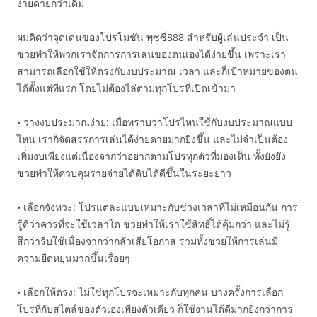
ง่ายดายกว่าเดิม
ผมคิดว่าจุดเด่นของโปรโมชัน พุซซี่888 สำหรับผู้เล่นประจำ เป็น
ช่วยทำให้พวกเราจัดการการเล่นของตนเองได้ง่ายขึ้น เพราะเรา
สามารถเลือกใช้ให้ตรงกับงบประมาณ เวลา และก็เป้าหมายของตน
ได้ตั้งแต่ทีแรก โดยไม่ต้องไล่ตามทุกโปรที่เปิดเข้ามา
• วางงบประมาณง่าย: เมื่อทราบว่าโปรไหนใช้กับงบประมาณแบบ
ไหน เราก็จัดสรรการเล่นได้ง่ายดายมากยิ่งขึ้น และไม่จำเป็นต้อง
เพิ่มงบเพียงแต่เนื่องจากว่าอยากตามโปรทุกตัวที่มองเห็น ทั้งยังยัง
ช่วยทำให้ควบคุมรายจ่ายได้ดิบได้ดีขึ้นในระยะยาว
• เลือกจังหวะ: โปรแต่ละแบบเหมาะกับช่วงเวลาที่ไม่เหมือนกัน การ
รู้ดีว่าควรที่จะใช้เวลาใด ช่วยทำให้เราใช้สิทธิ์ได้คุ้มกว่า และไม่รู้
สึกว่ารีบใช้เนื่องจากว่ากลัวเสียโอกาส รวมทั้งช่วยให้การเล่นมี
ความยืดหยุ่นมากขึ้นเรื่อยๆ
• เลือกให้ตรง: ไม่ใช่ทุกโปรจะเหมาะกับทุกคน บางครั้งการเลือก
โปรที่กับสไตล์ของตัวเองเพียงตัวเดียว ก็ใช้งานได้ดีมากยิ่งกว่าการ