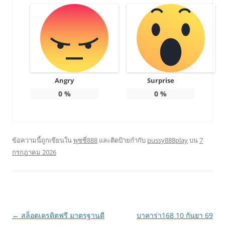
Angry
Surprise
0
%
0
%
ข้อความนี้ถูกเขียนใน
พุซซี่888
และติดป้ายกำกับ
pussy888play
บน
7
กรกฎาคม 2026
เมนู
←
สล็อตเครดิตฟรี มาตรฐานดี
บาคาร่า168 10 กันยา 69