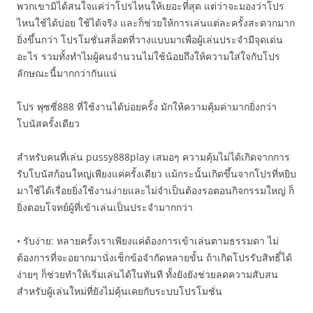
พวกเขามิได้สนใจแค่ว่าโปรไหนให้เยอะที่สุด แต่ว่าจะมองว่าโปร
ไหนใช้ได้บ่อย ใช้ได้จริง และก็ช่วยให้การเล่นแต่ละครั้งสะดวกมาก
ยิ่งขึ้นกว่า โปรโมชั่นสล็อตที่วางแบบมาเพื่อผู้เล่นประจำมีจุดเด่น
อะไร รวมทั้งทำไมผู้คนจำนวนไม่ใช้น้อยถึงให้ความใส่ใจกับโปร
ลักษณะนี้มากกว่ากันแน่
โปร พุซซี่888 ที่ใช้งานได้บ่อยครั้ง มักให้ความคุ้มค่ามากยิ่งกว่า
โบนัสครั้งเดียว
สำหรับคนที่เล่น pussy888play เสมอๆ ความคุ้มไม่ได้เกิดจากการ
รับโบนัสก้อนใหญ่เพียงแค่ครั้งเดียว แม้กระนั้นเกิดขึ้นจากโปรที่หยิบ
มาใช้ได้เรื่อยยิ่งใช้งานง่ายและไม่จำเป็นต้องรอตอนกิจกรรมใหญ่ ก็
ยิ่งตอบโจทย์ผู้ที่เข้าเล่นเป็นประจำมากกว่า
• รับง่าย: หลายครั้งเราเพียงแค่ต้องการเข้าเล่นตามธรรมดา ไม่
ต้องการที่จะอยากมานั่งเช็กข้อจำกัดหลายขั้น ถ้าเกิดโปรรับสิทธิ์ได้
ง่ายๆ ก็ช่วยทำให้เริ่มเล่นได้ในทันที ทั้งยังยังช่วยลดความสับสน
สำหรับผู้เล่นใหม่ที่ยังไม่คุ้นเคยกับระบบโปรโมชั่น