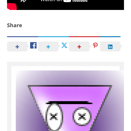
Share