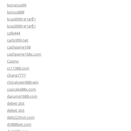
bonanza99
bonus888
brazil999 ทางเข้า
brazil999 ทางเข้า
cafe444
carlo999.net
cashgame168
cashgame168x.com
Casino
cc11388.com
chang7777
chinatown888.win
cupcake88x.com
daruma1688.com
debet slot
debet slot
dgb222hot.com
dr888bet.com