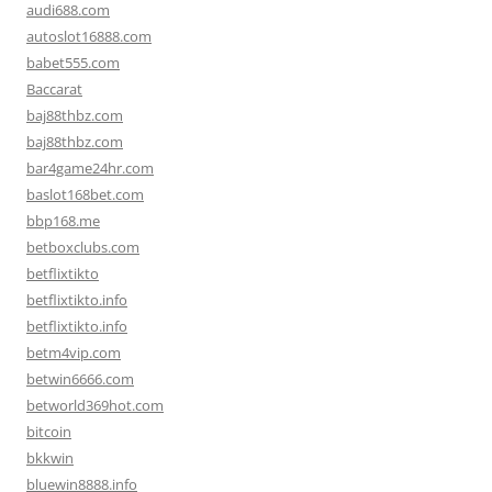
audi688.com
autoslot16888.com
babet555.com
Baccarat
baj88thbz.com
baj88thbz.com
bar4game24hr.com
baslot168bet.com
bbp168.me
betboxclubs.com
betflixtikto
betflixtikto.info
betflixtikto.info
betm4vip.com
betwin6666.com
betworld369hot.com
bitcoin
bkkwin
bluewin8888.info