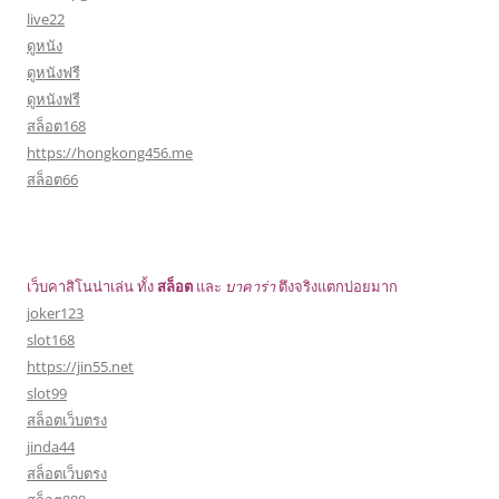
live22
ดูหนัง
ดูหนังฟรี
ดูหนังฟรี
สล็อต168
https://hongkong456.me
สล็อต66
เว็บคาสิโนน่าเล่น ทั้ง
สล็อต
และ
บาคาร่า
ตึงจริงแตกบ่อยมาก
joker123
slot168
https://jin55.net
slot99
สล็อตเว็บตรง
jinda44
สล็อตเว็บตรง