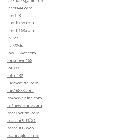
lalikabetsgame.com
lcbet444.com
lion123
lionth168.com
lionth168.com
live22
live22slot
lnw365bet.com
lockdown168
lot888
lotto432
luckycat789.com
luis16888.com
m4newonline.com
m4newonline.com
mac1bet789.com
macau69 สมัคร
macau888.win
marinapluss.com