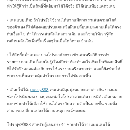
ทำให้รู้สึกว่าเป็นสิทธิ์ที่หยิบมาใช้ได้จริง มิได้เป็นเพียงแค่ตัวเลข
• เล่นแบบเดิม: ถ้าโปรยังใช้งานได้หากแม้พวกเราเล่นตามสไตล์
ของตัวเอง ก็ไม่ต้องคอยปรับแผนหรือฝืนเปลี่ยนแปลงเกมเพื่อให้ตรง
กับเงื่อนไข ทำให้การเล่นลื่นไหลกว่าเดิม และก็ช่วยให้เรารู้สึก
เพลิดเพลินใจเพิ่มขึ้นเรื่อยๆในเมื่อใดก็ตามเข้าเล่น
• ได้สิทธิ์สม่ำเสมอ: บางโปรอาศัยการเข้าเล่นหรือวิธีการทำ
รายการตามเดิม ก็เลยไม่รู้เรื่องสึกว่าต้องทำอะไรเพิ่มเป็นพิเศษ สิทธิ์
ที่ได้รับจึงสอดคล้องกับการใช้แรงงานจริงมากกว่า และก็ยังช่วยให้
พวกเราเห็นความคุ้มค่าในระยะยาวได้ชัดเจนขึ้น
• เลือกใช้ได้:
pussy888
คนเล่นมีจุดมุ่งหมายแตกต่างกัน บางคน
ชอบโปรคืนยอด บางบุคคลพอใจโปรสะสมแต้ม การมีตัวเลือกหลาย
แบบช่วยทำให้เลือกใช้งานได้ตรงกับความจำเป็นมากขึ้น รวมทั้ง
สามารถเปลี่ยนแปลงได้ตามเหตุการณ์ของตน
โปร พุซซี่888 สำหรับผู้เล่นประจำ ช่วยทำให้วางแผนเล่นได้