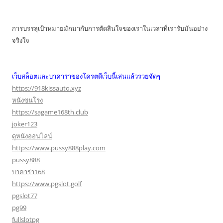
การบรรลุเป้าหมายมักมากับการตัดสินใจของเราในเวลาที่เรารับมันอย่าง
จริงใจ
เว็บสล็อตและบาคาร่าของโครตดีเว็บนี้เล่นแล้วรวยจัดๆ
https://918kissauto.xyz
หนังชนโรง
https://sagame168th.club
joker123
ดูหนังออนไลน์
https://www.pussy888play.com
pussy888
บาคาร่า168
https://www.pgslot.golf
pgslot77
pg99
fullslotpg