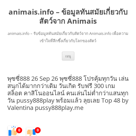
animais.info – ข้อมูลทันสมัยเกี่ยวกับ
สัตว์จาก Animais
animais.info – รับข้อมูลทันสมัยเกี่ยวกับสัตว์จาก Animais.info เพื่อความ
เข้าใจที่ลึกซึ้งเกี่ยวกับโลกของสัตว์
ข้าม
เมนู
ไป
ยัง
เนื้อหา
พุซซี่888 26 Sep 26 พุซซี่888 โปรคุ้มทุกวัน เล่น
สนุกได้มากกว่าเดิม วันเกิด รับฟรี 300 เกม
สล็อต คาสิโนออนไลน์ คนเล่นไม่ต่ำกว่าแสนทุก
วัน pussy888play พร้อมแล้ว ลุยเลย Top 48 by
Valentina pussy888play.me
0
0