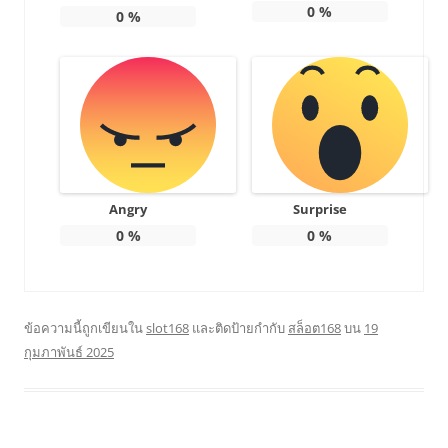
0
%
0
%
Angry
Surprise
0
%
0
%
ข้อความนี้ถูกเขียนใน
slot168
และติดป้ายกำกับ
สล็อต168
บน
19
กุมภาพันธ์ 2025