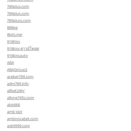
789plus.com
789plus.com
789pluss.com
888pg
8lots.me
918Kiss
918kiss ดาวน์โหลด
918kissauto
ABA
ABAGroup2
acebet789.com
adm789.info
allbet24hr
allone745s.com
alot666
amb slot
ambnovabet.com
asb9999.com