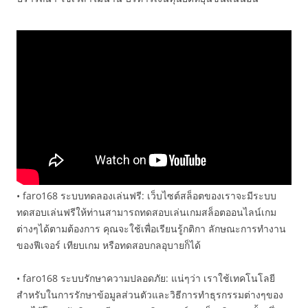
• faro168 ระบบทดลองเล่นฟรี: เว็บไซต์สล็อตของเราจะมีระบบ
ทดสอบเล่นฟรีให้ท่านสามารถทดสอบเล่นเกมสล็อตออนไลน์เกม
ต่างๆได้ตามต้องการ คุณจะใช้เพื่อเรียนรู้กติกา ลักษณะการทำงาน
ของฟีเจอร์ เทียบเกม หรือทดสอบกลอุบายก็ได้
• faro168 ระบบรักษาความปลอดภัย: แน่ๆว่า เราใช้เทคโนโลยี
สำหรับในการรักษาข้อมูลส่วนตัวและวิธีการทำธุรกรรมต่างๆของ