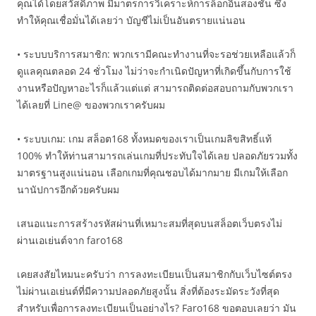
คุณได้โดยสวัสดิภาพ มีมาตรการวิเคราะห์การล็อกอินสองชั้น ซึ่ง
ทำให้คุณเชื่อมั่นได้เลยว่า บัญชีไม่เป็นอันตรายแน่นอน
• ระบบบริการสมาชิก: พวกเรามีคณะทำงานที่จะรอช่วยเหลือแล้วก็
ดูแลคุณตลอด 24 ชั่วโมง ไม่ว่าจะกำเนิดปัญหาที่เกิดขึ้นกับการใช้
งานหรือปัญหาอะไรก็แล้วแต่แต่ สามารถติดต่อสอบถามกับพวกเรา
ได้เลยที่ Line@ ของพวกเราครับผม
• ระบบเกม: เกม สล็อต168 ทั้งหมดของเราเป็นเกมลิขสิทธิ์แท้
100% ทำให้ท่านสามารถเล่นเกมที่ประทับใจได้เลย ปลอดภัยรวมทั้ง
มาตรฐานสูงแน่นอน เลือกเกมที่คุณชอบได้มากมาย มีเกมให้เลือก
นานัปการอีกด้วยครับผม
เสนอแนะการสร้างรหัสผ่านที่เหมาะสมที่สุดบนสล็อตเว็บตรงไม่
ผ่านเอเย่นต์จาก faro168
เคยสงสัยไหมนะครับว่า การลงทะเบียนเป็นสมาชิกกับเว็บไซต์ตรง
ไม่ผ่านเอเย่นต์ที่มีความปลอดภัยสูงนั้น สิ่งที่ต้องระมัดระวังที่สุด
สำหรับเพื่อการลงทะเบียนเป็นอย่างไร? Faro168 ขอตอบเลยว่า มัน