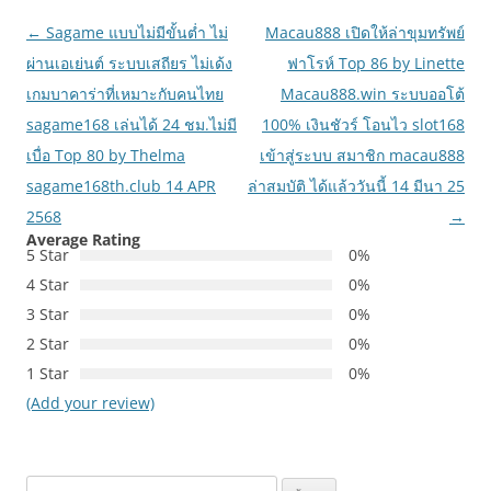
เมนู
←
Sagame แบบไม่มีขั้นต่ำ ไม่
Macau888 เปิดให้ล่าขุมทรัพย์
นำทาง
ผ่านเอเย่นต์ ระบบเสถียร ไม่เด้ง
ฟาโรห์ Top 86 by Linette
เรื่อง
เกมบาคาร่าที่เหมาะกับคนไทย
Macau888.win ระบบออโต้
sagame168 เล่นได้ 24 ชม.ไม่มี
100% เงินชัวร์ โอนไว slot168
เบื่อ Top 80 by Thelma
เข้าสู่ระบบ สมาชิก macau888
sagame168th.club 14 APR
ล่าสมบัติ ได้แล้ววันนี้ 14 มีนา 25
2568
→
Average Rating
5 Star
0%
4 Star
0%
3 Star
0%
2 Star
0%
1 Star
0%
(Add your review)
ค้นหา