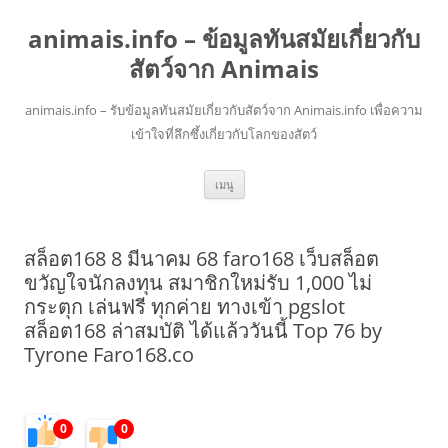
animais.info – ข้อมูลทันสมัยเกี่ยวกับ
สัตว์จาก Animais
animais.info – รับข้อมูลทันสมัยเกี่ยวกับสัตว์จาก Animais.info เพื่อความ
เข้าใจที่ลึกซึ้งเกี่ยวกับโลกของสัตว์
ข้าม
เมนู
ไป
ยัง
เนื้อหา
สล็อต168 8 มีนาคม 68 faro168 เว็บสล็อต
ขวัญใจนักลงทุน สมาชิกใหม่รับ 1,000 ไม่
กระตุก เล่นฟรี ทุกค่าย ทางเข้า pgslot
สล็อต168 ล่าสมบัติ ได้แล้ววันนี้ Top 76 by
Tyrone Faro168.co
0
0