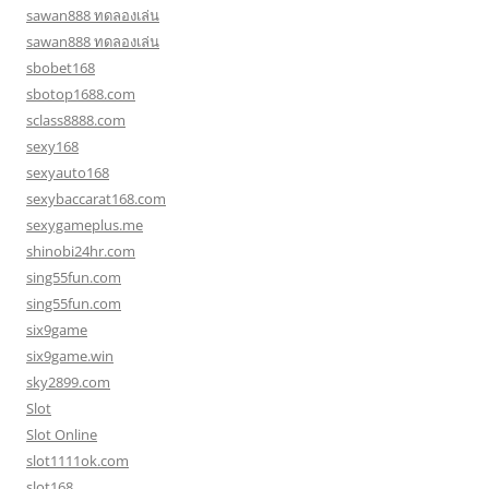
sawan888 ทดลองเล่น
sawan888 ทดลองเล่น
sbobet168
sbotop1688.com
sclass8888.com
sexy168
sexyauto168
sexybaccarat168.com
sexygameplus.me
shinobi24hr.com
sing55fun.com
sing55fun.com
six9game
six9game.win
sky2899.com
Slot
Slot Online
slot1111ok.com
slot168