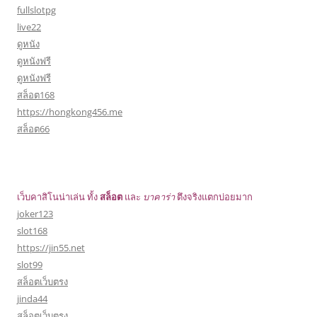
fullslotpg
live22
ดูหนัง
ดูหนังฟรี
ดูหนังฟรี
สล็อต168
https://hongkong456.me
สล็อต66
เว็บคาสิโนน่าเล่น ทั้ง
สล็อต
และ
บาคาร่า
ตึงจริงแตกบ่อยมาก
joker123
slot168
https://jin55.net
slot99
สล็อตเว็บตรง
jinda44
สล็อตเว็บตรง