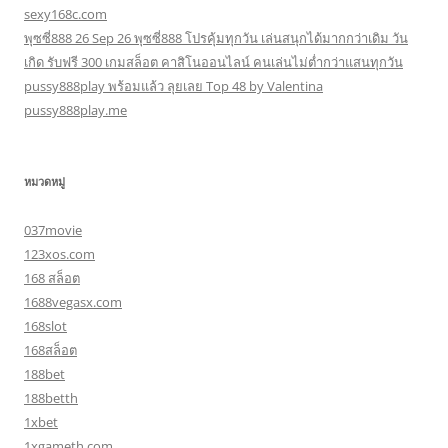
sexy168c.com
พุซซี่888 26 Sep 26 พุซซี่888 โปรคุ้มทุกวัน เล่นสนุกได้มากกว่าเดิม วัน
เกิด รับฟรี 300 เกมสล็อต คาสิโนออนไลน์ คนเล่นไม่ต่ำกว่าแสนทุกวัน
pussy888play พร้อมแล้ว ลุยเลย Top 48 by Valentina
pussy888play.me
หมวดหมู่
037movie
123xos.com
168 สล็อต
1688vegasx.com
168slot
168สล็อต
188bet
188betth
1xbet
1xgameth.com