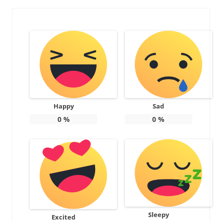
Happy
Sad
0
%
0
%
Sleepy
Excited