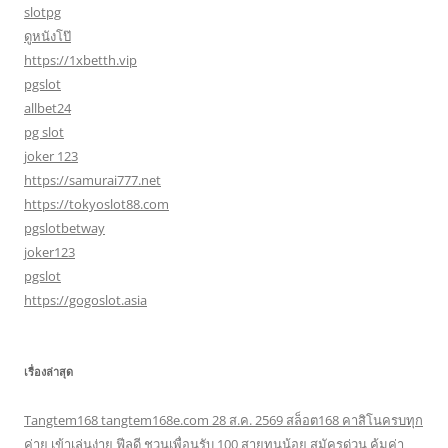
slotpg
ดูหนังโป๊
https://1xbetth.vip
pgslot
allbet24
pg slot
joker 123
https://samurai777.net
https://tokyoslot88.com
pgslotbetway
joker123
pgslot
https://gogoslot.asia
เรื่องล่าสุด
Tangtem168 tangtem168e.com 28 ส.ค. 2569 สล็อต168 คาสิโนครบทุก
ค่าย เข้าเล่นง่าย ฟีลดี ชวนเพื่อนรับ 100 สายทุนน้อย สมัครด่วน คุ้มค่า