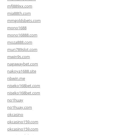
mfj889xx.com
mia88th.com
mmgoldsbets.com
mono1688
mono16888.com
moza888.com
mun789slot.com
mwin9s.com
nagawaybet.com
nakoya1688.site
nbwin.me
niseko168bet.com
niseko168bet.com
no1huay
no1huay.com
okcasino
okcasino159.com
okcasino159.com