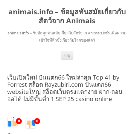
animais.info – ข้อมูลทันสมัยเกี่ยวกับ
สัตว์จาก Animais
animais.info – รับข้อมูลทันสมัยเกี่ยวกับสัตว์จาก Animais.info เพื่อความ
เข้าใจที่ลึกซึ้งเกี่ยวกับโลกของสัตว์
ข้าม
เมนู
ไป
ยัง
เนื้อหา
เว็บเปิดใหม่ ปั่นแตก66 ใหม่ล่าสุด Top 41 by
Forrest สล็อต Rayzubiri.com ปั่นแตก66
websiteใหญ่ สล็อตเว็บตรงแตกง่าย ฝาก-ถอน
ออโต้ ไม่มีขั้นต่ำ 1 SEP 25 casino online
0
0