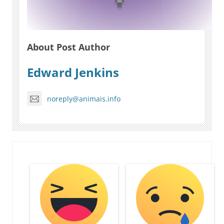
About Post Author
Edward Jenkins
noreply@animais.info