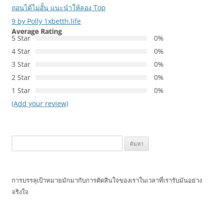
ถอนได้ไม่อั้น แนะนำให้ลอง Top
9 by Polly 1xbetth.life
Average Rating
5 Star
0%
4 Star
0%
3 Star
0%
2 Star
0%
1 Star
0%
(Add your review)
ค้นหา
สำหรับ:
การบรรลุเป้าหมายมักมากับการตัดสินใจของเราในเวลาที่เรารับมันอย่าง
จริงใจ