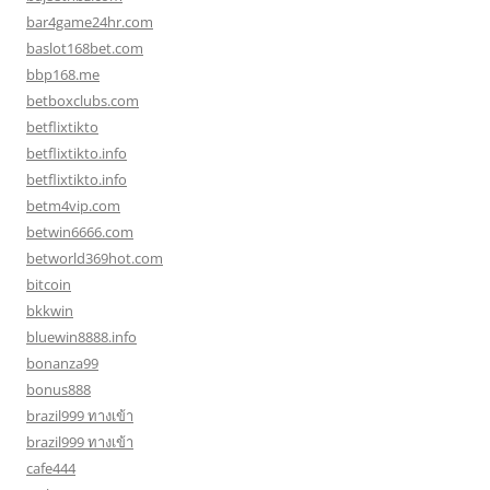
bar4game24hr.com
baslot168bet.com
bbp168.me
betboxclubs.com
betflixtikto
betflixtikto.info
betflixtikto.info
betm4vip.com
betwin6666.com
betworld369hot.com
bitcoin
bkkwin
bluewin8888.info
bonanza99
bonus888
brazil999 ทางเข้า
brazil999 ทางเข้า
cafe444