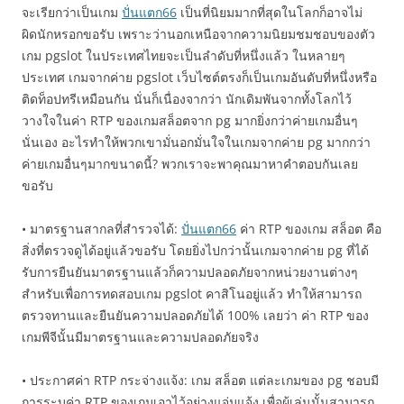
จะเรียกว่าเป็นเกม
ปั่นแตก66
เป็นที่นิยมมากที่สุดในโลกก็อาจไม่
ผิดนักหรอกขอรับ เพราะว่านอกเหนือจากความนิยมชมชอบของตัว
เกม pgslot ในประเทศไทยจะเป็นลำดับที่หนึ่งแล้ว ในหลายๆ
ประเทศ เกมจากค่าย pgslot เว็บไซต์ตรงก็เป็นเกมอันดับที่หนึ่งหรือ
ติดท็อปทรีเหมือนกัน นั่นก็เนื่องจากว่า นักเดิมพันจากทั้งโลกไว้
วางใจในค่า RTP ของเกมสล็อตจาก pg มากยิ่งกว่าค่ายเกมอื่นๆ
นั่นเอง อะไรทำให้พวกเขามั่นอกมั่นใจในเกมจากค่าย pg มากกว่า
ค่ายเกมอื่นๆมากขนาดนี้? พวกเราจะพาคุณมาหาคำตอบกันเลย
ขอรับ
• มาตรฐานสากลที่สำรวจได้:
ปั่นแตก66
ค่า RTP ของเกม สล็อต คือ
สิ่งที่ตรวจดูได้อยู่แล้วขอรับ โดยยิ่งไปกว่านั้นเกมจากค่าย pg ที่ได้
รับการยืนยันมาตรฐานแล้วก็ความปลอดภัยจากหน่วยงานต่างๆ
สำหรับเพื่อการทดสอบเกม pgslot คาสิโนอยู่แล้ว ทำให้สามารถ
ตรวจทานและยืนยันความปลอดภัยได้ 100% เลยว่า ค่า RTP ของ
เกมพีจีนั้นมีมาตรฐานและความปลอดภัยจริง
• ประกาศค่า RTP กระจ่างแจ้ง: เกม สล็อต แต่ละเกมของ pg ชอบมี
การระบุค่า RTP ของเกมเอาไว้อย่างแจ่มแจ้ง เพื่อผู้เล่นนั้นสามารถ