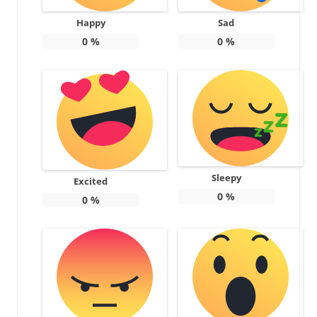
Happy
Sad
0
%
0
%
Sleepy
Excited
0
%
0
%