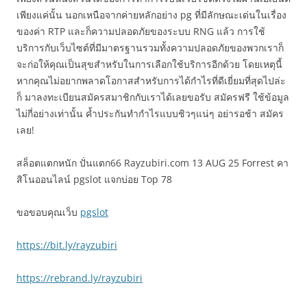
เพียงแค่นั้น นอกเหนือจากค่ายหลักอย่าง pg ที่มีลักษณะเด่นในเรื่อง
ของค่า RTP และก็ความปลอดภัยของระบบ RNG แล้ว การใช้
บริการกับเว็บไซต์ที่มีมาตรฐานรวมทั้งความปลอดภัยของพวกเราก็
จะก่อให้คุณเป็นสุขสำหรับในการเลือกใช้บริการอีกด้วย โดยเหตุนี้
หากคุณไม่อยากพลาดโอกาสสำหรับการได้กำไรที่ดีเยี่ยมที่สุดไปล่ะ
ก็ มาลงทะเบียนสมัครสมาชิกกับเราได้เลยขอรับ สมัครฟรี ใช้ข้อมูล
ไม่กี่อย่างเท่านั้น ค้ำประกันทำกำไรแบบชิวๆแน่ๆ อย่ารอช้า สมัคร
เลย!
สล็อตแตกหนัก ปั่นแตก66 Rayzubiri.com 13 AUG 25 Forrest คา
สิโนออนไลน์ pgslot แจกบ่อย Top 78
ขอขอบคุณเว็บ
pgslot
https://bit.ly/rayzubiri
https://rebrand.ly/rayzubiri