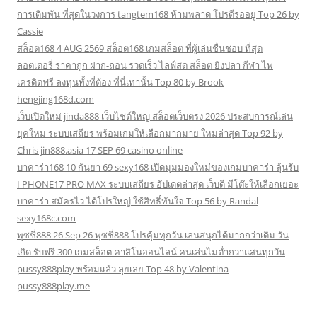
การเดิมพัน ที่สุดในวงการ tangtem168 ห้ามพลาด โปรดีรออยู่ Top 26 by
Cassie
สล็อต168 4 AUG 2569 สล็อต168 เกมสล็อต ที่ผู้เล่นชื่นชอบ ที่สุด
ลอตเตอรี่ ราคาถูก ฝาก-ถอน รวดเร็ว ไลฟ์สด สล็อต ยิงปลา กีฬา ไพ่
เครดิตฟรี ลงทุนทั้งที่ต้อง ที่นี่เท่านั้น Top 80 by Brook
hengjing168d.com
เว็บเปิดใหม่ jinda888 เว็บไซต์ใหญ่ สล็อตเว็บตรง 2026 ประสบการณ์เล่น
ยุคใหม่ ระบบเสถียร พร้อมเกมให้เลือกมากมาย ใหม่ล่าสุด Top 92 by
Chris jin888.asia 17 SEP 69 casino online
บาคาร่า168 10 กันยา 69 sexy168 เปิดมุมมองใหม่ของเกมบาคาร่า ลุ้นรับ
I PHONE17 PRO MAX ระบบเสถียร อัปเดตล่าสุด เว็บดี มีโต๊ะให้เลือกเยอะ
บาคาร่า สมัครไว ได้โปรใหญ่ ใช้สิทธิ์ทันใจ Top 56 by Randal
sexy168c.com
พุซซี่888 26 Sep 26 พุซซี่888 โปรคุ้มทุกวัน เล่นสนุกได้มากกว่าเดิม วัน
เกิด รับฟรี 300 เกมสล็อต คาสิโนออนไลน์ คนเล่นไม่ต่ำกว่าแสนทุกวัน
pussy888play พร้อมแล้ว ลุยเลย Top 48 by Valentina
pussy888play.me