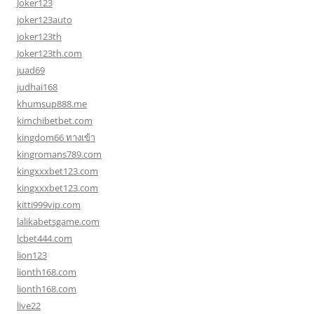
Joker123
joker123auto
joker123th
Joker123th.com
juad69
judhai168
khumsup888.me
kimchibetbet.com
kingdom66 ทางเข้า
kingromans789.com
kingxxxbet123.com
kingxxxbet123.com
kitti999vip.com
lalikabetsgame.com
lcbet444.com
lion123
lionth168.com
lionth168.com
live22