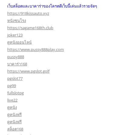
เว็บสล็อตและบาคาร่าของโครตดีเว็บนี้เล่นแล้วรวยจัดๆ
https://918kissauto.xyz
หนังชนโรง
https://sagame168th.club
joker123
ดูหนังออนไลน์
https://www.pussy888play.com
pussy888
บาคาร่า168
https://www.pgslot.golf
pgslot77
pg99
fullslotpg
live22
ดูหนัง
ดูหนังฟรี
ดูหนังฟรี
สล็อต168