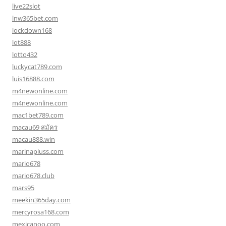
live22slot
lnw365bet.com
lockdown168
lot888
lotto432
luckycat789.com
luis16888.com
m4newonline.com
m4newonline.com
mac1bet789.com
macau69 สมัคร
macau888.win
marinapluss.com
mario678
mario678.club
mars95
meekin365day.com
mercyrosa168.com
mexicanoo.com