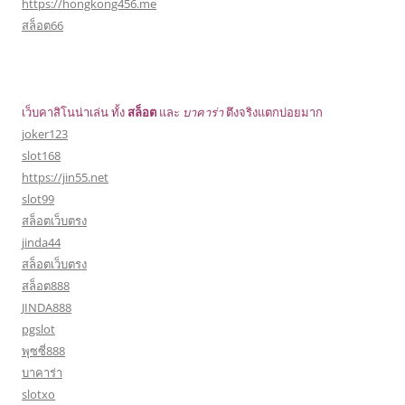
https://hongkong456.me
สล็อต66
เว็บคาสิโนน่าเล่น ทั้ง
สล็อต
และ
บาคาร่า
ตึงจริงแตกบ่อยมาก
joker123
slot168
https://jin55.net
slot99
สล็อตเว็บตรง
jinda44
สล็อตเว็บตรง
สล็อต888
JINDA888
pgslot
พุซซี่888
บาคาร่า
slotxo