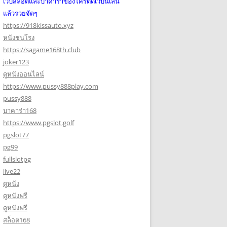
เว็บสล็อตและบาคาร่าของโครตดีเว็บนี้เล่น
แล้วรวยจัดๆ
https://918kissauto.xyz
หนังชนโรง
https://sagame168th.club
joker123
ดูหนังออนไลน์
https://www.pussy888play.com
pussy888
บาคาร่า168
https://www.pgslot.golf
pgslot77
pg99
fullslotpg
live22
ดูหนัง
ดูหนังฟรี
ดูหนังฟรี
สล็อต168