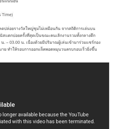
งขึ้นแน่นอน
s Time)
ปล่อยรางวัลใหญ่ชุมไม่เหมือนกัน จากสถิติการเล่นบน
นัสแตกบ่อยครั้งที่สุดเป็นขณะคนเลิกงานรวมทั้งกลางดึก
น. – 03.00 น. เนื่องด้วยมีปริมาณผู้เล่นเข้ามาร่วมแชร์กอง
าย ทำให้รอบการออกแจ็คพอตหมุนวนครบรอบเร็วยิ่งขึ้น