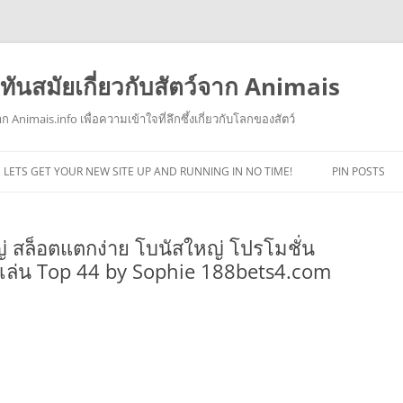
ทันสมัยเกี่ยวกับสัตว์จาก Animais
าก Animais.info เพื่อความเข้าใจที่ลึกซึ้งเกี่ยวกับโลกของสัตว์
ข้าม
ไป
LETS GET YOUR NEW SITE UP AND RUNNING IN NO TIME!
PIN POSTS
ยัง
เนื้อหา
ญ่ สล็อตแตกง่าย โบนัสใหญ่ โปรโมชั่น
งเล่น Top 44 by Sophie 188bets4.com