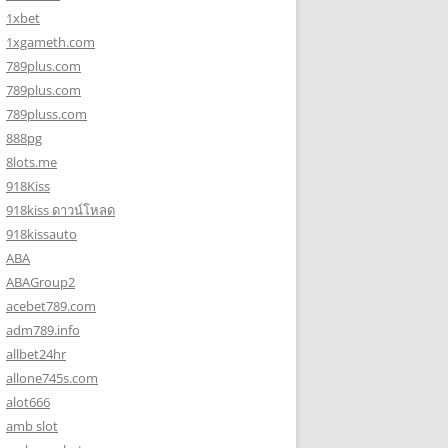
1xbet
1xgameth.com
789plus.com
789plus.com
789pluss.com
888pg
8lots.me
918Kiss
918kiss ดาวน์โหลด
918kissauto
ABA
ABAGroup2
acebet789.com
adm789.info
allbet24hr
allone745s.com
alot666
amb slot