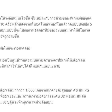
้วงล้อหมุนเร็วขึ้น ซึ่งเหมาะกับการข้ามขณะที่เกมเงียบๆแต่
 10 ครั้ง แล้วหลังจากนั้นปิดโหมดเทอร์โบแล้วกดแบบปกติอีก 5
ารหมุนแบบนี้จะไปก่อกวนอัลกอริทึมของระบบสุ่ม ทำให้มีโอกาส
ี่ถูกง่ายขึ้น
่มือใหม่จะต้องทดลอง
th ยังเป็นศูนย์รวมความบันเทิงครบวงจรที่มีเกมให้เลือกเล่น
ละก็ทำกำไรได้ดิบได้ดีไม่แพ้กันเลยนะครับ
้เลือกเล่นมากกว่า 1,000 เกมจากทุกค่ายดังสุดยอด ดังเช่น PG
ทั้งอีกเยอะแยะ กราฟิกงามอลังการระดับ 3D แอนิเมชันลื่น
น เชิญลุ้นระทึกทุกวินาทีที่วงล้อหมุน