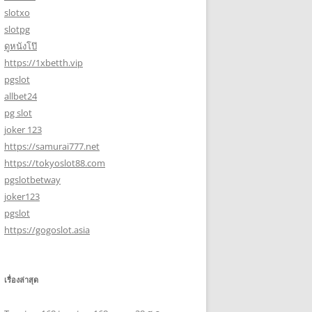
slotxo
slotpg
ดูหนังโป๊
https://1xbetth.vip
pgslot
allbet24
pg slot
joker 123
https://samurai777.net
https://tokyoslot88.com
pgslotbetway
joker123
pgslot
https://gogoslot.asia
เรื่องล่าสุด