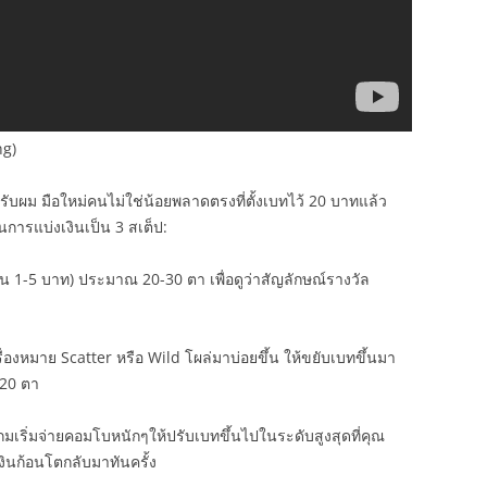
ng)
ับผม มือใหม่คนไม่ใช่น้อยพลาดตรงที่ตั้งเบทไว้ 20 บาทแล้ว
็นการแบ่งเงินเป็น 3 สเต็ป:
 (เช่น 1-5 บาท) ประมาณ 20-30 ตา เพื่อดูว่าสัญลักษณ์รางวัล
นเครื่องหมาย Scatter หรือ Wild โผล่มาบ่อยขึ้น ให้ขยับเบทขึ้นมา
 20 ตา
ว่าเกมเริ่มจ่ายคอมโบหนักๆให้ปรับเบทขึ้นไปในระดับสูงสุดที่คุณ
เงินก้อนโตกลับมาทันครั้ง