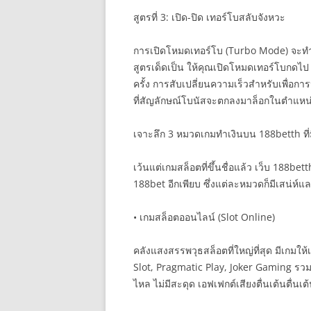
สูตรที่ 3: เปิด-ปิด เทอร์โบสลับจังหวะ
การเปิดโหมดเทอร์โบ (Turbo Mode) จะทำให
สูตรเด็ดเป็น ให้คุณเปิดโหมดเทอร์โบกดไป
ครั้ง การสับเปลี่ยนความเร็วสำหรับเพื่อก
ที่สัญลักษณ์โบนัสจะตกลงมาล็อกในตำแหน่งท
เจาะลึก 3 หมวดเกมทำเงินบน 188betth ที
เว้นแต่เกมสล็อตที่ขึ้นชื่อแล้ว เว็บ 188bet
188bet อีกเพียบ ซึ่งแต่ละหมวดก็มีเสน่ห์แ
• เกมสล็อตออนไลน์ (Slot Online)
คลังแสงสรรพวุธสล็อตที่ใหญ่ที่สุด มีเกมให
Slot, Pragmatic Play, Joker Gaming รวม
ไหล ไม่มีสะดุด เอฟเฟกต์เสียงตื่นเต้นตื่นเต้