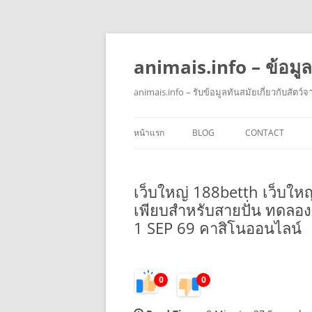
animais.info – ข้อมูล
animais.info – รับข้อมูลทันสมัยเกี่ยวกับสัตว์จ
หน้าแรก
BLOG
CONTACT
เว็บใหญ่ 188betth เว็บให
เพียบสำหรับสายปั่น ทดลอ
1 SEP 69 คาสิโนออนไลน์
0
0