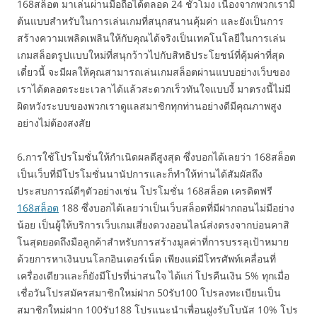
168สล็อต มาเล่นผ่านมือถือได้ตลอด 24 ชั่วโมง เนื่องจากพวกเรามี
ต้นแบบสำหรับในการเล่นเกมที่สนุกสนานคุ้มค่า และยังเป็นการ
สร้างความเพลิดเพลินให้กับคุณได้จริงเป็นเทคโนโลยีในการเล่น
เกมสล็อตรูปแบบใหม่ที่สนุกว้าวไปกับสิทธิประโยชน์ที่คุ้มค่าที่สุด
เดี๋ยวนี้ จะมีผลให้คุณสามารถเล่นเกมสล็อตผ่านแบบอย่างเว็บของ
เราได้ตลอดระยะเวลาได้แล้วสะดวกเร็วทันใจแบบงี้ มาตรงนี้ไม่มี
ผิดหวังระบบของพวกเราดูแลสมาชิกทุกท่านอย่างดีมีคุณภาพสูง
อย่างไม่ต้องสงสัย
6.การใช้โปรโมชั่นให้กำเนิดผลดีสูงสุด ซึ่งบอกได้เลยว่า 168สล็อต
เป็นเว็บที่มีโปรโมชั่นนานัปการและก็ทำให้ท่านได้สัมผัสถึง
ประสบการณ์ดีๆตัวอย่างเช่น โปรโมชั่น 168สล็อต เครดิตฟรี
168สล็อต
188 ซึ่งบอกได้เลยว่าเป็นเว็บสล็อตที่มีฝากถอนไม่มีอย่าง
น้อย เป็นผู้ให้บริการเว็บเกมเสี่ยงดวงออนไลน์ส่งตรงจากบ่อนคาสิ
โนสุดยอดถึงมือลูกค้าสำหรับการสร้างมูลค่าที่การบรรลุเป้าหมาย
ด้วยการหาเงินบนโลกอินเตอร์เน็ต เพียงแต่มีโทรศัพท์เคลื่อนที่
เครื่องเดียวและก็ยังมีโปรที่น่าสนใจ ได้แก่ โปรคืนเงิน 5% ทุกเมื่อ
เชื่อวันโปรสมัครสมาชิกใหม่ฝาก 50รับ100 โปรลงทะเบียนเป็น
สมาชิกใหม่ฝาก 100รับ188 โปรแนะนำเพื่อนฝูงรับโบนัส 10% โปร