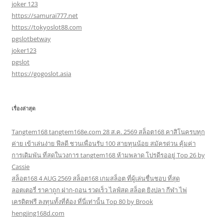
joker 123
https://samurai777.net
https://tokyoslot88.com
pgslotbetway
joker123
pgslot
https://gogoslot.asia
เรื่องล่าสุด
Tangtem168 tangtem168e.com 28 ส.ค. 2569 สล็อต168 คาสิโนครบทุก
ค่าย เข้าเล่นง่าย ฟีลดี ชวนเพื่อนรับ 100 สายทุนน้อย สมัครด่วน คุ้มค่า
การเดิมพัน ที่สุดในวงการ tangtem168 ห้ามพลาด โปรดีรออยู่ Top 26 by
Cassie
สล็อต168 4 AUG 2569 สล็อต168 เกมสล็อต ที่ผู้เล่นชื่นชอบ ที่สุด
ลอตเตอรี่ ราคาถูก ฝาก-ถอน รวดเร็ว ไลฟ์สด สล็อต ยิงปลา กีฬา ไพ่
เครดิตฟรี ลงทุนทั้งที่ต้อง ที่นี่เท่านั้น Top 80 by Brook
hengjing168d.com