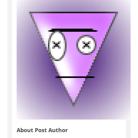
About Post Author