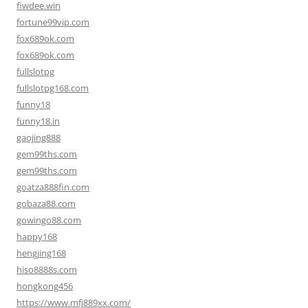
fiwdee.win
fortune99vip.com
fox689ok.com
fox689ok.com
fullslotpg
fullslotpg168.com
funny18
funny18.in
gaojing888
gem99ths.com
gem99ths.com
goatza888fin.com
gobaza88.com
gowingo88.com
happy168
hengjing168
hiso8888s.com
hongkong456
https://www.mfj889xx.com/