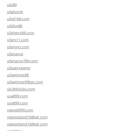
ufa89
ufabomb
ufad168.com
ufafox88
ufaheno88.com
ufam11.com
ufamnn.com
ufanance
ufanance789.com
ufasexygame
ufawinner88
ufawinner99bet.com
uk369clubs.com
usa899.com
usa899.com
veera6999.com
vegasisland168bet.com
vegasisland168bet.com