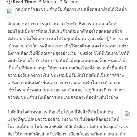
Read Time:
5 Minute, 2 Second
กลเม็ดคว้าชัยชนะสำหรับเพื่อการเล่นสล็อตสนุกง่ายได้เงินฉ่ำ
ลักษณะของการบรรลุเป้าหมายสำหรับเพื่อการเล่นเกมสล็อต
ออนไลน์เป็นการที่คุณเรียนรู้แล้วก็พัฒนาตัวเองโดยตลอดแล้วก็
สม่ำเสมอ ไม่ใช่แค่การเล่นไปวันๆแค่นั้น แต่คุณจะต้องรู้จักการวาง
เป้าหมายแล้วก็การผลิตแนวทางดีๆให้กับตัวคุณเองโดยเฉพาะอย่าง
ยิ่งการเลือกเว็บที่มีคุณภาพสูงอย่างเว็บ 168slot ซึ่งที่นี่เป็นเว็บไซต์ที่
จะทำให้ท่านได้รับเงินรางวัลทันที เมื่อคุณเล่นเกมสล็อตชนะแล้วก็
เป็นเว็บที่มีคุณภาพสูง ให้การเล่นเกมเกิดเรื่องที่ง่ายรวมทั้งตื่นเต้นมี
ความยั่งยืนทางการเงิน ชนะเกมปุ๊บรับเงินโดยทันทีเป็นการสร้าง
เสริมความมั่นคงยั่งยืนและการบรรลุผลสำหรับในการทำความ
เข้าใจรวมทั้งพัฒนาตนเองอย่างสม่ำเสมอ ไปดูกันเลยดีกว่าว่าการ
คว้าชัยชนะสำหรับเพื่อการเล่นเกมสล็อตจะต้องทำเช่นไรบ้าง
1.ตัดสินใจสำหรับการเลือกเว็บให้ถูก นี่คือสิ่งที่จำเป็นลำดับ
แรกๆที่คุณไม่สมควรมองข้าม เพราะว่าเว็บไซต์สล็อตออนไลน์
ในตอนนี้มีมากไม่น้อยเลยทีเดียวมีอีกทั้งดีและไม่ดีปนกัน คุณจึงควร
ต้องให้ความสำคัญสำหรับเพื่อการเลือกเว็บอย่างมีคุณภาพและนำ