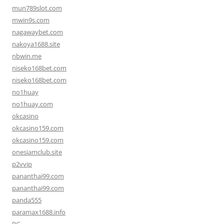
mun789slot.com
mwin9s.com
nagawaybet.com
nakoya1688.site
nbwin.me
niseko168bet.com
niseko168bet.com
no1huay
no1huay.com
okcasino
okcasino159.com
okcasino159.com
onesiamclub.site
p2vvip
pananthai99.com
pananthai99.com
panda555
paramax1688.info