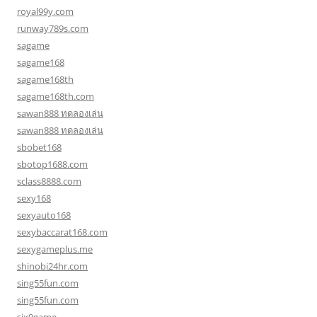
royal99y.com
runway789s.com
sagame
sagame168
sagame168th
sagame168th.com
sawan888 ทดลองเล่น
sawan888 ทดลองเล่น
sbobet168
sbotop1688.com
sclass8888.com
sexy168
sexyauto168
sexybaccarat168.com
sexygameplus.me
shinobi24hr.com
sing55fun.com
sing55fun.com