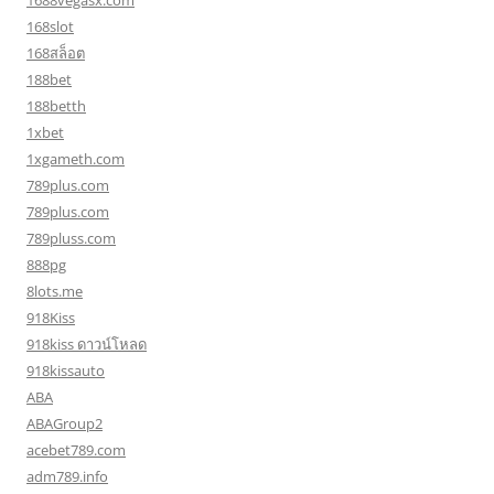
1688vegasx.com
168slot
168สล็อต
188bet
188betth
1xbet
1xgameth.com
789plus.com
789plus.com
789pluss.com
888pg
8lots.me
918Kiss
918kiss ดาวน์โหลด
918kissauto
ABA
ABAGroup2
acebet789.com
adm789.info