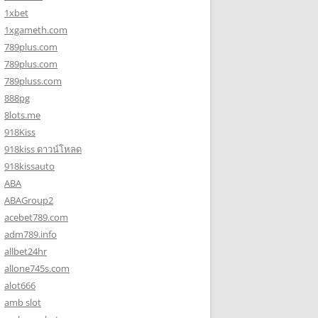
1xbet
1xgameth.com
789plus.com
789plus.com
789pluss.com
888pg
8lots.me
918Kiss
918kiss ดาวน์โหลด
918kissauto
ABA
ABAGroup2
acebet789.com
adm789.info
allbet24hr
allone745s.com
alot666
amb slot