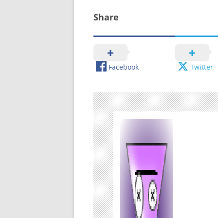
Share
Facebook
Twitter