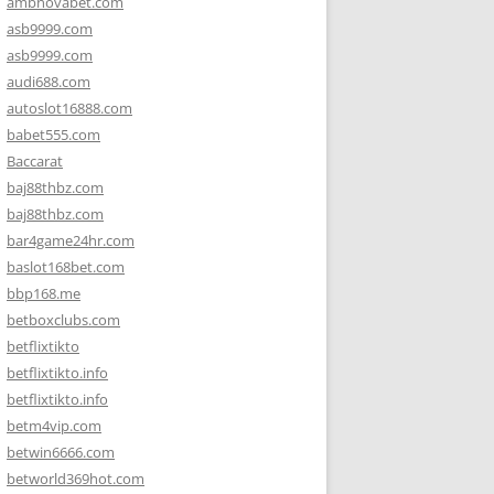
ambnovabet.com
asb9999.com
asb9999.com
audi688.com
autoslot16888.com
babet555.com
Baccarat
baj88thbz.com
baj88thbz.com
bar4game24hr.com
baslot168bet.com
bbp168.me
betboxclubs.com
betflixtikto
betflixtikto.info
betflixtikto.info
betm4vip.com
betwin6666.com
betworld369hot.com