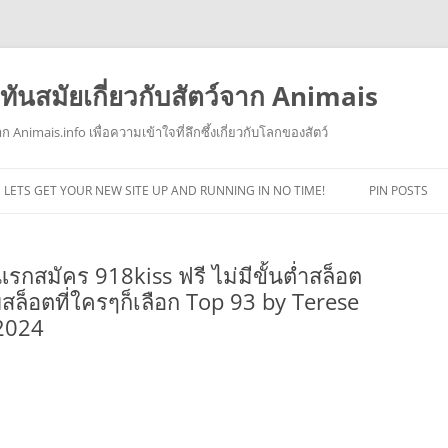
ทันสมัยเกี่ยวกับสัตว์จาก Animais
าก Animais.info เพื่อความเข้าใจที่ลึกซึ้งเกี่ยวกับโลกของสัตว์
ข้าม
ไป
LETS GET YOUR NEW SITE UP AND RUNNING IN NO TIME!
PIN POSTS
ยัง
เนื้อหา
รกสมัคร 918kiss ฟรี ไม่มีขั้นต่ำสล็อต
สล็อตที่ใครๆก็เลือก Top 93 by Terese
 2024