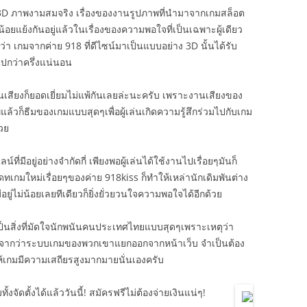
D ภาพงามสมจริง เรื่องของงานรูปภาพที่นำมาจากเกมสล็อต
้อยแย้งกันอยู่แล้วในเรื่องของความพอใจที่เป็นเฉพาะผู้เดียว
ว่า เกมจากค่าย 918 ที่ดีไซน์มาเป็นแบบอย่าง 3D นั้นได้รับ
ปกว่าครึ่งแน่นอน
านเสียงก็ยอดเยี่ยมไม่แพ้กันเลยล่ะนะครับ เพราะงานเสียงของ
ล้วก็ธีมของเกมแบบสุดๆเพื่อผู้เล่นเกิดความรู้สึกร่วมไปกับเกม
้วย
ี่มีอยู่อย่างจำกัดกี่ เพียงพอผู้เล่นได้ใช้งานไปเรื่อยๆมันก็
ดทเกมใหม่เรื่อยๆของค่าย 918kiss ก็ทำให้เหล่านักเดิมพันต่าง
ีอยู่ไม่น้อยเลยทีเดียวก็ยิ่งยั่วยวนใจความพอใจได้อีกด้วย
ี่เป็นสิ่งที่มัดใจนักพนันคนประเทศไทยแบบสุดๆเพราะเหตุว่า
องจากว่าระบบเกมของพวกเขาแยกออกจากหน้าเว็บ จำเป็นต้อง
ให้เกมมีความเสถียรสูงมากมายนั่นเองครับ
จัดตั้งได้แล้ววันนี้! สมัครฟรีไม่ต้องจ่ายเงินแน่ๆ!