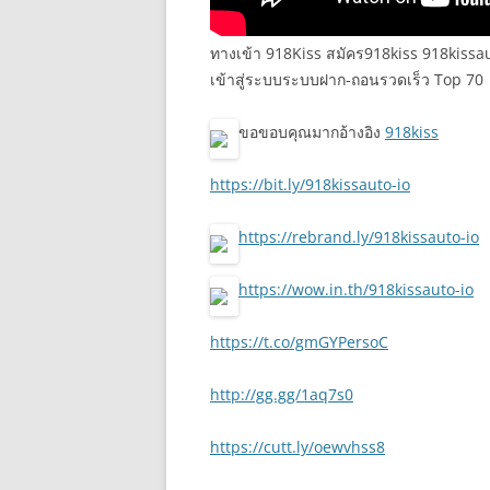
ทางเข้า 918Kiss สมัคร918kiss 918kissau
เข้าสู่ระบบระบบฝาก-ถอนรวดเร็ว Top 70
ขอขอบคุณมากอ้างอิง
918kiss
https://bit.ly/918kissauto-io
https://rebrand.ly/918kissauto-io
https://wow.in.th/918kissauto-io
https://t.co/gmGYPersoC
http://gg.gg/1aq7s0
https://cutt.ly/oewvhss8