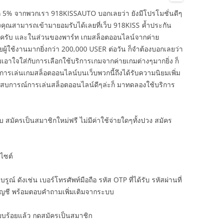
าก 5% จากพวกเรา 918KISSAUTO บอกเลยว่า ยังมีโปรโมชั่นดีๆ
ึ่งคุณสามารถเข้ามายอมรับได้เลยที่เว็บ 918KISS ค้ำประกัน
ๆครับ และในส่วนของพาร์ท เกมสล็อตออนไลน์จากค่าย
ู้ใช้งานมากยิ่งกว่า 200,000 USER ต่อวัน ก็จำต้องบอกเลยว่า
เอาใจใส่กับการเลือกใช้บริการเกมจากค่ายเกมต่างๆมากยิ่ง ก็
ารเล่นเกมสล็อตออนไลน์บนเว็บพวกนี้ถึงได้รับความนิยมเพิ่ม
ระสบการณ์การเล่นสล็อตออนไลน์ดีๆล่ะก็ มาทดลองใช้บริการ
มัครเป็นสมาชิกใหม่ฟรี ไม่มีค่าใช้จ่ายใดๆทั้งปวง สมัคร
บไซต์
ณ์ ดังเช่น เบอร์โทรศัพท์มือถือ รหัส OTP ที่ได้รับ รหัสผ่านที่
บัญชี พร้อมตอบคำถามเพิ่มเติมจากระบบ
ียบร้อยแล้ว กดสมัครเป็นสมาชิก