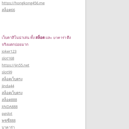
https://hongkong456.me
สล็อต66
เว็บคาสิโนน่าเล่น ทั้ง
สล็อต
และ
บาคาร่า
ตึง
จริงแตกบ่อยมาก
joker123
slot168
https://jin55.net
slot99
สล็อตเว็บตรง
jinda44
สล็อตเว็บตรง
สล็อต888
JINDA888
pgslot
พุซซี่888
บาคาร่า