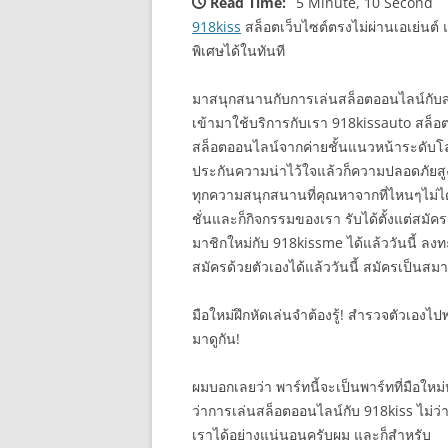
Read Time:
5 Minute, 10 Second
918kiss
สล็อตเว็บไซต์ตรงไม่ผ่านเอเย่นต์ 
พิเศษได้ในทันที
มาสนุกสนานกับการเล่นสล็อตออนไลน์กับสล็อ
เข้ามาใช้บริการกับเรา 918kissauto สล็อต
สล็อตออนไลน์จากค่ายชั้นแนวหน้าระดับโล
ประกันความน่าไว้ใจแล้วก็ความปลอดภัยสูง 
ทุกความสนุกสนานที่คุณหาจากที่ไหนๆไม่ได
ชั่นและก็กิจกรรมของเรา รับได้ตั้งแต่สมัค
มาชิกใหม่กับ 918kissme ได้แล้ววันนี้ ล
สมัครด้วยตัวเองได้แล้ววันนี้ สมัครเป็นสม
มือใหม่ฝึกหัดเล่นจำต้องรู้! สำรวจตัวเอง
มาดูกัน!
ผมบอกเลยว่า พาร์ทนี้จะเป็นพาร์ทที่มือใ
ว่าการเล่นสล็อตออนไลน์กับ 918kiss ไม่
เราได้อย่างแน่นอนครับผม และก็สำหรับ