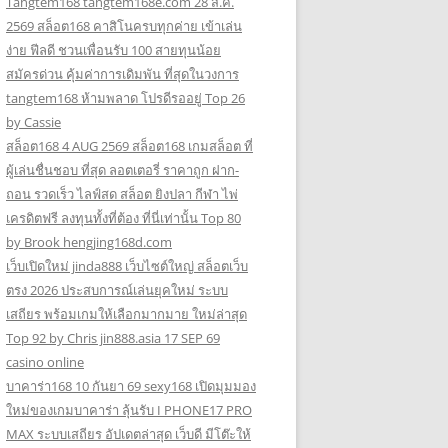
Tangtem168 tangtem168e.com 28 ส.ค.
2569 สล็อต168 คาสิโนครบทุกค่าย เข้าเล่น
ง่าย ฟีลดี ชวนเพื่อนรับ 100 สายทุนน้อย
สมัครด่วน คุ้มค่าการเดิมพัน ที่สุดในวงการ
tangtem168 ห้ามพลาด โปรดีรออยู่ Top 26
by Cassie
สล็อต168 4 AUG 2569 สล็อต168 เกมสล็อต ที่
ผู้เล่นชื่นชอบ ที่สุด ลอตเตอรี่ ราคาถูก ฝาก-
ถอน รวดเร็ว ไลฟ์สด สล็อต ยิงปลา กีฬา ไพ่
เครดิตฟรี ลงทุนทั้งที่ต้อง ที่นี่เท่านั้น Top 80
by Brook hengjing168d.com
เว็บเปิดใหม่ jinda888 เว็บไซต์ใหญ่ สล็อตเว็บ
ตรง 2026 ประสบการณ์เล่นยุคใหม่ ระบบ
เสถียร พร้อมเกมให้เลือกมากมาย ใหม่ล่าสุด
Top 92 by Chris jin888.asia 17 SEP 69
casino online
บาคาร่า168 10 กันยา 69 sexy168 เปิดมุมมอง
ใหม่ของเกมบาคาร่า ลุ้นรับ I PHONE17 PRO
MAX ระบบเสถียร อัปเดตล่าสุด เว็บดี มีโต๊ะให้