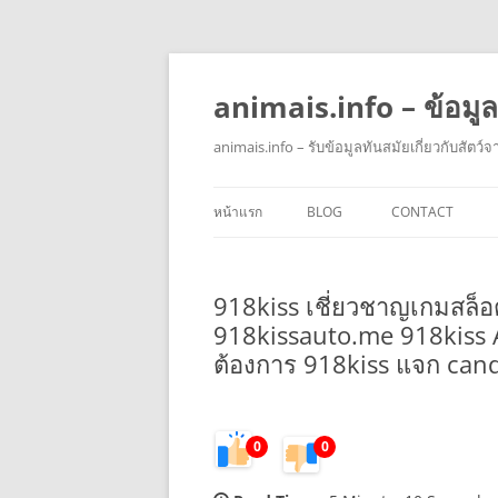
animais.info – ข้อมูล
animais.info – รับข้อมูลทันสมัยเกี่ยวกับสัตว์จ
หน้าแรก
BLOG
CONTACT
918kiss เชี่ยวชาญเกมสล็อ
918kissauto.me 918kiss
ต้องการ 918kiss แจก cand
0
0