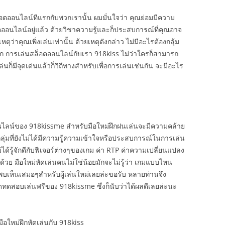
็อตออนไลน์ทีแรกกับพวกเรานั้น ผมมั่นใจว่า คุณย่อมมีความ
ตออนไลน์อยู่แล้ว ด้วยวิชาความรู้และก็ประสบการณ์ที่คุณอาจ
เหตุว่าคุณเพิ่งเล่นเท่านั้น ด้วยเหตุดังกล่าว ไม่มีอะไรต้องกลุ้ม
ก การเล่นสล็อตออนไลน์กับเรา 918kiss ไม่ว่าใครก็สามารถ
นก็มีจุดเด่นแล้วก็วิถีทางสำหรับเพื่อการเล่นเช่นกัน จะมีอะไร
นไลน์ของ 918kissme สำหรับมือใหม่ฝึกฝนเล่นจะมีความคล้าย
กลุ่มที่ยังไม่ได้มีความรู้ความเข้าใจหรือประสบการณ์ในการเล่น
ด้รู้จักดีกับฟีเจอร์ต่างๆของเกม ค่า RTP ค่าความเปลี่ยนแปลง
้วย มือใหม่หัดเล่นคนไม่ใช่น้อยมักจะไม่รู้ว่า เกมแบบไหน
ี่พบเห็นเสมอๆสำหรับผู้เล่นใหม่เลยล่ะขอรับ หลายท่านจึง
ทดสอบเล่นฟรีของ 918kissme ซึ่งก็นับว่าได้ผลดีเลยล่ะนะ
ใหม่ฝึกหัดเล่นกับ 918kiss