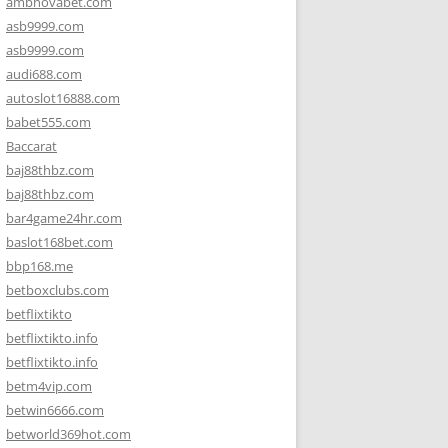
ambnovabet.com
asb9999.com
asb9999.com
audi688.com
autoslot16888.com
babet555.com
Baccarat
baj88thbz.com
baj88thbz.com
bar4game24hr.com
baslot168bet.com
bbp168.me
betboxclubs.com
betflixtikto
betflixtikto.info
betflixtikto.info
betm4vip.com
betwin6666.com
betworld369hot.com