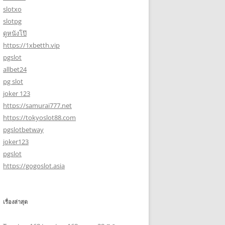
slotxo
slotpg
ดูหนังโป๊
https://1xbetth.vip
pgslot
allbet24
pg slot
joker 123
https://samurai777.net
https://tokyoslot88.com
pgslotbetway
joker123
pgslot
https://gogoslot.asia
เรื่องล่าสุด