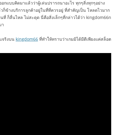
ออกแบบคิดมาแล้วว่าผู้เล่นปรารถนาอะไร ทุกๆสิ่งทุกๆอย่าง
ก็ข้างบริการลูกค้าอยู่ในที่ที่ควรอยู่ ที่สำคัญเป็น โหลดไวมาก
ี่ ก็ลื่นไหล ไม่สะดุด นี่คือสิ่งเล็กๆที่กล่าวได้ว่า kingdom66n
ๆมา
นจริงบน
kingdom66
ที่ทำให้ทราบว่าเกมมิได้มีดีเพียงแค่สล็อต