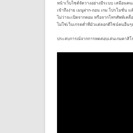
หน้าเว็บไซต์จัดวางอย่างมีระบบ เสมือนคน
เข้าถึงง่าย เมนูฝาก-ถอน เกม โปรโมชั่น แล้ว
ไม่ว่าจะเปิดจากคอม หรือจากโทรศัพท์เคลื่อนท
ไม่ใช่เว็บเกรดต่ำที่มัวแต่ลอกดีไซน์คนอื่น
ประสบการณ์จากการทดสอบเล่นเกมคาสิโ