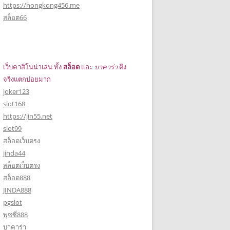
https://hongkong456.me
สล็อต66
เว็บคาสิโนน่าเล่น ทั้ง
สล็อต
และ
บาคาร่า
ตึง
จริงแตกบ่อยมาก
joker123
slot168
https://jin55.net
slot99
สล็อตเว็บตรง
jinda44
สล็อตเว็บตรง
สล็อต888
JINDA888
pgslot
พุซซี่888
บาคาร่า