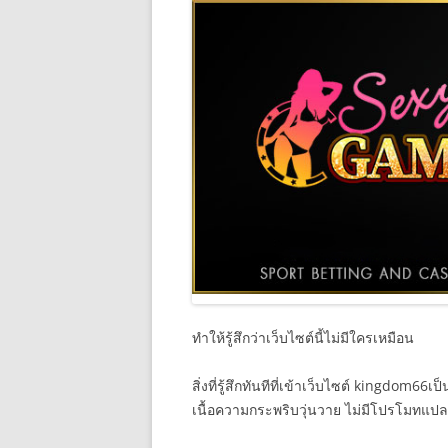
ทำให้รู้สึกว่าเว็บไซต์นี้ไม่มีใครเหมือน
สิ่งที่รู้สึกทันทีที่เข้าเว็บไซต์ kingdom6
เนื้อความกระพริบวุ่นวาย ไม่มีโปรโมทแป