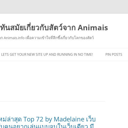
ทันสมัยเกี่ยวกับสัตว์จาก Animais
าก Animais.info เพื่อความเข้าใจที่ลึกซึ้งเกี่ยวกับโลกของสัตว์
ข้าม
ไป
LETS GET YOUR NEW SITE UP AND RUNNING IN NO TIME!
PIN POSTS
ยัง
เนื้อหา
ม่ล่าสุด Top 72 by Madelaine เว็บ
บคนอยากเล่นแบบจบในเว็บเดียว มี