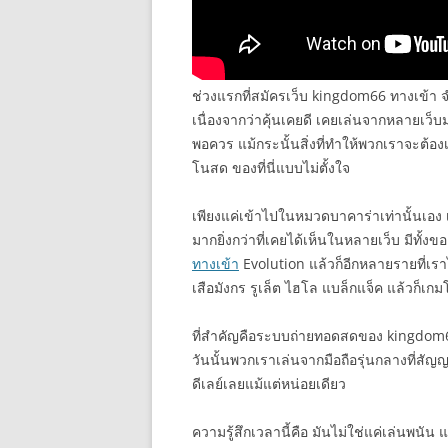
ช่วงแรกที่สมัครเว็บ kingdom66 ทางเข้า จำ
เนื่องจากว่าคุ้นเคยดี เคยเล่นจากหลายเว็
พอควร แม้กระนั้นสิ่งที่ทำให้พวกเราจะต้
โนสด ของที่นี่แบบไม่ตั้งใจ
เพียงแค่เข้าไปในหมวดบาคาร่าเท่านั้นเอง เรา
มากยิ่งกว่าที่เคยได้เห็นในหลายเว็บ มีทั
ทางเข้า
Evolution แล้วก็อีกหลายรายที่เรา
เสือมังกร รูเล็ต ไฮโล แบล็กแจ็ค แล้วก็เก
ที่สำคัญคือระบบถ่ายทอดสดของ kingdom66
วันนั้นพวกเราเล่นจากมือถือรุ่นกลางที่สัญ
ดีเลย์เลยแม้แต่หน่อยเดียว
ความรู้สึกเวลานี้คือ มันไม่ใช่แค่เล่นพนั