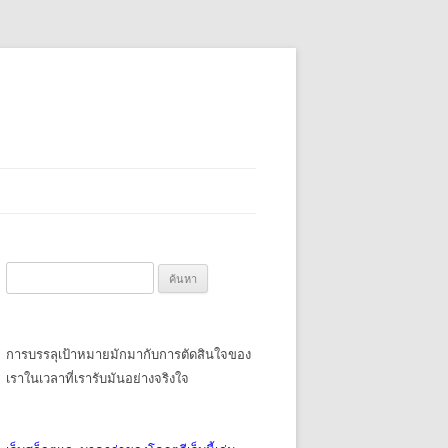
ค้นหา
สำหรับ:
การบรรลุเป้าหมายมักมากับการตัดสินใจของ
เราในเวลาที่เรารับมันอย่างจริงใจ