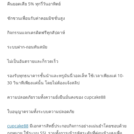
คืนยอดเสีย 5% ทุกวี่วันอาทิตย์
ชักชวนเพื่อนรับค่าคอมมิชชั่นสูง
กิจกรรมแจกเครดิตฟรีทุกสัปดาห์
ระบบฝาก-ถอนทันสมัย
ไม่เป็นอันตรายและก็รวดเร็ว
รองรับทุกธนาคารชั้นนำและทรูมันนี่วอลเล็ท ใช้เวลาเพียงแค่ 10-
30 วินาทีเพียงแค่นั้น โดยไม่ต้องแจ้งสลิป
ความปลอดภัยรวมทั้งความยั่งยืนมั่นคงของ cupcake88
ใบอนุญาตรวมทั้งระบบความปลอดภัย
cupcake88
มีเอกสารสิทธิ์ประกอบกิจการอย่างแม่นยำโดยชอบด้วย
กฎหมาย ใช้ระบบ SSL รวมทั้งการเข้ารหัสระดับที่ค่อนข้างสูงเพื่อ