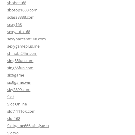
sbobet168
sbotop1688.com
sclass8888.com
sexy168
sexyauto168
sexybaccarat168.com
sexygameplus.me
shinobi24hr.com
sing55fun.com
sing55fun.com
six9game
six9game.win
sky2899.com
Slot
Slot Online
slot1111ok.com
slot168
Slotgame666 เข้าสู่ระบบ
Slotxo