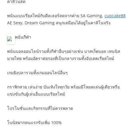
คาสิโนสด
พนันแบบเรียลไทม์กับดีลเลอร์สดจากค่าย SA Gaming,
cupcake88
AE Sexy, Dream Gaming สนุกเสมือนได้อยู่ในคาสิโนจริง
พนันกีฬา
พนันบอลออนไลน์รวมทั้งกีฬาอื่นๆอย่างเช่น บาสเก็ตบอล เทนนิส
มวยไทย พร้อมอัตราต่อรองที่เป็นกลางรวมทั้งอัปเดตเรียลไทม์
เกมยิงปลารวมทั้งเกมออนไลน์อื่นๆ
กราฟิกสวย เล่นง่าย บันเทิงใจทุกวัย พร้อมมีโหมดเล่นผู้เดียวหรือ
แข่งขันกับผู้เล่นอื่นแบบเรียลไทม์
โปรโมชั่นและกิจกรรมที่ไม่ควรพลาด
โบนัสฝากหนแรกรับเพิ่ม 100%