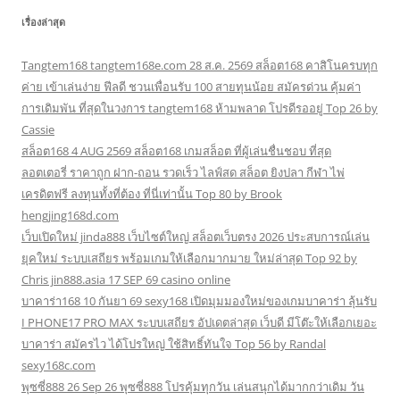
เรื่องล่าสุด
Tangtem168 tangtem168e.com 28 ส.ค. 2569 สล็อต168 คาสิโนครบทุก
ค่าย เข้าเล่นง่าย ฟีลดี ชวนเพื่อนรับ 100 สายทุนน้อย สมัครด่วน คุ้มค่า
การเดิมพัน ที่สุดในวงการ tangtem168 ห้ามพลาด โปรดีรออยู่ Top 26 by
Cassie
สล็อต168 4 AUG 2569 สล็อต168 เกมสล็อต ที่ผู้เล่นชื่นชอบ ที่สุด
ลอตเตอรี่ ราคาถูก ฝาก-ถอน รวดเร็ว ไลฟ์สด สล็อต ยิงปลา กีฬา ไพ่
เครดิตฟรี ลงทุนทั้งที่ต้อง ที่นี่เท่านั้น Top 80 by Brook
hengjing168d.com
เว็บเปิดใหม่ jinda888 เว็บไซต์ใหญ่ สล็อตเว็บตรง 2026 ประสบการณ์เล่น
ยุคใหม่ ระบบเสถียร พร้อมเกมให้เลือกมากมาย ใหม่ล่าสุด Top 92 by
Chris jin888.asia 17 SEP 69 casino online
บาคาร่า168 10 กันยา 69 sexy168 เปิดมุมมองใหม่ของเกมบาคาร่า ลุ้นรับ
I PHONE17 PRO MAX ระบบเสถียร อัปเดตล่าสุด เว็บดี มีโต๊ะให้เลือกเยอะ
บาคาร่า สมัครไว ได้โปรใหญ่ ใช้สิทธิ์ทันใจ Top 56 by Randal
sexy168c.com
พุซซี่888 26 Sep 26 พุซซี่888 โปรคุ้มทุกวัน เล่นสนุกได้มากกว่าเดิม วัน