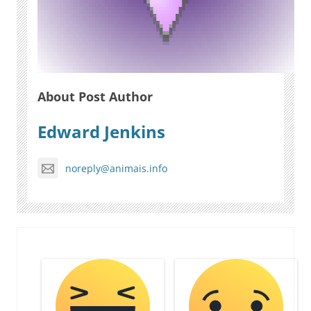
About Post Author
Edward Jenkins
noreply@animais.info