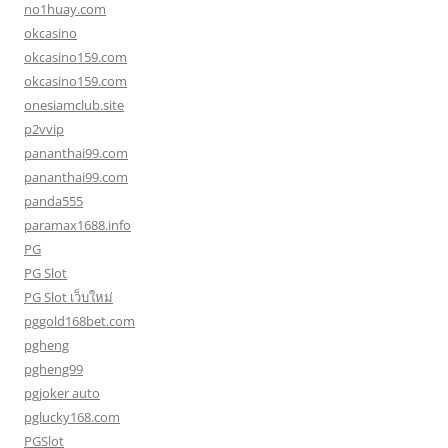
no1huay.com
okcasino
okcasino159.com
okcasino159.com
onesiamclub.site
p2vvip
pananthai99.com
pananthai99.com
panda555
paramax1688.info
PG
PG Slot
PG Slot เว็บใหม่
pggold168bet.com
pgheng
pgheng99
pgjoker auto
pglucky168.com
PGSlot