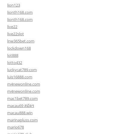
lion123
lionth168.com
lionth168.com
live22
live22slot
lnw365bet.com
lockdown168
lot888
lotto432
luckycat789.com
luis16888.com
m4newonline.com
m4newonline.com
mac1bet789.com
macau69 สมัคร
macau888.win
marinapluss.com
mario678