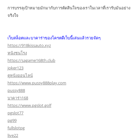
การบรรลุเป้าหมายมักมากับการตัดสินใจของเราในเวลาที่เรารับมันอย่าง
จริงใจ
เว็บสล็อตและบาคาร่าของโครตดีเว็บนี้เล่นแล้วรวยจัดๆ
https://918kissauto.xyz
หนังชนโรง
https://sagame168th.club
joker123
ดูหนังออนไลน์
https://www.pussy888play.com
pussy888
บาคาร่า168
https://www.pgslot.golf
pgslot77
pg99
fullslotpg
live22