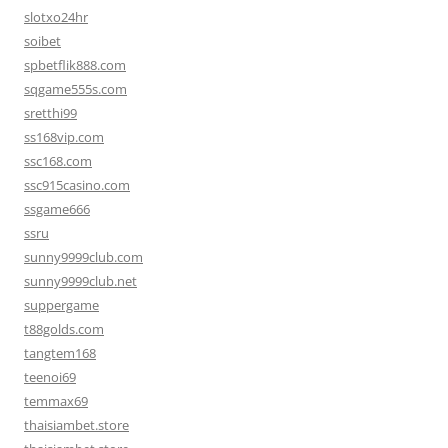
slotxo24hr
soibet
spbetflik888.com
sqgame555s.com
sretthi99
ss168vip.com
ssc168.com
ssc915casino.com
ssgame666
ssru
sunny9999club.com
sunny9999club.net
suppergame
t88golds.com
tangtem168
teenoi69
temmax69
thaisiambet.store