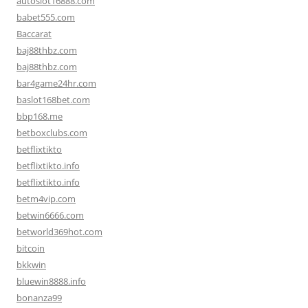
autoslot16888.com
babet555.com
Baccarat
baj88thbz.com
baj88thbz.com
bar4game24hr.com
baslot168bet.com
bbp168.me
betboxclubs.com
betflixtikto
betflixtikto.info
betflixtikto.info
betm4vip.com
betwin6666.com
betworld369hot.com
bitcoin
bkkwin
bluewin8888.info
bonanza99