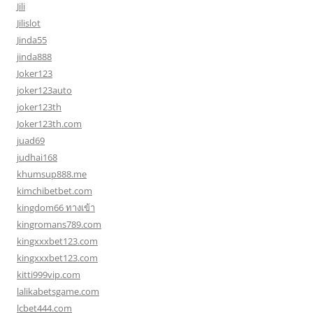
Jili
Jilislot
Jinda55
jinda888
Joker123
joker123auto
joker123th
Joker123th.com
juad69
judhai168
khumsup888.me
kimchibetbet.com
kingdom66 ทางเข้า
kingromans789.com
kingxxxbet123.com
kingxxxbet123.com
kitti999vip.com
lalikabetsgame.com
lcbet444.com