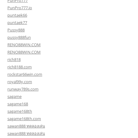
PunPro777
PunPro777.io
puntaek66
puntaek77
Pussy888
pussy888fun
RENO88WIN.COM
RENO88WIN.COM
rich818
rich8188.com
rockstar66win.com
royal99y.com
runway789s.com
sagame
sagame168
sagame168th
sagame168th.com
sawan888 ทดลองเล่น
sawan888 ทดลองเล่น