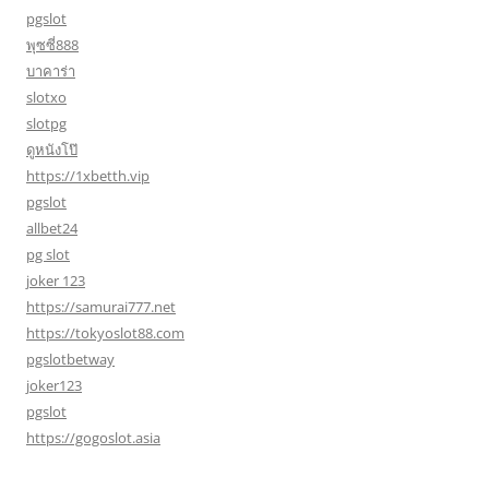
pgslot
พุซซี่888
บาคาร่า
slotxo
slotpg
ดูหนังโป๊
https://1xbetth.vip
pgslot
allbet24
pg slot
joker 123
https://samurai777.net
https://tokyoslot88.com
pgslotbetway
joker123
pgslot
https://gogoslot.asia