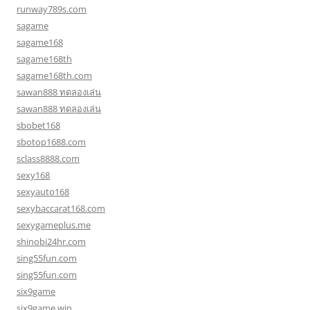
runway789s.com
sagame
sagame168
sagame168th
sagame168th.com
sawan888 ทดลองเล่น
sawan888 ทดลองเล่น
sbobet168
sbotop1688.com
sclass8888.com
sexy168
sexyauto168
sexybaccarat168.com
sexygameplus.me
shinobi24hr.com
sing55fun.com
sing55fun.com
six9game
six9game.win