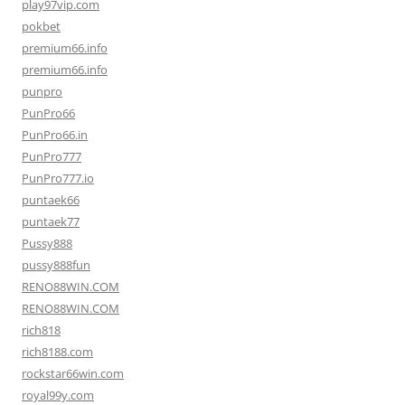
play97vip.com
pokbet
premium66.info
premium66.info
punpro
PunPro66
PunPro66.in
PunPro777
PunPro777.io
puntaek66
puntaek77
Pussy888
pussy888fun
RENO88WIN.COM
RENO88WIN.COM
rich818
rich8188.com
rockstar66win.com
royal99y.com