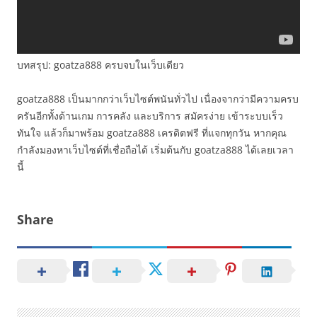
บทสรุป: goatza888 ครบจบในเว็บเดียว
goatza888 เป็นมากกว่าเว็บไซต์พนันทั่วไป เนื่องจากว่ามีความครบ
ครันอีกทั้งด้านเกม การคลัง และบริการ สมัครง่าย เข้าระบบเร็ว
ทันใจ แล้วก็มาพร้อม goatza888 เครดิตฟรี ที่แจกทุกวัน หากคุณ
กำลังมองหาเว็บไซต์ที่เชื่อถือได้ เริ่มต้นกับ goatza888 ได้เลยเวลา
นี้
Share