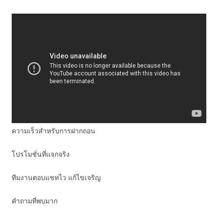
ความเร็วสำหรับการฝากถอน
โปรโมชั่นที่แจกจริง
ทีมงานตอบแชทไว แก้ไขเจริญ
คำถามที่พบมาก