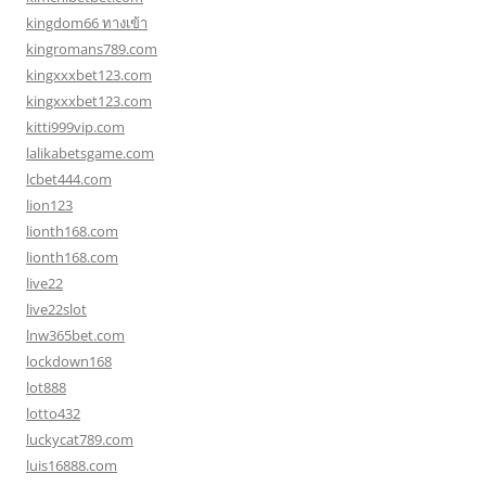
kingdom66 ทางเข้า
kingromans789.com
kingxxxbet123.com
kingxxxbet123.com
kitti999vip.com
lalikabetsgame.com
lcbet444.com
lion123
lionth168.com
lionth168.com
live22
live22slot
lnw365bet.com
lockdown168
lot888
lotto432
luckycat789.com
luis16888.com