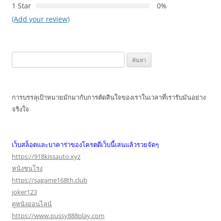
1 Star
0%
(Add your review)
ค้นหา
สำหรับ:
การบรรลุเป้าหมายมักมากับการตัดสินใจของเราในเวลาที่เรารับมันอย่าง
จริงใจ
เว็บสล็อตและบาคาร่าของโครตดีเว็บนี้เล่นแล้วรวยจัดๆ
https://918kissauto.xyz
หนังชนโรง
https://sagame168th.club
joker123
ดูหนังออนไลน์
https://www.pussy888play.com