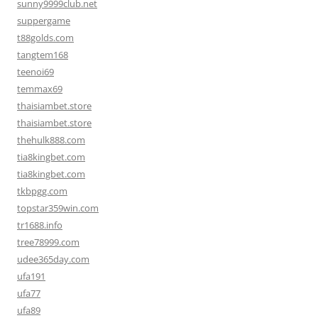
sunny9999club.net
suppergame
t88golds.com
tangtem168
teenoi69
temmax69
thaisiambet.store
thaisiambet.store
thehulk888.com
tia8kingbet.com
tia8kingbet.com
tkbpgg.com
topstar359win.com
tr1688.info
tree78999.com
udee365day.com
ufa191
ufa77
ufa89