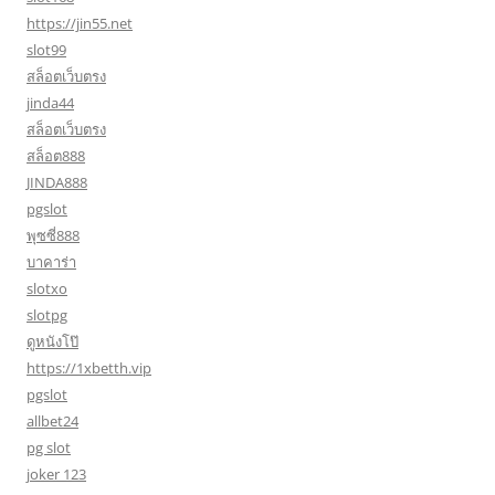
https://jin55.net
slot99
สล็อตเว็บตรง
jinda44
สล็อตเว็บตรง
สล็อต888
JINDA888
pgslot
พุซซี่888
บาคาร่า
slotxo
slotpg
ดูหนังโป๊
https://1xbetth.vip
pgslot
allbet24
pg slot
joker 123