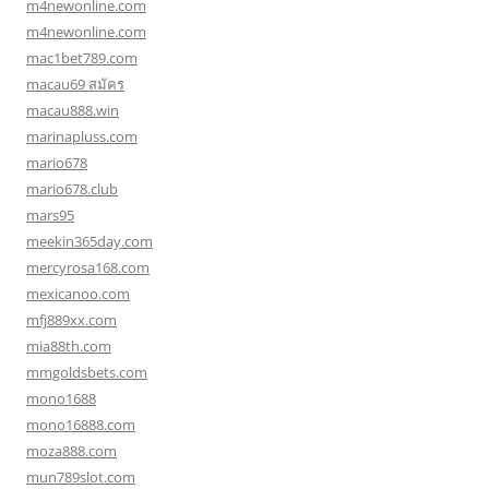
m4newonline.com
m4newonline.com
mac1bet789.com
macau69 สมัคร
macau888.win
marinapluss.com
mario678
mario678.club
mars95
meekin365day.com
mercyrosa168.com
mexicanoo.com
mfj889xx.com
mia88th.com
mmgoldsbets.com
mono1688
mono16888.com
moza888.com
mun789slot.com