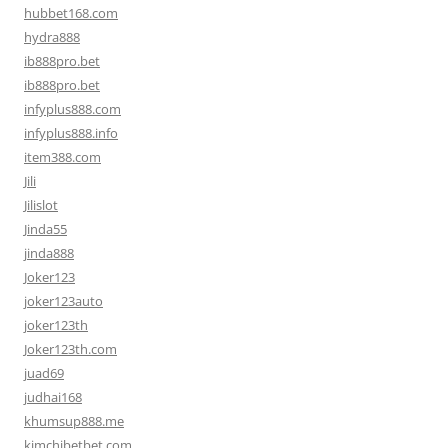
hubbet168.com
hydra888
ib888pro.bet
ib888pro.bet
infyplus888.com
infyplus888.info
item388.com
Jili
Jilislot
Jinda55
jinda888
Joker123
joker123auto
joker123th
Joker123th.com
juad69
judhai168
khumsup888.me
kimchibetbet.com