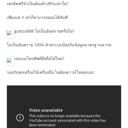
เครดิตฟรีจำเป็นต้องทำเทิร์นเท่าใด?
เพียงแค่ 3 เท่าก็สามารถถอนได้ทันที
goatza888 ไม่เป็นอันตรายหรือไม่?
ไม่เป็นอันตราย 100% ด้วยระบบป้องกันข้อมูลมาตรฐานสากล
เล่นบนโทรศัพท์มือถือได้ไหม?
รองรับทุกเครื่องไม้เครื่องมือ ไม่ต้องดาวน์โหลดแอป