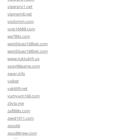
viperpro1.net
vipmgm8.net
visdomm.com
vvip16688.com
we789s.com
westbluez168bet.com
westbluez168bet.com
www.tuktukth.us
xpay88game.com
xway.info
yaibet
yak699.net
yumyum168.com
z5vip.me
zaf888s.com
zeed1911.com
zeus66
zeus88new.com