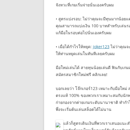
จังหวะที่เกมเริ่มจ่ายนั่นเองครับผม
• สูตรแบ่งรอบ: ไม่ว่าคุณจะมีทุนมากน้อย
คุณสามารถแบ่งเงิน 100 บาทสำหรับเล่นร
แก้มือในรอบต่อไปนั่นเองครับผม
• เมื่อได้กำไรให้หยุด:
joker123
ไม่ว่าคุณจ
ให้ท่านหยุดเล่นในทันทีเลยครับผม
มือใหม่เล่นได้ สายทุนน้อยเล่นดี ฟินกับเกมส
สมัครสมาชิกใหม่ฟรี คลิกเลย!
บอกเลยว่า โจ๊กเกอร์123 เหมาะกับมือใหม่ 
ตรงแท้ 100% ของพวกเราเหมาะสมกับนักพน
ก่ายกองจากค่ายเกมระดับนานาชาติ ทำกำไรแ
พึ่งจะเริ่มต้นเล่นสล็อตได้ไม่นาน
แล้วก็สูตรเดินเงินที่พวกเราเสนอแนะส