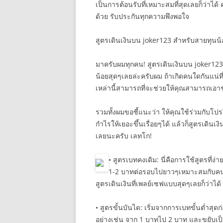
เป็นการต้อนรับที่เหมาะสมที่สุดเลยก็ว่าได้
ด้วย รับประกันทุกความพึงพอใจ
สูตรเดินเงินบน joker123 สำหรับสายทุนน้อ
มาครับผมทุกคน! สูตรเดินเงินบน joker12
น้อยสุดๆเลยล่ะครับผม ถ้าเกิดคนใดกันแน่ที
เหล่านี้สามารถที่จะช่วยให้คุณสามารถเอ
รวมทั้งผมขอชี้แนะว่า ให้คุณใช้ร่วมกับโปรโ
กำไรให้เยอะขึ้นเรื่อยๆได้ แล้วก็สูตรเดินเ
เลยนะครับ เลทโก!
• สูตรเบทคงเดิม: นี่คือการใช้สูตรที่ง
1-2 บาทต่อรอบไปยาวๆเหมาะสมกับคนที
สูตรเดินเงินที่เพลย์เซฟแบบสุดๆเลยก็ว่าได้
• สูตรขั้นบันได: เริ่มจากการเบทขั้นต่ำสุด
อย่างเช่น จาก 1 บาทไป 2 บาท และขยับเป็