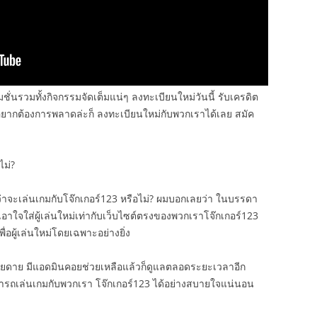
ั่นรวมทั้งกิจกรรมจัดเต็มแน่ๆ ลงทะเบียนใหม่วันนี้ รับเครดิต
้อยากต้องการพลาดล่ะก็ ลงทะเบียนใหม่กับพวกเราได้เลย สมัค
ไม่?
ลว่าจะเล่นเกมกับโจ๊กเกอร์123 หรือไม่? ผมบอกเลยว่า ในบรรดา
เอาใจใส่ผู้เล่นใหม่เท่ากับเว็บไซต์ตรงของพวกเราโจ๊กเกอร์123
อผู้เล่นใหม่โดยเฉพาะอย่างยิ่ง
่ายดาย มีแอดมินคอยช่วยเหลือแล้วก็ดูแลตลอดระยะเวลาอีก
มารถเล่นเกมกับพวกเรา โจ๊กเกอร์123 ได้อย่างสบายใจแน่นอน