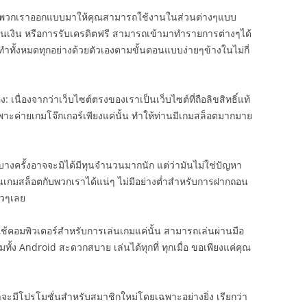
องพวกเราออกแบบมาให้คุณสามารถใช้งานในส่วนต่างๆแบบ
อนเงิน หรือการรับเครดิตฟรี สามารถเข้ามาทำรายการต่างๆได้
ำทั้งหมดทุกอย่างด้วยตัวเองตามขั้นตอนแบบง่ายๆข้างในไม่กี่
 เนื่องจากว่าเว็บไซต์ตรงของเราเป็นเว็บไซต์ที่ถือลิขสิทธิ์แท้
พาะค่ายเกมโจ๊กเกอร์เพียงแค่นั้น ทำให้ท่านมีเกมสล็อตมากมาย
านบางครั้งอาจจะมิได้มีทุนจำนวนมากนัก แต่ว่ามันไม่ใช่ปัญหา
เกมสล็อตกับพวกเราได้แน่ๆ ไม่มีอย่างต่ำสำหรับการฝากถอน
ิวๆเลย
องใช้คอมพิวเตอร์สำหรับการเล่นเกมแค่นั้น สามารถเล่นผ่านมือ
วมทั้ง Android สะดวกสบาย เล่นได้ทุกที่ ทุกเมื่อ ขอเพียงแค่คุณ
ราจะมีโปรโมชั่นสำหรับสมาชิกใหม่โดยเฉพาะอย่างยิ่ง เรียกว่า