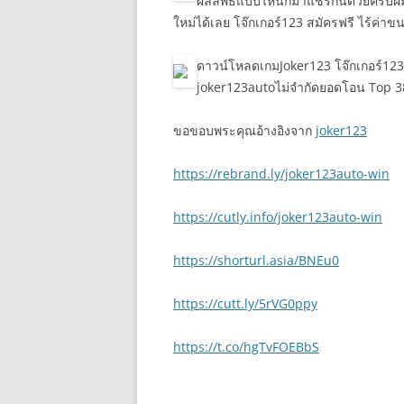
ผลลัพธ์แบบไหนก็มาแชร์กันด้วยครับผ
ใหม่ได้เลย โจ๊กเกอร์123 สมัครฟรี ไร้ค่
ดาวน์โหลดเกมJoker123 โจ๊กเกอร์12
joker123autoไม่จำกัดยอดโอน Top 3
ขอขอบพระคุณอ้างอิงจาก
joker123
https://rebrand.ly/joker123auto-win
https://cutly.info/joker123auto-win
https://shorturl.asia/BNEu0
https://cutt.ly/5rVG0ppy
https://t.co/hgTvFOEBbS