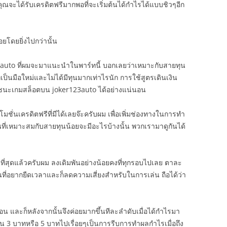
 คุณจะได้รับเครดิตฟรีมากพอที่จะเริ่มต้นได้กำไรได้แบบชิวๆอีก
ยโดยยิ่งไปกว่านั้น
3auto ที่ผมจะมาแนะนำในพาร์ทนี้ บอกเลยว่าเหมาะกับสายทุน
่เป็นมือใหม่และไม่ได้มีทุนมากเท่าไรนัก การใช้สูตรเดินเงิน
าชนะเกมสล็อตบน joker123auto ได้อย่างแน่นอน
มชั่นเครดิตฟรีที่มีได้เลยจ๊ะครับผม เพื่อเพิ่มช่องทางในการทำ
งินที่เหมาะสมกับสายทุนน้อยจะมีอะไรบ้างนั้น พวกเรามาดูกันได้
่ายที่สุดแล้วครับผม ลงเดิมพันอย่างน้อยคงที่ทุกรอบไปเลย ตาละ
่อยากยืดเวลาและก็ลดความเสี่ยงสำหรับในการเล่น ถือได้ว่า
ก่อน และก็หลังจากนั้นจึงค่อยมากขึ้นทีละลำดับเมื่อได้กำไรมา
น 3 บาทหรือ 5 บาทไปเรื่อยๆเป็นการรีบการทำผลกำไรเมื่อถึง