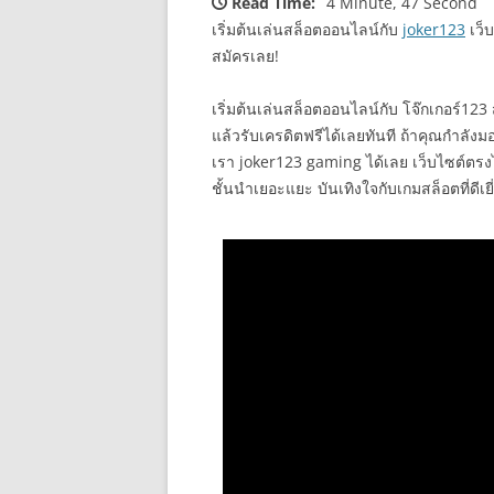
Read Time:
4 Minute, 47 Second
เริ่มต้นเล่นสล็อตออนไลน์กับ
joker123
เว็บ
สมัครเลย!
เริ่มต้นเล่นสล็อตออนไลน์กับ โจ๊กเกอร์123 สล
แล้วรับเครดิตฟรีได้เลยทันที ถ้าคุณกำลั
เรา joker123 gaming ได้เลย เว็บไซต์ตรงไม
ชั้นนำเยอะแยะ บันเทิงใจกับเกมสล็อตที่ดีเยี