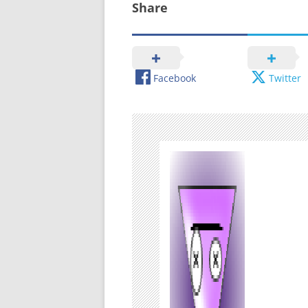
Share
Facebook
Twitter