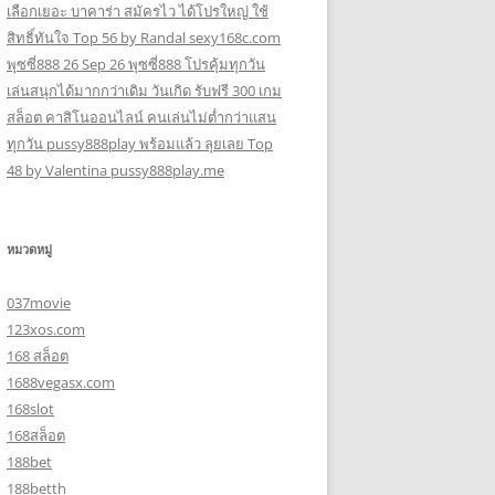
เลือกเยอะ บาคาร่า สมัครไว ได้โปรใหญ่ ใช้
สิทธิ์ทันใจ Top 56 by Randal sexy168c.com
พุซซี่888 26 Sep 26 พุซซี่888 โปรคุ้มทุกวัน
เล่นสนุกได้มากกว่าเดิม วันเกิด รับฟรี 300 เกม
สล็อต คาสิโนออนไลน์ คนเล่นไม่ต่ำกว่าแสน
ทุกวัน pussy888play พร้อมแล้ว ลุยเลย Top
48 by Valentina pussy888play.me
หมวดหมู่
037movie
123xos.com
168 สล็อต
1688vegasx.com
168slot
168สล็อต
188bet
188betth