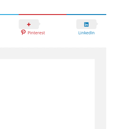
Pinterest
LinkedIn