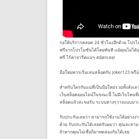
รอให้บริการตลอด 24 ชั่วโมงอีกด้วย โปรโมช
ฟรีจากโปรโมชั่นได้โดยทันที แม้คุณไม่ได
ฟรี ไร้ค่าจารีตแน่ๆ สมัครเลย!
มือใหม่ควรเริ่มเล่นสล็อตกับ joker123 หรือ
สำหรับใครกันแน่ที่เป็นมือใหม่รวมทั้งลังเ
เว็บสล็อตออนไลน์ในขณะนี้ ไม่มีเว็บไหนที่
สล็อตแล้วล่ะขอรับ ระบบต่างๆวางแบบมาเพื่
รับประกันเลยว่า สามารถใช้งานได้อย่างง
ด้วย รับประกันได้เลยครับผมว่า คุณจะสา
ถ้าหากคุณไม่เชื่อก็มาทดลองกันได้เลย