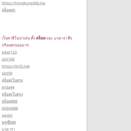
https://hongkong456.me
สล็อต66
เว็บคาสิโนน่าเล่น ทั้ง
สล็อต
และ
บาคาร่า
ตึง
จริงแตกบ่อยมาก
joker123
slot168
https://jin55.net
slot99
สล็อตเว็บตรง
jinda44
สล็อตเว็บตรง
สล็อต888
JINDA888
pgslot
พุซซี่888
บาคาร่า