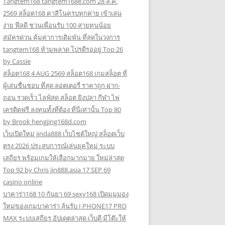
Tangtem168 tangtem168e.com 28 ส.ค.
2569 สล็อต168 คาสิโนครบทุกค่าย เข้าเล่น
ง่าย ฟีลดี ชวนเพื่อนรับ 100 สายทุนน้อย
สมัครด่วน คุ้มค่าการเดิมพัน ที่สุดในวงการ
tangtem168 ห้ามพลาด โปรดีรออยู่ Top 26
by Cassie
สล็อต168 4 AUG 2569 สล็อต168 เกมสล็อต ที่
ผู้เล่นชื่นชอบ ที่สุด ลอตเตอรี่ ราคาถูก ฝาก-
ถอน รวดเร็ว ไลฟ์สด สล็อต ยิงปลา กีฬา ไพ่
เครดิตฟรี ลงทุนทั้งที่ต้อง ที่นี่เท่านั้น Top 80
by Brook hengjing168d.com
เว็บเปิดใหม่ jinda888 เว็บไซต์ใหญ่ สล็อตเว็บ
ตรง 2026 ประสบการณ์เล่นยุคใหม่ ระบบ
เสถียร พร้อมเกมให้เลือกมากมาย ใหม่ล่าสุด
Top 92 by Chris jin888.asia 17 SEP 69
casino online
บาคาร่า168 10 กันยา 69 sexy168 เปิดมุมมอง
ใหม่ของเกมบาคาร่า ลุ้นรับ I PHONE17 PRO
MAX ระบบเสถียร อัปเดตล่าสุด เว็บดี มีโต๊ะให้