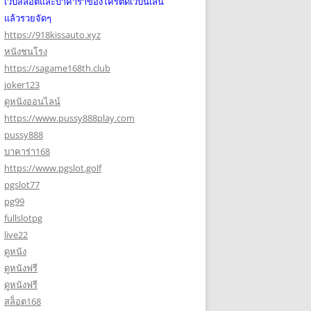
เว็บสล็อตและบาคาร่าของโครตดีเว็บนี้เล่น
แล้วรวยจัดๆ
https://918kissauto.xyz
หนังชนโรง
https://sagame168th.club
joker123
ดูหนังออนไลน์
https://www.pussy888play.com
pussy888
บาคาร่า168
https://www.pgslot.golf
pgslot77
pg99
fullslotpg
live22
ดูหนัง
ดูหนังฟรี
ดูหนังฟรี
สล็อต168