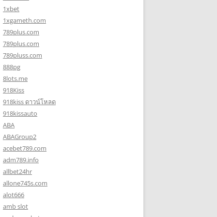
1xbet
1xgameth.com
789plus.com
789plus.com
789pluss.com
888pg
8lots.me
918Kiss
918kiss ดาวน์โหลด
918kissauto
ABA
ABAGroup2
acebet789.com
adm789.info
allbet24hr
allone745s.com
alot666
amb slot