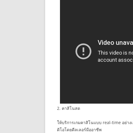
2. คาสิโนสด
ให้บริการเกมคาสิโนแบบ real-time อย่างเช
ดิโอโดยดีลเลอร์มืออาชีพ