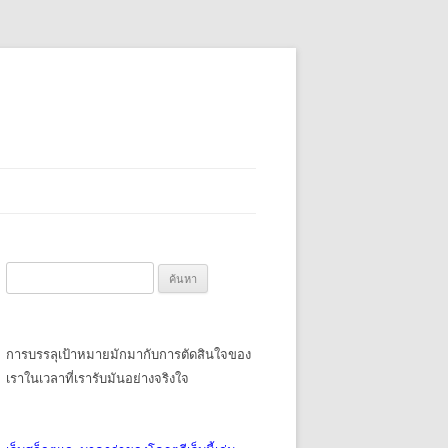
ค้นหา
สำหรับ:
การบรรลุเป้าหมายมักมากับการตัดสินใจของ
เราในเวลาที่เรารับมันอย่างจริงใจ