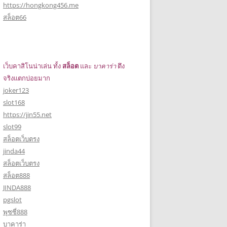
https://hongkong456.me
สล็อต66
เว็บคาสิโนน่าเล่น ทั้ง
สล็อต
และ
บาคาร่า
ตึง
จริงแตกบ่อยมาก
joker123
slot168
https://jin55.net
slot99
สล็อตเว็บตรง
jinda44
สล็อตเว็บตรง
สล็อต888
JINDA888
pgslot
พุซซี่888
บาคาร่า