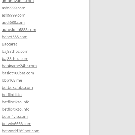
ambnovabet.com
asb9999.com
asb9999.com
audi688.com
autoslot16888.com
babet555.com
Baccarat
baj88thbz.com
baj88thbz.com
bar4game24hr.com
baslot168bet.com
bbp168.me
betboxclubs.com
betflixtikto
betflixtikto.info
betflixtikto.info
betm4vip.com
betwin6666.com
betworld369hot.com