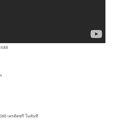
1688
บน
88 เครดิตฟรี ในทันที