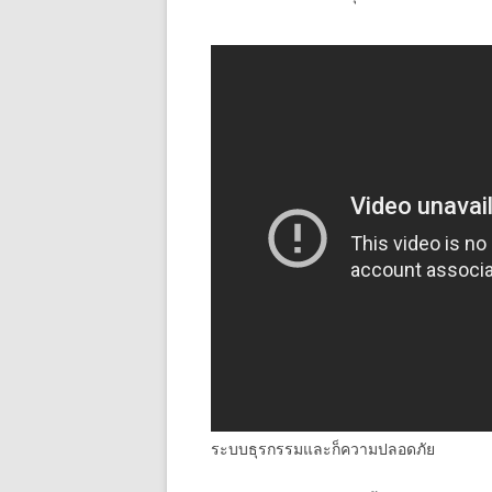
ระบบธุรกรรมและก็ความปลอดภัย