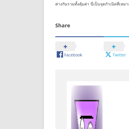
ต่างกันรวมทั้งคุ้มค่า นี่เป็นจุดกำเนิดที่เหมา
Share
Facebook
Twitter