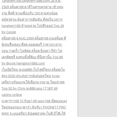
Tangtem168 tangtem168e.com 28 ส.ค.
2569 สล็อต168 คาสิโนครบทุกค่าย เข้าเล่น
ง่าย ฟีลดี ชวนเพื่อนรับ 100 สายทุนน้อย
สมัครด่วน คุ้มค่าการเดิมพัน ที่สุดในวงการ
tangtem168 ห้ามพลาด โปรดีรออยู่ Top 26
by Cassie
สล็อต168 4 AUG 2569 สล็อต168 เกมสล็อต ที่
ผู้เล่นชื่นชอบ ที่สุด ลอตเตอรี่ ราคาถูก ฝาก-
ถอน รวดเร็ว ไลฟ์สด สล็อต ยิงปลา กีฬา ไพ่
เครดิตฟรี ลงทุนทั้งที่ต้อง ที่นี่เท่านั้น Top 80
by Brook hengjing168d.com
เว็บเปิดใหม่ jinda888 เว็บไซต์ใหญ่ สล็อตเว็บ
ตรง 2026 ประสบการณ์เล่นยุคใหม่ ระบบ
เสถียร พร้อมเกมให้เลือกมากมาย ใหม่ล่าสุด
Top 92 by Chris jin888.asia 17 SEP 69
casino online
บาคาร่า168 10 กันยา 69 sexy168 เปิดมุมมอง
ใหม่ของเกมบาคาร่า ลุ้นรับ I PHONE17 PRO
MAX ระบบเสถียร อัปเดตล่าสุด เว็บดี มีโต๊ะให้