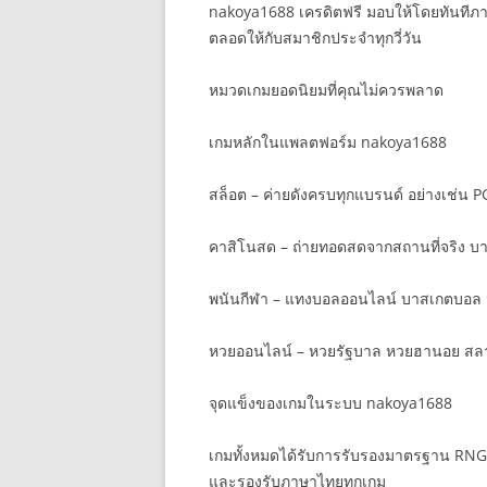
nakoya1688 เครดิตฟรี มอบให้โดยทันทีภายห
ตลอดให้กับสมาชิกประจำทุกวี่วัน
หมวดเกมยอดนิยมที่คุณไม่ควรพลาด
เกมหลักในแพลตฟอร์ม nakoya1688
สล็อต – ค่ายดังครบทุกแบรนด์ อย่างเช่น P
คาสิโนสด – ถ่ายทอดสดจากสถานที่จริง บาคา
พนันกีฬา – แทงบอลออนไลน์ บาสเกตบอล ม
หวยออนไลน์ – หวยรัฐบาล หวยฮานอย สลา
จุดแข็งของเกมในระบบ nakoya1688
เกมทั้งหมดได้รับการรับรองมาตรฐาน RN
และรองรับภาษาไทยทุกเกม