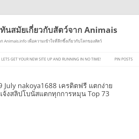
ทันสมัยเกี่ยวกับสัตว์จาก Animais
าก Animais.info เพื่อความเข้าใจที่ลึกซึ้งเกี่ยวกับโลกของสัตว์
ข้าม
ไป
LETS GET YOUR NEW SITE UP AND RUNNING IN NO TIME!
PIN POSTS
ยัง
เนื้อหา
9 July nakoya1688 เครดิตฟรี แตกง่าย
แจ้งสลิปโบนัสแตกทุกการหมุน Top 73