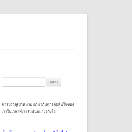
ค้นหา
สำหรับ:
การบรรลุเป้าหมายมักมากับการตัดสินใจของ
เราในเวลาที่เรารับมันอย่างจริงใจ