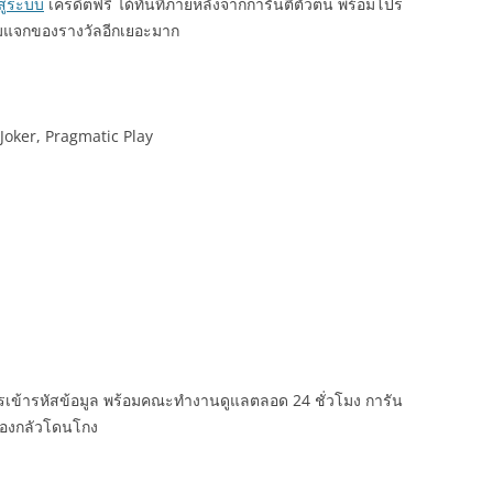
ู่ระบบ
เครดิตฟรี ได้ทันทีภายหลังจากการันตีตัวตน พร้อมโปร
รมแจกของรางวัลอีกเยอะมาก
 Joker, Pragmatic Play
รเข้ารหัสข้อมูล พร้อมคณะทำงานดูแลตลอด 24 ชั่วโมง การัน
ต้องกลัวโดนโกง