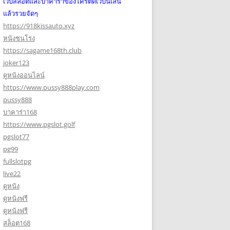
เว็บสล็อตและบาคาร่าของโครตดีเว็บนี้เล่น
แล้วรวยจัดๆ
https://918kissauto.xyz
หนังชนโรง
https://sagame168th.club
joker123
ดูหนังออนไลน์
https://www.pussy888play.com
pussy888
บาคาร่า168
https://www.pgslot.golf
pgslot77
pg99
fullslotpg
live22
ดูหนัง
ดูหนังฟรี
ดูหนังฟรี
สล็อต168