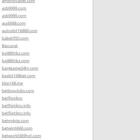
ambnovabet.com
asb9999.com
asb9999.com
audi688.com
autoslot16888.com
babet555.com
Baccarat
baj88thbz.com
baj88thbz.com
bar4game24hr.com
baslot168bet.com
bbp168.me
betboxclubs.com
betflixtikto
betflixtikto.info
betflixtikto.info
betm4vip.com
betwin6666.com
betworld369hot.com