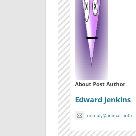
About Post Author
Edward Jenkins
noreply@animais.info