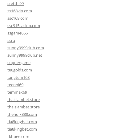
sretthi99
ss168vip.com
ssc168.com
ssc915casino.com
ssgame666
ssru
sunny9999club.com
sunny9999club.net
suppergame
t88golds.com
tangtem168
teenoi69
temmax69
thaisiambet.store
thaisiambet.store
thehulk888.com
tia8kingbet.com
tia8kingbet.com
tkbpgg.com