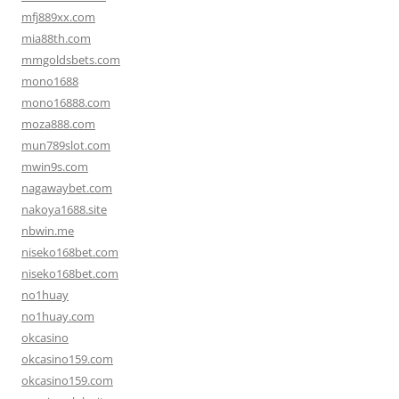
mfj889xx.com
mia88th.com
mmgoldsbets.com
mono1688
mono16888.com
moza888.com
mun789slot.com
mwin9s.com
nagawaybet.com
nakoya1688.site
nbwin.me
niseko168bet.com
niseko168bet.com
no1huay
no1huay.com
okcasino
okcasino159.com
okcasino159.com