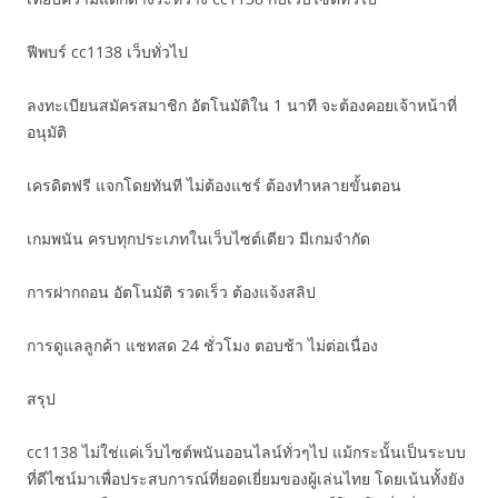
ฟีพบร์ cc1138 เว็บทั่วไป
ลงทะเบียนสมัครสมาชิก อัตโนมัติใน 1 นาที จะต้องคอยเจ้าหน้าที่
อนุมัติ
เครดิตฟรี แจกโดยทันที ไม่ต้องแชร์ ต้องทำหลายขั้นตอน
เกมพนัน ครบทุกประเภทในเว็บไซต์เดียว มีเกมจำกัด
การฝากถอน อัตโนมัติ รวดเร็ว ต้องแจ้งสลิป
การดูแลลูกค้า แชทสด 24 ชั่วโมง ตอบช้า ไม่ต่อเนื่อง
สรุป
cc1138 ไม่ใช่แค่เว็บไซต์พนันออนไลน์ทั่วๆไป แม้กระนั้นเป็นระบบ
ที่ดีไซน์มาเพื่อประสบการณ์ที่ยอดเยี่ยมของผู้เล่นไทย โดยเน้นทั้งยัง