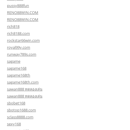
pussy888fun
RENO88WIN.COM
RENO88WIN.COM
rich818
rich8188.com
rockstar66win.com
royal99y.com
runway789s.com
sagame
sagame168
sagame168th
sagame168th.com
sawan888 ทดลองเล่น
sawan888 ทดลองเล่น
sbobet168
sbotop1688.com
sclass8888.com
sexy168