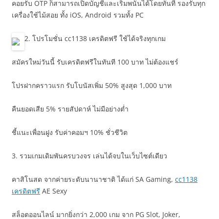
คอยรับ OTP ก็สามารถเปิดบัญชีและเริ่มพนันได้โดยทันที รองรับทุก
เครื่องใช้ไม้สอย ทั้ง iOS, Android รวมทั้ง PC
2. โปรโมชั่น cc1138 เครดิตฟรี ใช้ได้จริงทุกเกม
สมัครใหม่วันนี้ รับเครดิตฟรีในทันที 100 บาท ไม่ต้องแชร์
โปรฝากคราวแรก รับโบนัสเพิ่ม 50% สูงสุด 1,000 บาท
คืนยอดเสีย 5% รายสัปดาห์ ไม่มีอย่างต่ำ
ชี้แนะเพื่อนฝูง รับค่าคอมฯ 10% ชั่วชีวิต
3. รวมเกมเดิมพันครบวงจร เล่นได้จบในเว็บไซต์เดียว
คาสิโนสด จากค่ายระดับนานาชาติ ได้แก่ SA Gaming,
cc1138
เครดิตฟรี
AE Sexy
สล็อตออนไลน์ มากยิ่งกว่า 2,000 เกม จาก PG Slot, Joker,