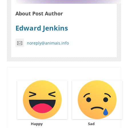
About Post Author
Edward Jenkins
noreply@animais.info
Happy
Sad