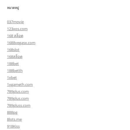
หมวดหมู่
037movie
123xos.com
168 สล็อต
1688vegasx.com
168slot
168สล็อต
188bet
188betth
1xbet
1xgameth.com
789plus.com
789plus.com
789pluss.com
888pg
8lots.me
918Kiss