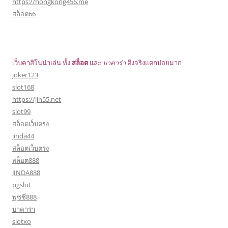
https://hongkong456.me
สล็อต66
เว็บคาสิโนน่าเล่น ทั้ง
สล็อต
และ
บาคาร่า
ตึงจริงแตกบ่อยมาก
joker123
slot168
https://jin55.net
slot99
สล็อตเว็บตรง
jinda44
สล็อตเว็บตรง
สล็อต888
JINDA888
pgslot
พุซซี่888
บาคาร่า
slotxo