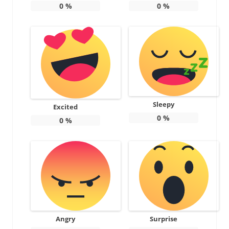
0
%
0
%
Sleepy
Excited
0
%
0
%
Angry
Surprise