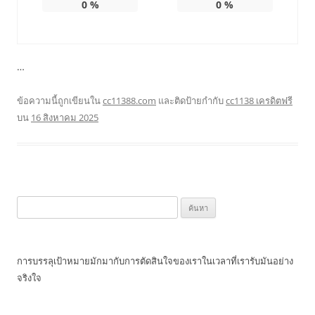
0
%
0
%
…
ข้อความนี้ถูกเขียนใน
cc11388.com
และติดป้ายกำกับ
cc1138 เครดิตฟรี
บน
16 สิงหาคม 2025
ค้นหา
สำหรับ:
การบรรลุเป้าหมายมักมากับการตัดสินใจของเราในเวลาที่เรารับมันอย่าง
จริงใจ