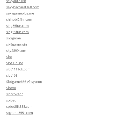
sexyauto168
sexybaccarat168.com
sexygameplus.me
shinobi24hr.com
sing55fun.com
sing55fun.com
six9game
six9game.win
sky2899.com
Slot
Slot Online
slot1111ok.com
slot168
Slotgame666 เข้าสู่ระบบ
Slotxo
slotxo24hr
soibet
spbetflik888.com
sqgame555s.com