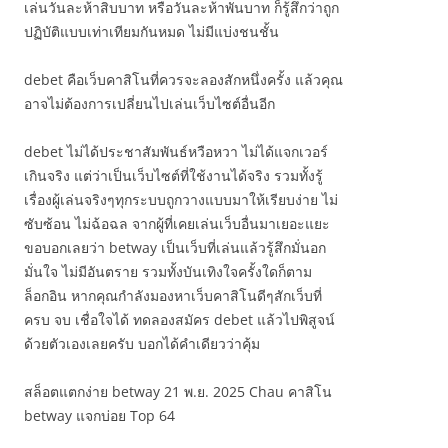
เล่นวันละห้าสิบบาท หรือวันละห้าพันบาท ก็รู้สึกว่าถูก
ปฏิบัติแบบเท่าเทียมกันหมด ไม่มีแบ่งชนชั้น
debet คือเว็บคาสิโนที่ควรจะลองสักหนึ่งครั้ง แล้วคุณ
อาจไม่ต้องการเปลี่ยนไปเล่นเว็บไซต์อื่นอีก
debet ไม่ได้ประชาสัมพันธ์หวือหวา ไม่ได้แจกเวอร์
เกินจริง แต่ว่าเป็นเว็บไซต์ที่ใช้งานได้จริง รวมทั้งรู้
เรื่องผู้เล่นจริงๆทุกระบบถูกวางแบบมาให้เรียบง่าย ไม่
ซับซ้อน ไม่ฉ้อฉล จากผู้ที่เคยเล่นเว็บอื่นมาเยอะแยะ
ขอบอกเลยว่า betway เป็นเว็บที่เล่นแล้วรู้สึกมั่นอก
มั่นใจ ไม่มีอันตราย รวมทั้งบันเทิงใจครั้งใดก็ตาม
ล็อกอิน หากคุณกำลังมองหาเว็บคาสิโนดีๆสักเว็บที่
ครบ จบ เชื่อใจได้ ทดลองสมัคร debet แล้วไปพิสูจน์
ด้วยตัวเองเลยครับ บอกได้คำเดียวว่าคุ้ม
สล็อตแตกง่าย betway 21 พ.ย. 2025 Chau คาสิโน
betway แจกบ่อย Top 64