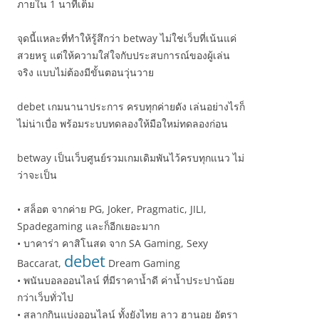
ภายใน 1 นาทีเต็ม
จุดนี้แหละที่ทำให้รู้สึกว่า betway ไม่ใช่เว็บที่เน้นแค่
สวยหรู แต่ให้ความใส่ใจกับประสบการณ์ของผู้เล่น
จริง แบบไม่ต้องมีขั้นตอนวุ่นวาย
debet เกมนานาประการ ครบทุกค่ายดัง เล่นอย่างไรก็
ไม่น่าเบื่อ พร้อมระบบทดลองให้มือใหม่ทดลองก่อน
betway เป็นเว็บศูนย์รวมเกมเดิมพันไว้ครบทุกแนว ไม่
ว่าจะเป็น
• สล็อต จากค่าย PG, Joker, Pragmatic, JILI,
Spadegaming และก็อีกเยอะมาก
• บาคาร่า คาสิโนสด จาก SA Gaming, Sexy
debet
Baccarat,
Dream Gaming
• พนันบอลออนไลน์ ที่มีราคาน้ำดี ค่าน้ำประปาน้อย
กว่าเว็บทั่วไป
• สลากกินแบ่งออนไลน์ ทั้งยังไทย ลาว ฮานอย อัตรา