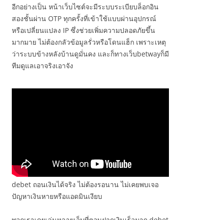
อีกอย่างเป็น หน้าเว็บไซต์จะมีระบบระเบียบล็อกอิน
สองชั้นผ่าน OTP ทุกครั้งที่เข้าใช้แบบผ่านอุปกรณ์
หรือเปลี่ยนแปลง IP ซึ่งช่วยเพิ่มความปลอดภัยขึ้น
มากมาย ไม่ต้องกลัวข้อมูลรั่วหรือโดนแฮ็ก เพราะเหตุ
ว่าระบบข้างหลังบ้านดูมั่นคง และก็ทางเว็บbetwayก็มี
ทีมดูแลเอาจริงเอาจัง
debet ถอนเงินได้จริง ไม่ต้องรอนาน ไม่เคยพบเจอ
ปัญหาเงินหายหรือแอดมินเงียบ
พวกเราเคยเล่นหลายเว็บที่ตอนฝากเงินเร็วมาก debet