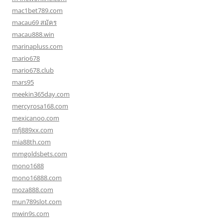
mac1bet789.com
macau69 สมัคร
macau888.win
marinapluss.com
mario678
mario678.club
mars95
meekin365day.com
mercyrosa168.com
mexicanoo.com
mfj889xx.com
mia88th.com
mmgoldsbets.com
mono1688
mono16888.com
moza888.com
mun789slot.com
mwin9s.com