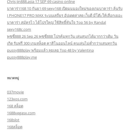
Chris jin888.asia 17 SEP 69 casino online
บาคาร่า168 10 กันยา 69 sexy168 เปิดมุมมองใหม่ของเกมบาคาร่า ลุ้นรับ
I PHONE17 PRO MAX ระบบเสถียร อัปเดตล่าสุด เว็บดี มีโต๊ะให้เลือกเยอะ
บาคาร่า สมัครไว ได้โปรใหญ่ ใช้สิทธิ์ทันใจ Top 56 by Randal
sexy168c.com
พุซซี่888 26 Sep 26 พุซซี่888 โปรคุ้มทุกวัน เล่นสนุกได้มากกว่าเดิม วัน
เกิด รับฟรี 300 เกมสล็อต คาสิโนออนไลน์ คนเล่นไม่ต่ำกว่าแสนทุกวัน
pussy888play พร้อมแล้ว ลุยเลย Top 48 by Valentina
pussy888play.me
หมวดหมู่
037movie
123xos.com
168 สล็อต
1688vegasx.com
168slot
168สล็อต