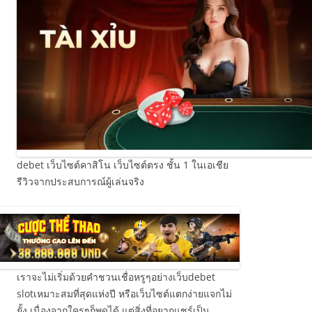
debet เว็บไซต์คาสิโน เว็บไซต์ตรง ชั้น 1 ในเอเชีย
รีวิวจากประสบการณ์ผู้เล่นจริง
เราจะไม่เริ่มด้วยคำชวนเชื่อหรูๆอย่างเว็บdebet
slotเหมาะสมที่สุดแห่งปี หรือเว็บไซต์แตกง่ายแจกไม่
ยั้ง เนื่องจากใครๆก็พูดได้ แต่สิ่งที่อยากแชร์เป็น