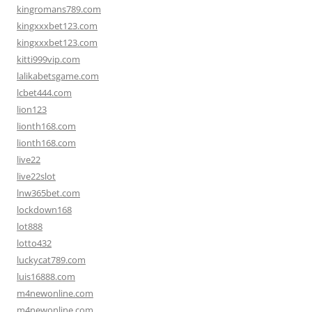
kingromans789.com
kingxxxbet123.com
kingxxxbet123.com
kitti999vip.com
lalikabetsgame.com
lcbet444.com
lion123
lionth168.com
lionth168.com
live22
live22slot
lnw365bet.com
lockdown168
lot888
lotto432
luckycat789.com
luis16888.com
m4newonline.com
m4newonline.com