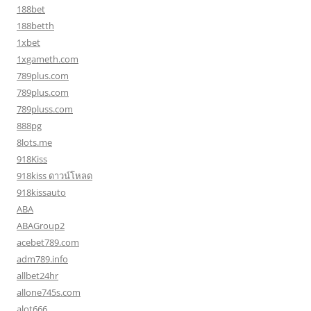
188bet
188betth
1xbet
1xgameth.com
789plus.com
789plus.com
789pluss.com
888pg
8lots.me
918Kiss
918kiss ดาวน์โหลด
918kissauto
ABA
ABAGroup2
acebet789.com
adm789.info
allbet24hr
allone745s.com
alot666