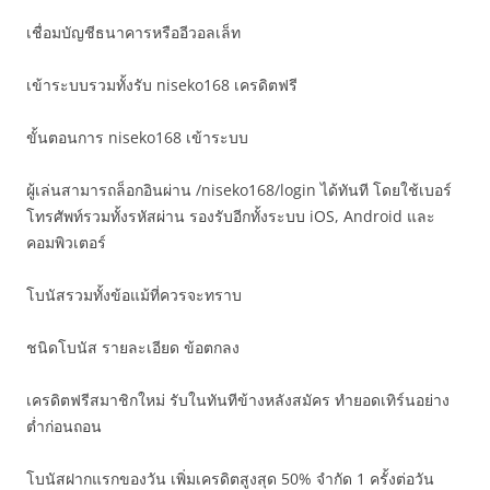
เชื่อมบัญชีธนาคารหรืออีวอลเล็ท
เข้าระบบรวมทั้งรับ niseko168 เครดิตฟรี
ขั้นตอนการ niseko168 เข้าระบบ
ผู้เล่นสามารถล็อกอินผ่าน /niseko168/login ได้ทันที โดยใช้เบอร์
โทรศัพท์รวมทั้งรหัสผ่าน รองรับอีกทั้งระบบ iOS, Android และ
คอมพิวเตอร์
โบนัสรวมทั้งข้อแม้ที่ควรจะทราบ
ชนิดโบนัส รายละเอียด ข้อตกลง
เครดิตฟรีสมาชิกใหม่ รับในทันทีข้างหลังสมัคร ทำยอดเทิร์นอย่าง
ต่ำก่อนถอน
โบนัสฝากแรกของวัน เพิ่มเครดิตสูงสุด 50% จำกัด 1 ครั้งต่อวัน