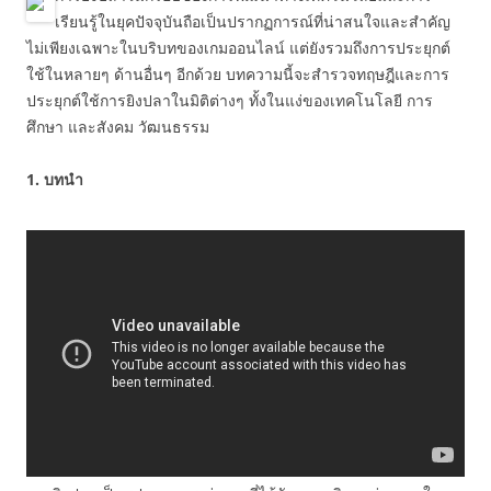
เรียนรู้ในยุคปัจจุบันถือเป็นปรากฏการณ์ที่น่าสนใจและสำคัญ
ไม่เพียงเฉพาะในบริบทของเกมออนไลน์ แต่ยังรวมถึงการประยุกต์
ใช้ในหลายๆ ด้านอื่นๆ อีกด้วย บทความนี้จะสำรวจทฤษฎีและการ
ประยุกต์ใช้การยิงปลาในมิติต่างๆ ทั้งในแง่ของเทคโนโลยี การ
ศึกษา และสังคม วัฒนธรรม
1. บทนำ