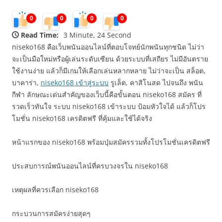
0
0
0
0
Read Time:
3 Minute, 24 Second
niseko168 คือเว็บพนันออนไลน์ที่ตอบโจทย์นักพนันทุกชนิด ไม่ว่า
จะเป็นมือใหม่หรือผู้เล่นระดับเซียน ด้วยระบบที่เสถียร ไม่มีอันตราย
ใช้งานง่าย แล้วก็มีเกมให้เลือกเล่นหลากหลาย ไม่ว่าจะเป็น สล็อต,
บาคาร่า,
niseko168 เข้าสู่ระบบ
รูเล็ต, คาสิโนสด ไปจนถึง พนัน
กีฬา ลักษณะเด่นสำคัญของเว็บนี้คือขั้นตอน niseko168 สมัคร ที่
รวดเร็วทันใจ ระบบ niseko168 เข้าระบบ ป้อมหัวใจได้ แล้วก็โปร
โมชั่น niseko168 เครดิตฟรี ที่คุ้มและใช้ได้จริง
หน้าแรกของ niseko168 พร้อมปุ่มสมัครรวมทั้งโปรโมชั่นเครดิตฟรี
ประสบการณ์พนันออนไลน์ที่ครบวงจรใน niseko168
เหตุผลที่ควรเลือก niseko168
กระบวนการสมัครง่ายสุดๆ