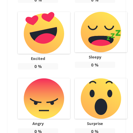
Sleepy
Excited
0
%
0
%
Angry
Surprise
0
%
0
%