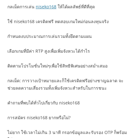
กลเม็ดการเล่น
niseko168
ให้ได้ผลลัพธ์ที่ดีที่สุด
ใช้ niseko168 เครดิตฟรี ทดสอบเกมใหม่ก่อนลงทุนจริง
กำหนดงบประมาณการเล่นรวมทั้งยึดตามแผน
เลือกเกมที่มีค่า RTP สูงเพื่อเพิ่มจังหวะได้กำไร
ติดตามโปรโมชั่นใหม่ๆเพื่อใช้สิทธิพิเศษอย่างสม่ำเสมอ
กลเม็ด: การวางเป้าหมายและก็ใช้เครดิตฟรีอย่างชาญฉลาด จะ
ช่วยลดความเสี่ยงรวมทั้งเพิ่มจังหวะสำหรับในการชนะ
คำถามที่พบได้ทั่วไปเกี่ยวกับ niseko168
การสมัคร niseko168 ยากหรือไม่?
ไม่ยาก ใช้เวลาไม่เกิน 3 นาที กรอกข้อมูลและรับรอง OTP ก็พร้อม