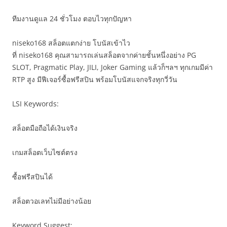
ทีมงานดูแล 24 ชั่วโมง ตอบไวทุกปัญหา
niseko168 สล็อตแตกง่าย โบนัสเข้าไว
ที่ niseko168 คุณสามารถเล่นสล็อตจากค่ายชั้นหนึ่งอย่าง PG
SLOT, Pragmatic Play, JILI, Joker Gaming แล้วก็ฯลฯ ทุกเกมมีค่า
RTP สูง มีฟีเจอร์ซื้อฟรีสปิน พร้อมโบนัสแจกจริงทุกวี่วัน
LSI Keywords:
สล็อตมือถือได้เงินจริง
เกมสล็อตเว็บไซต์ตรง
ซื้อฟรีสปินได้
สล็อตวอเลทไม่มีอย่างน้อย
Keyword Suggest: