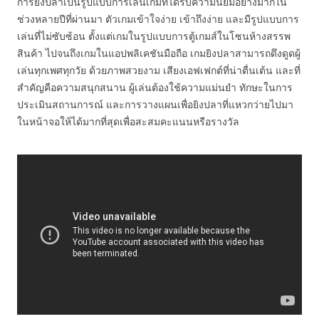
การยิงปลาเป็นรูปแบบการเล่นเกมที่ได้รับความนิยมอย่างมากใน
ช่วงหลายปีที่ผ่านมา ตัวเกมเข้าใจง่าย เข้าถึงง่าย และมีรูปแบบการ
เล่นที่ไม่ซับซ้อน ตั้งแต่เกมในรูปแบบการตู้เกมส์ในโซนห้างสรรพ
สินค้า ไปจนถึงเกมในแอปพลิเคชันมือถือ เกมยิงปลาสามารถดึงดูดผู้
เล่นทุกเพศทุกวัย ด้วยภาพสวยงาม เสียงเอฟเฟกต์ที่น่าตื่นเต้น และที่
สำคัญคือความสนุกสนาน ผู้เล่นต้องใช้ความแม่นยำ ทักษะในการ
ประเมินสถานการณ์ และการวางแผนเพื่อยิงปลาที่แหวกว่ายไปมา
ในหน้าจอให้ได้มากที่สุดเพื่อสะสมคะแนนหรือรางวัล