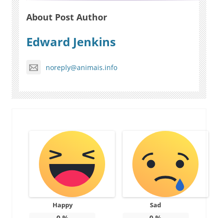
About Post Author
Edward Jenkins
noreply@animais.info
Happy
Sad
0
%
0
%