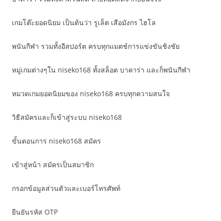
เกมโต๊ะยอดนิยม เป็นต้นว่า รูเล็ต เสือมังกร ไฮโล
พนันกีฬา รวมทั้งอีสปอร์ต ครบทุกแมตช์การแข่งขันชิงชัย
หมู่เกมต่างๆใน niseko168 ทั้งสล็อต บาคาร่า และก็พนันกีฬา
หมวดเกมยอดนิยมของ niseko168 ครบทุกความสนใจ
วิธีสมัครและก็เข้าสู่ระบบ niseko168
ขั้นตอนการ niseko168 สมัคร
เข้าสู่หน้า สมัครเป็นสมาชิก
กรอกข้อมูลส่วนตัวและเบอร์โทรศัพท์
ยืนยันรหัส OTP