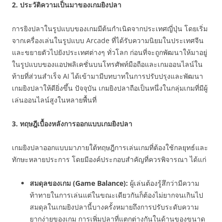
2. ประวัติความเป็นมาของเกมยิงปลา
การยิงปลาในรูปแบบของเกมมีต้นกำเนิดจากประเทศญี่ปุ่น โดยเริ่ม
จากเครื่องเล่นในรูปแบบ Arcade ที่ได้รับความนิยมในประเทศจีน
และขยายตัวไปยังประเทศต่างๆ ทั่วโลก ก่อนที่จะถูกพัฒนาให้มาอยู่
ในรูปแบบของแอปพลิเคชั่นบนโทรศัพท์มือถือและเกมออนไลน์ใน
ท้ายที่ส่วนสำเร็จ AI ได้เข้ามามีบทบาทในการปรับปรุงและพัฒนา
เกมยิงปลาให้ดียิ่งขึ้น ปัจจุบัน เกมยิงปลาถือเป็นหนึ่งในกลุ่มเกมที่มีผู้
เล่นออนไลน์สูงในหลายพื้นที่
3. ทฤษฎีเบื้องหลังการออกแบบเกมยิงปลา
เกมยิงปลาออกแบบมาภายใต้ทฤษฎีการเล่นเกมที่ต้องใช้กลยุทธ์และ
ทักษะหลายประการ โดยมีองค์ประกอบสำคัญที่ควรพิจารณา ได้แก่
สมดุลของเกม (Game Balance):
ผู้เล่นต้องรู้สึกว่ามีความ
ท้าทายในการเล่นแต่ในขณะเดียวกันก็ต้องไม่ยากจนเกินไป
สมดุลในเกมยิงปลานี้บางครั้งหมายถึงการปรับระดับความ
ยากง่ายของเกม การเพิ่มปลาที่แตกต่างกันในด้านของขนาด