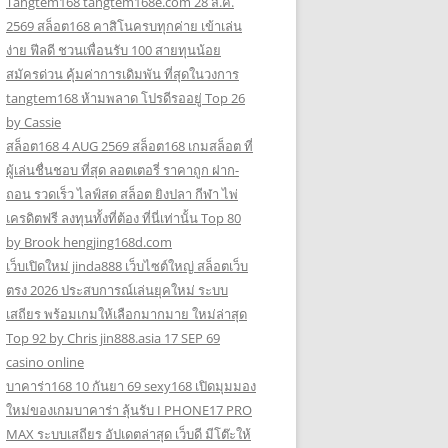
Tangtem168 tangtem168e.com 28 ส.ค.
2569 สล็อต168 คาสิโนครบทุกค่าย เข้าเล่น
ง่าย ฟีลดี ชวนเพื่อนรับ 100 สายทุนน้อย
สมัครด่วน คุ้มค่าการเดิมพัน ที่สุดในวงการ
tangtem168 ห้ามพลาด โปรดีรออยู่ Top 26
by Cassie
สล็อต168 4 AUG 2569 สล็อต168 เกมสล็อต ที่
ผู้เล่นชื่นชอบ ที่สุด ลอตเตอรี่ ราคาถูก ฝาก-
ถอน รวดเร็ว ไลฟ์สด สล็อต ยิงปลา กีฬา ไพ่
เครดิตฟรี ลงทุนทั้งที่ต้อง ที่นี่เท่านั้น Top 80
by Brook hengjing168d.com
เว็บเปิดใหม่ jinda888 เว็บไซต์ใหญ่ สล็อตเว็บ
ตรง 2026 ประสบการณ์เล่นยุคใหม่ ระบบ
เสถียร พร้อมเกมให้เลือกมากมาย ใหม่ล่าสุด
Top 92 by Chris jin888.asia 17 SEP 69
casino online
บาคาร่า168 10 กันยา 69 sexy168 เปิดมุมมอง
ใหม่ของเกมบาคาร่า ลุ้นรับ I PHONE17 PRO
MAX ระบบเสถียร อัปเดตล่าสุด เว็บดี มีโต๊ะให้