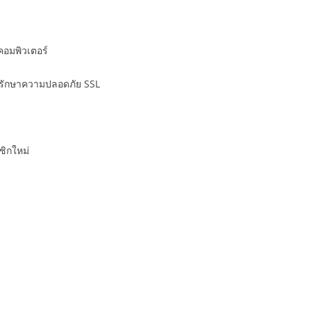
งคอมพิวเตอร์
บรักษาความปลอดภัย SSL
ชิกใหม่