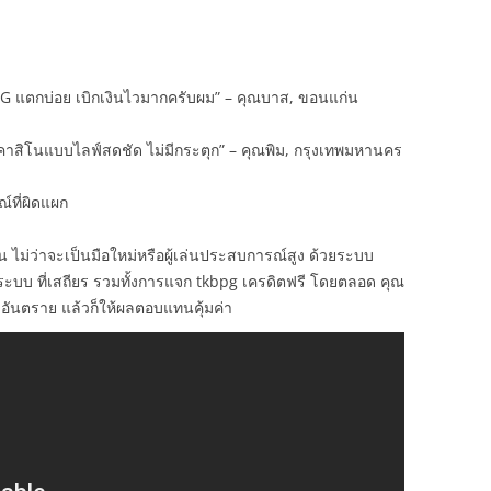
ต PG แตกบ่อย เบิกเงินไวมากครับผม” – คุณบาส, ขอนแก่น
่นคาสิโนแบบไลฟ์สดชัด ไม่มีกระตุก” – คุณพิม, กรุงเทพมหานคร
ณ์ที่ผิดแผก
น ไม่ว่าจะเป็นมือใหม่หรือผู้เล่นประสบการณ์สูง ด้วยระบบ
้าระบบ ที่เสถียร รวมทั้งการแจก tkbpg เครดิตฟรี โดยตลอด คุณ
่มีอันตราย แล้วก็ให้ผลตอบแทนคุ้มค่า