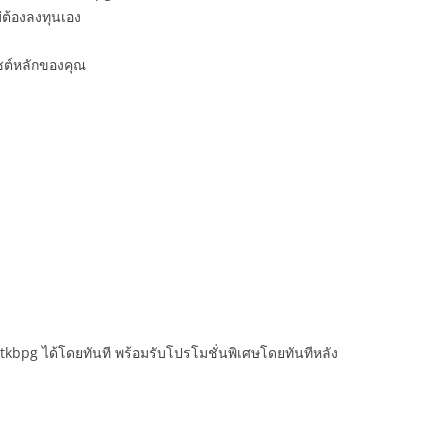
ม่ต้องลงทุนเอง
ไซต์หลักของคุณ
บ tkbpg ได้โดยทันที พร้อมรับโปรโมชั่นพิเศษโดยทันทีหลัง