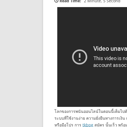
Read Time:
2 Minute, 5 Second
โลกของการพนันออนไลน์ในตอนนี้เต็มไปด้
ระบบที่ใช้งานง่าย ความยั่งยืนทางการเงิน 
หรือมือโปร การ
tkbpg
สมัคร นั้นเร็ว พร้อ