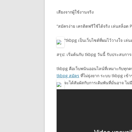
เสียงจากผู้ใช้งานจริง
“สมัครง่าย เครดิตฟรีใช้ได้จริง เล่นสล็อ
“tkbpg เป็นเว็บไซต์ที่ผมไว้วางใจ เล
สรุป: เริ่มต้นกับ tkbpg วันนี้ รับประสบการ
tkbpg คือเว็บพนันออนไลน์ที่เหมาะกับทุกค
tkbpg สมัคร
ที่ไม่ยุ่งยาก ระบบ tkbpg เข
จะได้สัมผัสกับการเดิมพันที่มั่นอาจ ไม