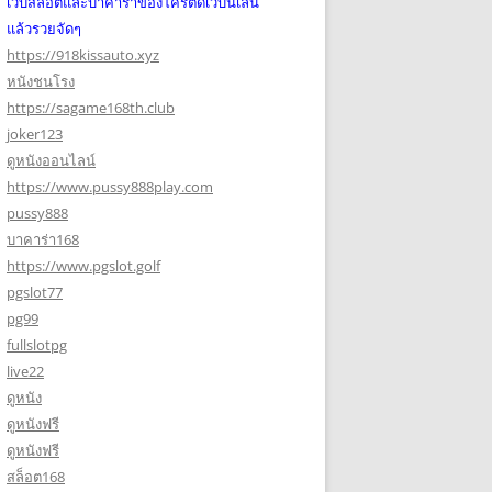
เว็บสล็อตและบาคาร่าของโครตดีเว็บนี้เล่น
แล้วรวยจัดๆ
https://918kissauto.xyz
หนังชนโรง
https://sagame168th.club
joker123
ดูหนังออนไลน์
https://www.pussy888play.com
pussy888
บาคาร่า168
https://www.pgslot.golf
pgslot77
pg99
fullslotpg
live22
ดูหนัง
ดูหนังฟรี
ดูหนังฟรี
สล็อต168