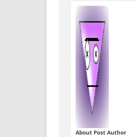
About Post Author