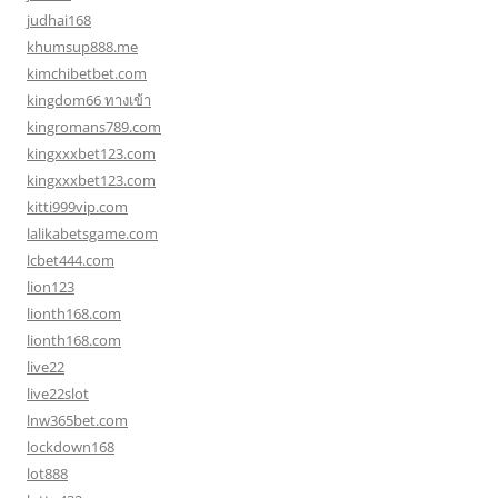
judhai168
khumsup888.me
kimchibetbet.com
kingdom66 ทางเข้า
kingromans789.com
kingxxxbet123.com
kingxxxbet123.com
kitti999vip.com
lalikabetsgame.com
lcbet444.com
lion123
lionth168.com
lionth168.com
live22
live22slot
lnw365bet.com
lockdown168
lot888