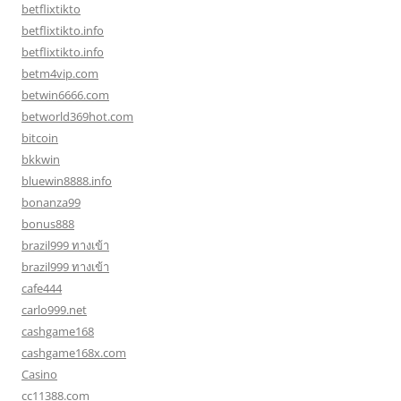
betflixtikto
betflixtikto.info
betflixtikto.info
betm4vip.com
betwin6666.com
betworld369hot.com
bitcoin
bkkwin
bluewin8888.info
bonanza99
bonus888
brazil999 ทางเข้า
brazil999 ทางเข้า
cafe444
carlo999.net
cashgame168
cashgame168x.com
Casino
cc11388.com