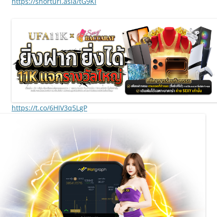
https://shorturl.asia/tG9KI
https://t.co/6HIV3q5LgP