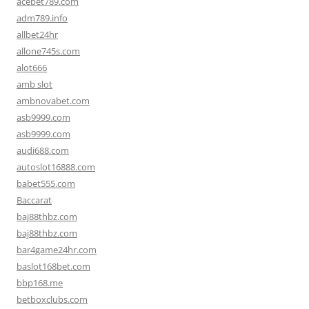
acebet789.com
adm789.info
allbet24hr
allone745s.com
alot666
amb slot
ambnovabet.com
asb9999.com
asb9999.com
audi688.com
autoslot16888.com
babet555.com
Baccarat
baj88thbz.com
baj88thbz.com
bar4game24hr.com
baslot168bet.com
bbp168.me
betboxclubs.com