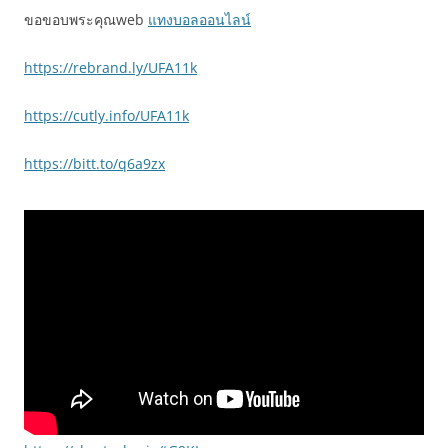
ขอขอบพระคุณweb
แทงบอลออนไลน์
https://rebrand.ly/UFA11k
https://cutly.info/UFA11k
https://bitt.to/q6a9zx