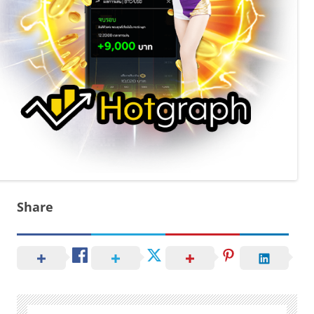
Share