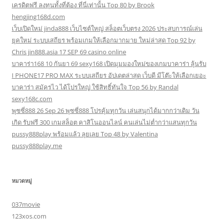
เครดิตฟรี ลงทุนทั้งที่ต้อง ที่นี่เท่านั้น Top 80 by Brook
hengjing168d.com
เว็บเปิดใหม่ jinda888 เว็บไซต์ใหญ่ สล็อตเว็บตรง 2026 ประสบการณ์เล่น
ยุคใหม่ ระบบเสถียร พร้อมเกมให้เลือกมากมาย ใหม่ล่าสุด Top 92 by
Chris jin888.asia 17 SEP 69 casino online
บาคาร่า168 10 กันยา 69 sexy168 เปิดมุมมองใหม่ของเกมบาคาร่า ลุ้นรับ
I PHONE17 PRO MAX ระบบเสถียร อัปเดตล่าสุด เว็บดี มีโต๊ะให้เลือกเยอะ
บาคาร่า สมัครไว ได้โปรใหญ่ ใช้สิทธิ์ทันใจ Top 56 by Randal
sexy168c.com
พุซซี่888 26 Sep 26 พุซซี่888 โปรคุ้มทุกวัน เล่นสนุกได้มากกว่าเดิม วัน
เกิด รับฟรี 300 เกมสล็อต คาสิโนออนไลน์ คนเล่นไม่ต่ำกว่าแสนทุกวัน
pussy888play พร้อมแล้ว ลุยเลย Top 48 by Valentina
pussy888play.me
หมวดหมู่
037movie
123xos.com