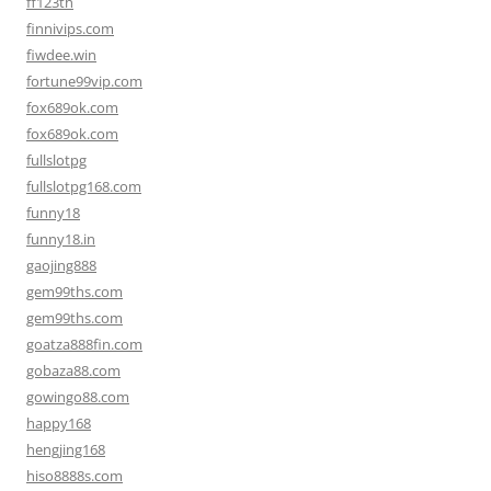
ff123th
finnivips.com
fiwdee.win
fortune99vip.com
fox689ok.com
fox689ok.com
fullslotpg
fullslotpg168.com
funny18
funny18.in
gaojing888
gem99ths.com
gem99ths.com
goatza888fin.com
gobaza88.com
gowingo88.com
happy168
hengjing168
hiso8888s.com