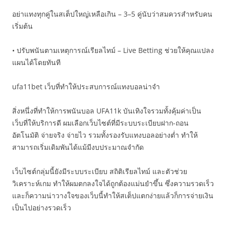
อย่าแทงทุกคู่ในสเต็ปใหญ่เหลือเกิน – 3–5 คู่นับว่าสมควรสำหรับคน
เริ่มต้น
• ปรับพนันตามเหตุการณ์เรียลไทม์ – Live Betting ช่วยให้คุณแปลง
แผนได้โดยทันที
ufa11bet เว็บที่ทำให้ประสบการณ์แทงบอลน่าจำ
สิ่งหนึ่งที่ทำให้การพนันบอล UFA11k บันเทิงใจรวมทั้งคุ้มค่าเป็น
เว็บที่ให้บริการดี ผมเลือกเว็บไซต์ที่มีระบบระเบียบฝาก-ถอน
อัตโนมัติ จ่ายจริง จ่ายไว รวมทั้งรองรับแทงบอลอย่างต่ำ ทำให้
สามารถเริ่มเดิมพันได้แม้มีงบประมาณจำกัด
เว็บไซต์กลุ่มนี้ยังมีระบบระเบียบ สถิติเรียลไทม์ และตัวช่วย
วิเคราะห์เกม ทำให้ผมตกลงใจได้ถูกต้องแม่นยำขึ้น ซึ่งความรวดเร็ว
และก็ความน่าวางใจของเว็บนี้ทำให้สเต็ปแตกง่ายแล้วก็การจ่ายเงิน
เป็นไปอย่างรวดเร็ว