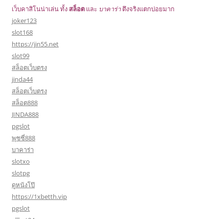
เว็บคาสิโนน่าเล่น ทั้ง
สล็อต
และ
บาคาร่า
ตึงจริงแตกบ่อยมาก
joker123
slot168
https://jin55.net
slot99
สล็อตเว็บตรง
jinda44
สล็อตเว็บตรง
สล็อต888
JINDA888
pgslot
พุซซี่888
บาคาร่า
slotxo
slotpg
ดูหนังโป๊
https://1xbetth.vip
pgslot