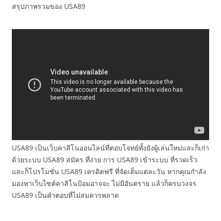
สรุปภาพรวมของ USA89
USA89 เป็นเว็บคาสิโนออนไลน์ที่ตอบโจทย์ทั้งยังผู้เล่นใหม่และก็เก่า
ด้วยระบบ USA89 สมัคร ที่ง่าย การ USA89 เข้าระบบ ที่รวดเร็ว
และก็โปรโมชั่น USA89 เครดิตฟรี ที่จัดเต็มแต่ละวัน หากคุณกำลัง
มองหาเว็บไซต์คาสิโนป้อมอาจจะ ไม่มีอันตราย แล้วก็ครบวงจร
USA89 เป็นคำตอบที่ไม่สมควรพลาด