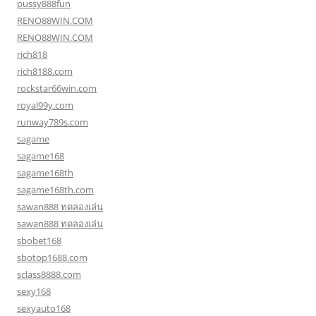
pussy888fun
RENO88WIN.COM
RENO88WIN.COM
rich818
rich8188.com
rockstar66win.com
royal99y.com
runway789s.com
sagame
sagame168
sagame168th
sagame168th.com
sawan888 ทดลองเล่น
sawan888 ทดลองเล่น
sbobet168
sbotop1688.com
sclass8888.com
sexy168
sexyauto168