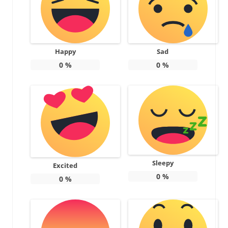
Happy
Sad
0
%
0
%
Sleepy
Excited
0
%
0
%