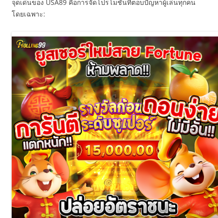
จุดเด่นของ USA89 คือการจัดโปรโมชั่นที่ตอบปัญหาผู้เล่นทุกคน
โดยเฉพาะ: