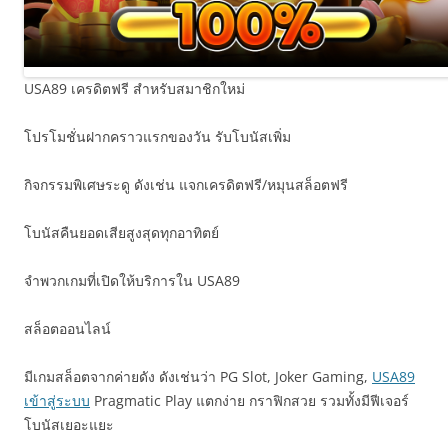
USA89 เครดิตฟรี สำหรับสมาชิกใหม่
โปรโมชั่นฝากคราวแรกของวัน รับโบนัสเพิ่ม
กิจกรรมพิเศษระดู ดังเช่น แจกเครดิตฟรี/หมุนสล็อตฟรี
โบนัสคืนยอดเสียสูงสุดทุกอาทิตย์
จำพวกเกมที่เปิดให้บริการใน USA89
สล็อตออนไลน์
มีเกมสล็อตจากค่ายดัง ดังเช่นว่า PG Slot, Joker Gaming,
USA89
เข้าสู่ระบบ
Pragmatic Play แตกง่าย กราฟิกสวย รวมทั้งมีฟีเจอร์
โบนัสเยอะแยะ