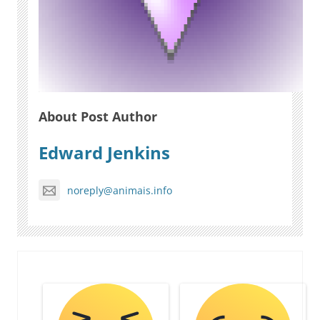
About Post Author
Edward Jenkins
noreply@animais.info