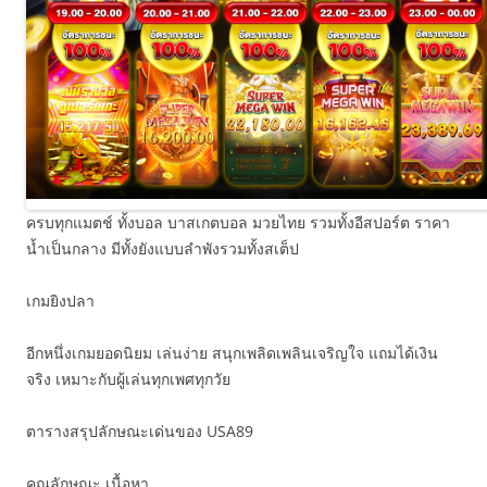
ครบทุกแมตช์ ทั้งบอล บาสเกตบอล มวยไทย รวมทั้งอีสปอร์ต ราคา
น้ำเป็นกลาง มีทั้งยังแบบลำพังรวมทั้งสเต็ป
เกมยิงปลา
อีกหนึ่งเกมยอดนิยม เล่นง่าย สนุกเพลิดเพลินเจริญใจ แถมได้เงิน
จริง เหมาะกับผู้เล่นทุกเพศทุกวัย
ตารางสรุปลักษณะเด่นของ USA89
คุณลักษณะ เนื้อหา