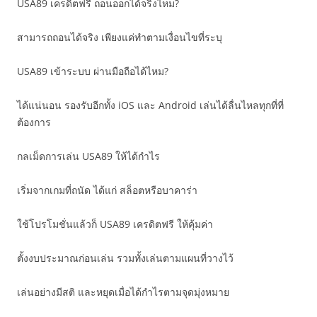
USA89 เครดิตฟรี ถอนออกได้จริงไหม?
สามารถถอนได้จริง เพียงแค่ทำตามเงื่อนไขที่ระบุ
USA89 เข้าระบบ ผ่านมือถือได้ไหม?
ได้แน่นอน รองรับอีกทั้ง iOS และ Android เล่นได้ลื่นไหลทุกที่ที่
ต้องการ
กลเม็ดการเล่น USA89 ให้ได้กำไร
เริ่มจากเกมที่ถนัด ได้แก่ สล็อตหรือบาคาร่า
ใช้โปรโมชั่นแล้วก็ USA89 เครดิตฟรี ให้คุ้มค่า
ตั้งงบประมาณก่อนเล่น รวมทั้งเล่นตามแผนที่วางไว้
เล่นอย่างมีสติ และหยุดเมื่อได้กำไรตามจุดมุ่งหมาย