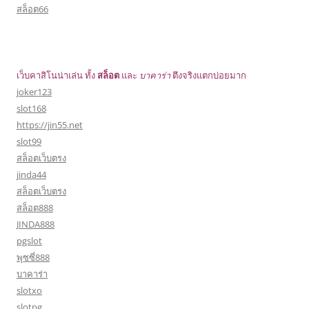
สล็อต66
เว็บคาสิโนน่าเล่น ทั้ง
สล็อต
และ
บาคาร่า
ตึงจริงแตกบ่อยมาก
joker123
slot168
https://jin55.net
slot99
สล็อตเว็บตรง
jinda44
สล็อตเว็บตรง
สล็อต888
JINDA888
pgslot
พุซซี่888
บาคาร่า
slotxo
slotpg