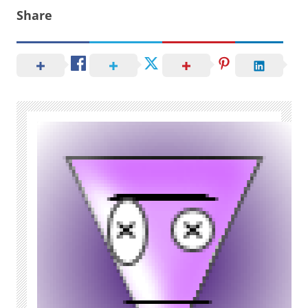
Share