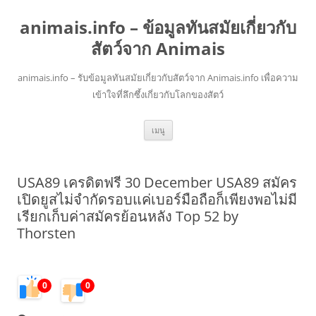
animais.info – ข้อมูลทันสมัยเกี่ยวกับ
สัตว์จาก Animais
animais.info – รับข้อมูลทันสมัยเกี่ยวกับสัตว์จาก Animais.info เพื่อความ
เข้าใจที่ลึกซึ้งเกี่ยวกับโลกของสัตว์
ข้าม
เมนู
ไป
ยัง
เนื้อหา
USA89 เครดิตฟรี 30 December USA89 สมัคร
เปิดยูสไม่จำกัดรอบแค่เบอร์มือถือก็เพียงพอไม่มี
เรียกเก็บค่าสมัครย้อนหลัง Top 52 by
Thorsten
0
0