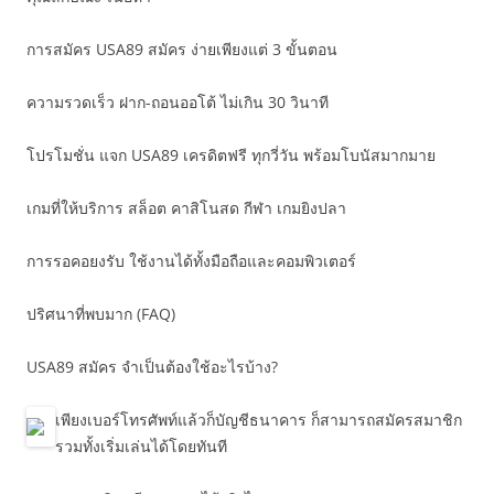
การสมัคร USA89 สมัคร ง่ายเพียงแต่ 3 ขั้นตอน
ความรวดเร็ว ฝาก-ถอนออโต้ ไม่เกิน 30 วินาที
โปรโมชั่น แจก USA89 เครดิตฟรี ทุกวี่วัน พร้อมโบนัสมากมาย
เกมที่ให้บริการ สล็อต คาสิโนสด กีฬา เกมยิงปลา
การรอคอยงรับ ใช้งานได้ทั้งมือถือและคอมพิวเตอร์
ปริศนาที่พบมาก (FAQ)
USA89 สมัคร จำเป็นต้องใช้อะไรบ้าง?
เพียงเบอร์โทรศัพท์แล้วก็บัญชีธนาคาร ก็สามารถสมัครสมาชิก
รวมทั้งเริ่มเล่นได้โดยทันที