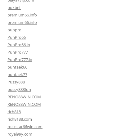
play97vip.com
pokbet
premium66.info
premium66.info
punpro
PunPro66
PunPro66.in
PunPro777
PunPro777.io
puntaek66
puntaek77
Pussy888
pussy888fun
RENO88WIN.COM
RENO88WIN.COM
rich818
rich8188.com
rockstar66win.com
royal99y.com