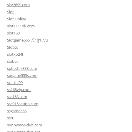
sky2899.com
Slot
Slot Online
slot1111ok.com
slot168
Slotgame666 เข้าสู่ระบบ
Slotxo
slotxo24hr
soibet
spbetflik888.com
sqgame555s.com
sretthi99
ss168vip.com
ssc168.com
ssc915casino.com
ssgame666
ssru
sunny9999club.com