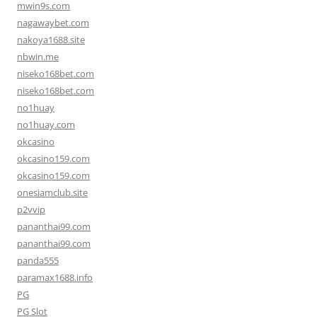
mwin9s.com
nagawaybet.com
nakoya1688.site
nbwin.me
niseko168bet.com
niseko168bet.com
no1huay
no1huay.com
okcasino
okcasino159.com
okcasino159.com
onesiamclub.site
p2vvip
pananthai99.com
pananthai99.com
panda555
paramax1688.info
PG
PG Slot