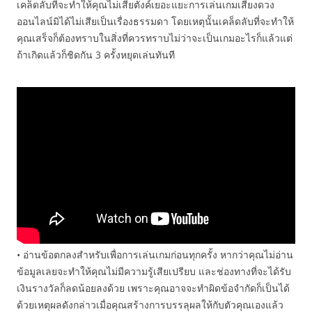
เคล็ดลับที่จะทำให้คุณไม่เสียตังค์เยอะแยะการเล่นเกมเสี่ยงดวง
ออนไลน์มิได้ไม่เสียเป็นเรื่องธรรมดา โดยเหตุนั้นเคล็ดลับที่จะทำให้
คุณเสร็จก็ต้องทราบในสิ่งที่ควรทราบไม่ว่าจะเป็นเกมอะไรก็แล้วแต่
ถ้าเกิดแล้วก็ชิดกัน 3 ครั้งหยุดเล่นทันที
• อ่านข้อตกลงสำหรับเพื่อการเล่นเกมก่อนทุกครั้ง หากว่าคุณไม่อ่าน
ข้อมูลเลยจะทำให้คุณไม่มีความรู้เสียเปรียบ และช่องทางที่จะได้รับ
เงินรางวัลก็ลดน้อยลงด้วย เพราะคุณอาจจะทำผิดข้อจำกัดก็เป็นได้
ด้วยเหตุผลดังกล่าวเมื่อคุณสร้างการบรรลุผลให้กับตัวคุณเองแล้ว