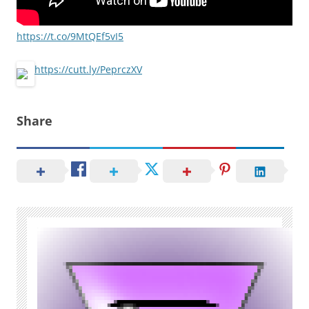
https://t.co/9MtQEf5vI5
https://cutt.ly/PeprczXV
Share