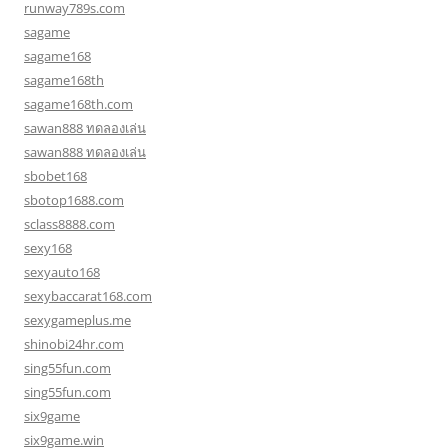
runway789s.com
sagame
sagame168
sagame168th
sagame168th.com
sawan888 ทดลองเล่น
sawan888 ทดลองเล่น
sbobet168
sbotop1688.com
sclass8888.com
sexy168
sexyauto168
sexybaccarat168.com
sexygameplus.me
shinobi24hr.com
sing55fun.com
sing55fun.com
six9game
six9game.win