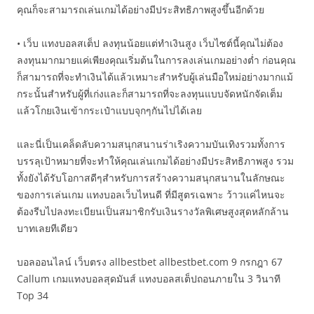
คุณก็จะสามารถเล่นเกมได้อย่างมีประสิทธิภาพสูงขึ้นอีกด้วย
• เว็บ แทงบอลสเต็ป ลงทุนน้อยแต่ทำเงินสูง เว็บไซต์นี้คุณไม่ต้อง
ลงทุนมากมายแค่เพียงคุณเริ่มต้นในการลงเล่นเกมอย่างต่ำ ก่อนคุณ
ก็สามารถที่จะทำเงินได้แล้วเหมาะสำหรับผู้เล่นมือใหม่อย่างมากแม้
กระนั้นสำหรับผู้ที่เก่งและก็สามารถที่จะลงทุนแบบจัดหนักจัดเต็ม
แล้วโกยเงินเข้ากระเป๋าแบบจุกๆกันไปได้เลย
และนี่เป็นเคล็ดลับความสนุกสนานร่าเริงความบันเทิงรวมทั้งการ
บรรลุเป้าหมายที่จะทำให้คุณเล่นเกมได้อย่างมีประสิทธิภาพสูง รวม
ทั้งยังได้รับโอกาสดีๆสำหรับการสร้างความสนุกสนานในลักษณะ
ของการเล่นเกม แทงบอลเว็บไหนดี ที่มีสูตรเฉพาะ ว้าวแค่ไหนจะ
ต้องรีบไปลงทะเบียนเป็นสมาชิกรับเงินรางวัลพิเศษสูงสุดหลักล้าน
บาทเลยทีเดียว
บอลออนไลน์ เว็บตรง allbestbet allbestbet.com 9 กรกฎา 67
Callum เกมแทงบอลสุดมันส์ แทงบอลสเต็ปถอนภายใน 3 วินาที
Top 34