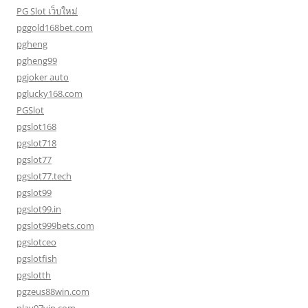
PG Slot เว็บใหม่
pggold168bet.com
pgheng
pgheng99
pgjoker auto
pglucky168.com
PGSlot
pgslot168
pgslot718
pgslot77
pgslot77.tech
pgslot99
pgslot99.in
pgslot999bets.com
pgslotceo
pgslotfish
pgslotth
pgzeus88win.com