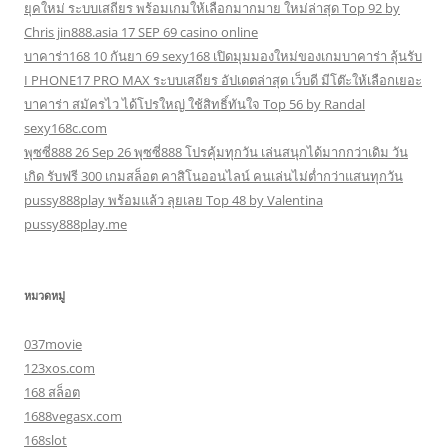
ยุคใหม่ ระบบเสถียร พร้อมเกมให้เลือกมากมาย ใหม่ล่าสุด Top 92 by
Chris jin888.asia 17 SEP 69 casino online
บาคาร่า168 10 กันยา 69 sexy168 เปิดมุมมองใหม่ของเกมบาคาร่า ลุ้นรับ
I PHONE17 PRO MAX ระบบเสถียร อัปเดตล่าสุด เว็บดี มีโต๊ะให้เลือกเยอะ
บาคาร่า สมัครไว ได้โปรใหญ่ ใช้สิทธิ์ทันใจ Top 56 by Randal
sexy168c.com
พุซซี่888 26 Sep 26 พุซซี่888 โปรคุ้มทุกวัน เล่นสนุกได้มากกว่าเดิม วัน
เกิด รับฟรี 300 เกมสล็อต คาสิโนออนไลน์ คนเล่นไม่ต่ำกว่าแสนทุกวัน
pussy888play พร้อมแล้ว ลุยเลย Top 48 by Valentina
pussy888play.me
หมวดหมู่
037movie
123xos.com
168 สล็อต
1688vegasx.com
168slot