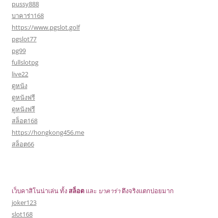
pussy888
บาคาร่า168
https://www.pgslot.golf
pgslot77
pg99
fullslotpg
live22
ดูหนัง
ดูหนังฟรี
ดูหนังฟรี
สล็อต168
https://hongkong456.me
สล็อต66
เว็บคาสิโนน่าเล่น ทั้ง
สล็อต
และ
บาคาร่า
ตึงจริงแตกบ่อยมาก
joker123
slot168