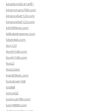
kingdom66 ทางเข้า
kingromans789.com
kingxxxbet123.com
kingxxxbet123.com
kitti999vip.com
lalikabetsgame.com
lcbet444.com
lion123
lionth168.com
lionth168.com
live22
live22slot
lnw365bet.com
lockdown168
lot888
lotto432
luckycat789.com
luis16888.com