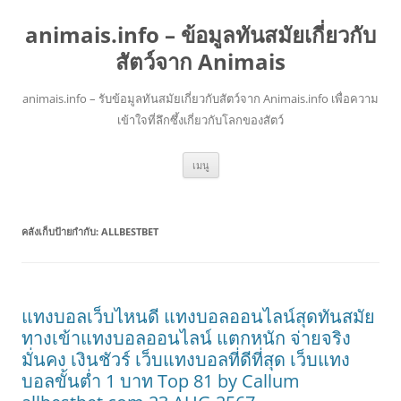
animais.info – ข้อมูลทันสมัยเกี่ยวกับ
สัตว์จาก Animais
animais.info – รับข้อมูลทันสมัยเกี่ยวกับสัตว์จาก Animais.info เพื่อความ
เข้าใจที่ลึกซึ้งเกี่ยวกับโลกของสัตว์
ข้าม
เมนู
ไป
ยัง
เนื้อหา
คลังเก็บป้ายกำกับ:
ALLBESTBET
แทงบอลเว็บไหนดี แทงบอลออนไลน์สุดทันสมัย
ทางเข้าแทงบอลออนไลน์ แตกหนัก จ่ายจริง
มั่นคง เงินชัวร์ เว็บแทงบอลที่ดีที่สุด เว็บแทง
บอลขั้นต่ำ 1 บาท Top 81 by Callum