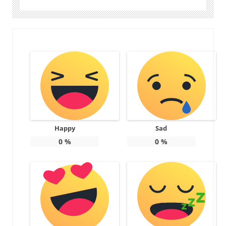
Happy
Sad
0
%
0
%