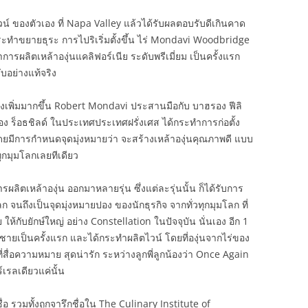
น์ ของตัวเอง ที่ Napa Valley แล้วได้รับผลตอบรับดีเกินคาด
ระทำขยายธุระ การไปริเริ่มตั้งขึ้น ไร่ Mondavi Woodbridge
ทำการผลิตเหล้าองุ่นแคลิฟอร์เนีย ระดับพรีเมี่ยม เป็นครั้งแรก
ับอย่างแท้จริง
ังเพิ่มมากขึ้น Robert Mondavi ประสานมือกับ บาฮรอง ฟีลิ
ูตอง ร็อธชิลด์ ในประเทศประเทศฝรั่งเศส ได้กระทำการก่อตั้ง
ยมีการกำหนดจุดมุ่งหมายว่า จะสร้างเหล้าองุ่นคุณภาพดี แบบ
วทุกมุมโลกเลยทีเดียว
ิตเหล้าองุ่น ออกมาหลายรุ่น ซึ่งแต่ละรุ่นนั้น ก็ได้รับการ
ก จนถึงเป็นจุดมุ่งหมายปอง ของนักธุรกิจ จากทั่วทุกมุมโลก ที่
 ให้กับยักษ์ใหญ่ อย่าง Constellation ในปัจจุบัน นั่นเอง อีก 1
งชายเป็นครั้งแรก และได้กระทำผลิตไวน์ โดยที่องุ่นจากไร่ของ
ที่สื่อความหมาย สุดน่ารัก ระหว่างลูกพี่ลูกน้องว่า Once Again
์เรลเดียวแค่นั้น
่อ รวมทั้งถูกจารึกชื่อใน The Culinary Institute of