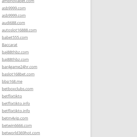
ambnovabet.com
asb9999.com
asb9999.com
audi688.com
autoslot16888.com
babet555.com
Baccarat
baj88thbz.com
baj88thbz.com
bar4game24hr.com
baslot168bet.com
bbp168.me
betboxclubs.com
betflixtikto
betflixtikto.info
betflixtikto.info
betm4vip.com
betwin6666.com
betworld369hot.com