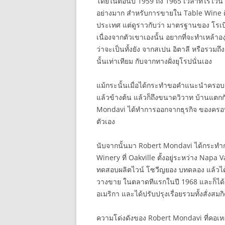
โดยในตอนปี 1959 ถึง 1965 เวลาที่ไร่ไวน
อย่างมาก สำหรับการขายใน Table Wine ติดอ
ประเทศ แต่ดูราวกับว่า มาตรฐานของ โรเบิร
เนื่องจากตัวเขาเองนั้น อยากที่จะทำเหล้าอง
ว่าจะเป็นทั้งยัง จากสเปน อิตาลี หรือรวมถ
นั้นเท่าเทียม กับจากทางฝั่งยุโรปนั่นเอง
แม้กระนั้นเมื่อได้กระทำขอคำแนะนำครอบคร
แล้วข้างต้น แล้วก็ถึงขนาดวิวาท บ้านแตกกั
Mondavi ได้ทำการออกจากธุรกิจ ของครอบคร
ตัวเอง
นับจากนั้นมา Robert Mondavi ได้กระทำกา
Winery ที่ Oakville ตั้งอยู่ระหว่าง Napa Va
ทดสอบผลิตไวน์ โซวีญยอง บทดลอง แล้วได้
วางขาย ในตลาดทีแรกในปี 1968 และก็ได้รั
อเมริกา และได้ปรับปรุงเรื่อยรวมทั้งสั่งสม
ความโด่งดังของ Robert Mondavi ที่คอเหล้าอ