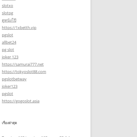
slotxo
slotpg
ดูหนังโป๊
https://1xbetth.vip
pgslot
allbet24
pg slot
joker 123
https://samurai777.net
https://tokyoslot88.com
pgslotbetway
joker123
pgslot
https://gogoslot.asia
เรื่องล่าสุด