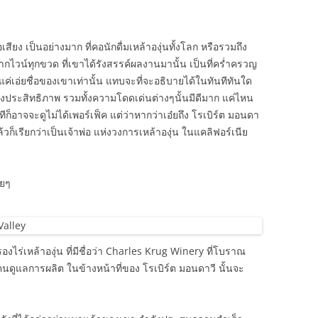
อเสียง เป็นอย่างมาก ที่คอนักดื่มเหล้าองุ่นทั้งโลก หรือรวมถึง
องจากไวน์ทุกขวด ที่เขาได้รังสรรค์ผลงานมานั้น เป็นที่คร่ำครวญ
งแค่เอ่ยชื่อของเขาเท่านั้น แทบจะที่จะอธิบายได้ในทันทีทันใด
ประสิทธิภาพ รวมทั้งความโดดเด่นต่างๆนั้นมีดีมาก แค่ไหน
ีก็อาจจะดูไม่ได้เพอร์เฟ็ค แต่ว่าหากว่าเอ๋ยถึง โรเบิร์ต มอนดา
ด แล้วก็เรียกว่าเป็นเจ้าพ่อ แห่งวงการเหล้าองุ่น ในแคลิฟอร์เนีย
ายๆ
งไร่เหล้าองุ่น ที่มีชื่อว่า Charles Krug Winery ที่โบราณ
็นคนดูแลการผลิต ในข้างหน้าที่ของ โรเบิร์ต มอนดาวี นั้นจะ