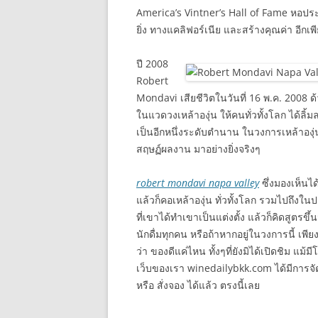
America’s Vintner’s Hall of Fame หอประว
ยิ่ง ทางแคลิฟอร์เนีย และสร้างคุณค่า อีกเพ
ปี 2008
Robert
Mondavi เสียชีวิตในวันที่ 16 พ.ค. 2008 ด
ในแวดวงเหล้าองุ่น ให้คนทั่วทั้งโลก ได้ลิ
เป็นอีกหนึ่งระดับตำนาน ในวงการเหล้าองุ่น 
สฤษฏ์ผลงาน มาอย่างยิ่งจริงๆ
robert mondavi napa valley
ซึ่งมองเห็นได
แล้วก็คอเหล้าองุ่น ทั่วทั้งโลก รวมไปถึงใน
ที่เขาได้ทำเขาเป็นแต่งตั้ง แล้วก็คิดสูตรขึ้
นักดื่มทุกคน หรือถ้าหากอยู่ในวงการนี้ เพี
ว่า ของดีแค่ไหน ทั้งๆที่ยังมิได้เปิดชิม แม
เว็บของเรา winedailybkk.com ได้มีการจั
หรือ สั่งจอง ได้แล้ว ตรงนี้เลย