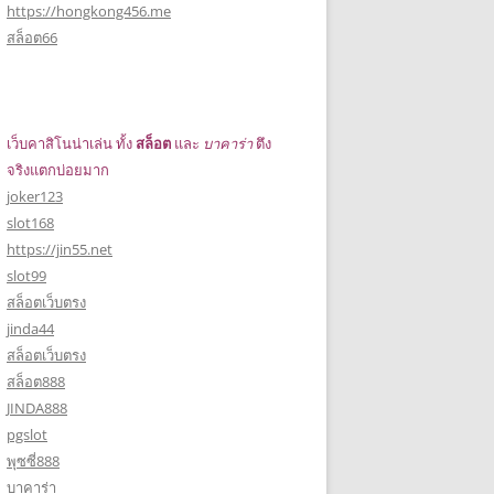
https://hongkong456.me
สล็อต66
เว็บคาสิโนน่าเล่น ทั้ง
สล็อต
และ
บาคาร่า
ตึง
จริงแตกบ่อยมาก
joker123
slot168
https://jin55.net
slot99
สล็อตเว็บตรง
jinda44
สล็อตเว็บตรง
สล็อต888
JINDA888
pgslot
พุซซี่888
บาคาร่า