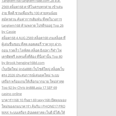
Tangtem168 tangtem168e.com 28 ส.ค.
2569 สล็อต168 คาสิโนครบทุกค่าย เข้าเล่น
ง่าย ฟีลดี ชวนเพื่อนรับ 100 สายทุนน้อย
สมัครด่วน คุ้มค่าการเดิมพัน ที่สุดในวงการ
tangtem168 ห้ามพลาด โปรดีรออยู่ Top 26
by Cassie
สล็อต168 4 AUG 2569 สล็อต168 เกมสล็อต ที่
ผู้เล่นชื่นชอบ ที่สุด ลอตเตอรี่ ราคาถูก ฝาก-
ถอน รวดเร็ว ไลฟ์สด สล็อต ยิงปลา กีฬา ไพ่
เครดิตฟรี ลงทุนทั้งที่ต้อง ที่นี่เท่านั้น Top 80
by Brook hengjing168d.com
เว็บเปิดใหม่ jinda888 เว็บไซต์ใหญ่ สล็อตเว็บ
ตรง 2026 ประสบการณ์เล่นยุคใหม่ ระบบ
เสถียร พร้อมเกมให้เลือกมากมาย ใหม่ล่าสุด
Top 92 by Chris jin888.asia 17 SEP 69
casino online
บาคาร่า168 10 กันยา 69 sexy168 เปิดมุมมอง
ใหม่ของเกมบาคาร่า ลุ้นรับ I PHONE17 PRO
MAX ระบบเสถียร อัปเดตล่าสุด เว็บดี มีโต๊ะให้