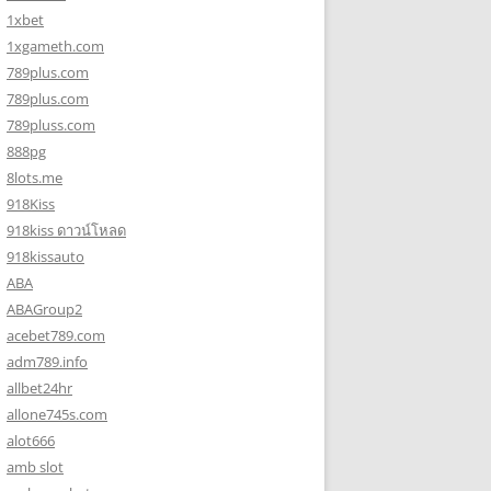
1xbet
1xgameth.com
789plus.com
789plus.com
789pluss.com
888pg
8lots.me
918Kiss
918kiss ดาวน์โหลด
918kissauto
ABA
ABAGroup2
acebet789.com
adm789.info
allbet24hr
allone745s.com
alot666
amb slot