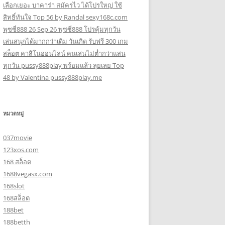
เลือกเยอะ บาคาร่า สมัครไว ได้โปรใหญ่ ใช้
สิทธิ์ทันใจ Top 56 by Randal sexy168c.com
พุซซี่888 26 Sep 26 พุซซี่888 โปรคุ้มทุกวัน
เล่นสนุกได้มากกว่าเดิม วันเกิด รับฟรี 300 เกม
สล็อต คาสิโนออนไลน์ คนเล่นไม่ต่ำกว่าแสน
ทุกวัน pussy888play พร้อมแล้ว ลุยเลย Top
48 by Valentina pussy888play.me
หมวดหมู่
037movie
123xos.com
168 สล็อต
1688vegasx.com
168slot
168สล็อต
188bet
188betth