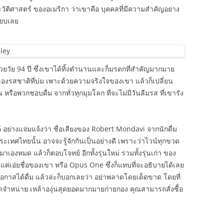
ัติศาสตร์ ของอเมริกา ว่าเขาคือ บุคคลที่มีความสำคัญอย่าง
ียบเลย
้วยวัย 94 ปี ซึ่งเขาได้ทิ้งตำนานและก็มรดกที่สำคัญมากมาย
้มลองรสชาติที่บ่ม เพาะด้วยความจริงใจของเขา แล้วก็เปลี่ยน
หรือพวกชอบดื่ม จากทั่วทุกมุมโลก ที่จะไม่มีวันลืมรส ที่เขารัง
้ อย่างแจ่มแจ้งว่า ชื่อเสียงของ Robert Mondavi จากนักดื่ม
ประเทศไทยนั้น อาจจะรู้จักกันเป็นอย่างดี เพราะว่าไวน์ทุกขวด
นมาเองหมด แล้วก็ตอบโจทย์ อีกทั้งรุ่นใหม่ รวมทั้งรุ่นเก่า ของ
ยงแต่เอ่ยชื่อของเขา หรือ Opus One ซึ่งก็แทบที่จะอธิบายได้เลย
้มีโอกาสได้ดื่ม แล้วล่ะก็บอกเลยว่า อย่าพลาดโดยเด็ดขาด โดยที่
ดจำหน่าย เหล้าองุ่นสุดยอดมากมายก่ายกอง คุณสามารถสั่งซื้อ