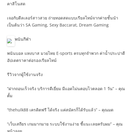
คาสิโนสด
เจอกับดีลเลอร์สาวสวย ถ่ายทอดสดแบบเรียลไทม์จากค่ายชั้นนำ
เป็นต้นว่า SA Gaming, Sexy Baccarat, Dream Gaming
พนันกีฬา
พนันบอล แทงบาส มวยไทย E-sports ครบทุกจำพวก ค่าน้ำประปาดี
อัปเดตราคาต่อรองเรียลไทม์
รีวิวจากผู้ใช้งานจริง
“ฝากถอนเร็วจริง บริการดีเยี่ยม มีแอดไม่นตอบไวตลอด 1 วัน” – คุณ
ตั้ม
“thehulk88 เครดิตฟรี ได้จริง แค่สมัครก็ได้รับแล้ว” – คุณมด
“เว็บเสถียร เกมมากมาย ระบบใช้งานง่าย ชี้แนะเลยครับผม” – คุณ
หน้าจอย