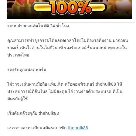
ระบบฝากถอนอัตโนมัติ 24 ชั่วโมง
คุณสามารถทำธุรกรรมได้ตลอดเวลาโดยไม่ต้องรอทีมงาน ฝากถอน
รวดเร็วทันใจด้านในไม่กี่วินาที รองรับแบงค์ชั้นแนวหน้าทุกแห่งใน
ประเทศไทย
รองรับทุกแพลตฟอร์ม
ไม่ว่าจะเล่นผ่านมือถือ แท็บเล็ต หรือคอมพิวเตอร์ thehulk88 ให้
ประสบการณ์ที่ลื่นไหล ไม่มีสะดุด ใช้งานง่ายด้วยระบบ UI ที่เป็น
มิตรกับผู้ใช้
เริ่มต้นกล้วยๆกับ thehulk88
แนวทางลงทะเบียนสมัครสมาชิก
thehulk88