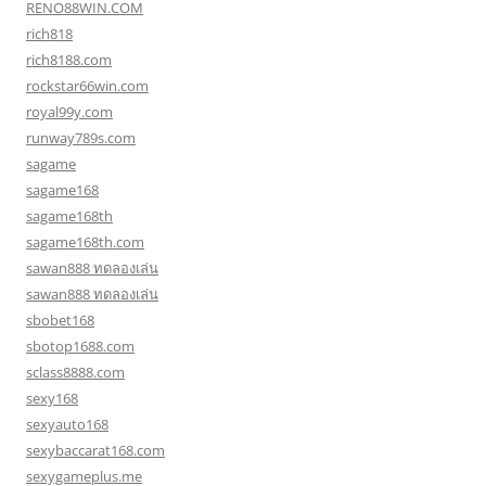
RENO88WIN.COM
rich818
rich8188.com
rockstar66win.com
royal99y.com
runway789s.com
sagame
sagame168
sagame168th
sagame168th.com
sawan888 ทดลองเล่น
sawan888 ทดลองเล่น
sbobet168
sbotop1688.com
sclass8888.com
sexy168
sexyauto168
sexybaccarat168.com
sexygameplus.me