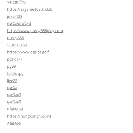
หนังชนโรง
https://sagame168th.club
joker123
ดูหนังออนไลน์
https://www.pussy888play.com
pussy888
บาคาร่า168
https://www.pgslot.golf
pgslot77
pg99
fullslotpg
live22
ดูหนัง
ดูหนังฟรี
ดูหนังฟรี
สล็อต168
https://hongkong456.me
สล็อต66