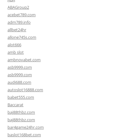
ABAGroup2
acebet789.com
adm789.info
allbet24hr
allone745s.com
alot666
amb slot
ambnovabet.com
asb9999.com
asb9999.com
audi688.com
autoslot16888.com
babet555.com
Baccarat
baj88thbz.com
baj88thbz.com
bar4game24hr.com
baslot168bet.com