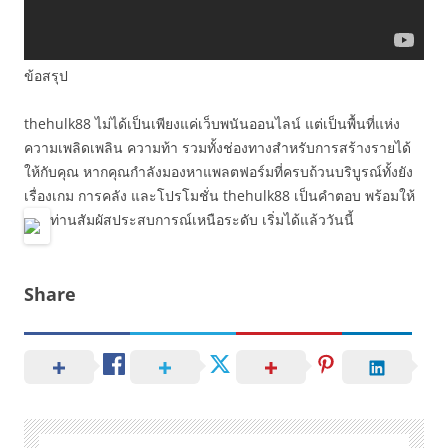
ข้อสรุป
thehulk88 ไม่ได้เป็นเพียงแค่เว็บพนันออนไลน์ แต่เป็นพื้นที่แห่ง
ความเพลิดเพลิน ความท้า รวมทั้งช่องทางสำหรับการสร้างรายได้
ให้กับคุณ หากคุณกำลังมองหาแพลตฟอร์มที่ครบถ้วนบริบูรณ์ทั้งยัง
เรื่องเกม การคลัง และโปรโมชั่น thehulk88 เป็นคำตอบ พร้อมให้
ท่านสัมผัสประสบการณ์เหนือระดับ เริ่มได้แล้ววันนี้
Share