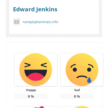
Edward Jenkins
noreply@animais.info
Happy
Sad
0
%
0
%