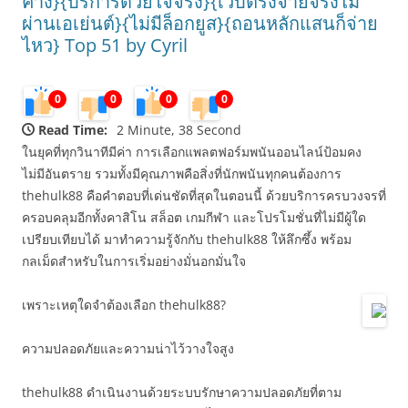
ค้าง}{บริการด้วยใจจริง}{เว็บตรงจ่ายจริงไม่
ผ่านเอเย่นต์}{ไม่มีล็อกยูส}{ถอนหลักแสนก็จ่าย
ไหว} Top 51 by Cyril
0
0
0
0
Read Time:
2 Minute, 38 Second
ในยุคที่ทุกวินาทีมีค่า การเลือกแพลตฟอร์มพนันออนไลน์ป้อมคง
ไม่มีอันตราย รวมทั้งมีคุณภาพคือสิ่งที่นักพนันทุกคนต้องการ
thehulk88 คือคำตอบที่เด่นชัดที่สุดในตอนนี้ ด้วยบริการครบวงจรที่
ครอบคลุมอีกทั้งคาสิโน สล็อต เกมกีฬา และโปรโมชั่นที่ไม่มีผู้ใด
เปรียบเทียบได้ มาทำความรู้จักกับ thehulk88 ให้ลึกซึ้ง พร้อม
กลเม็ดสำหรับในการเริ่มอย่างมั่นอกมั่นใจ
เพราะเหตุใดจำต้องเลือก thehulk88?
ความปลอดภัยและความน่าไว้วางใจสูง
thehulk88 ดำเนินงานด้วยระบบรักษาความปลอดภัยที่ตาม