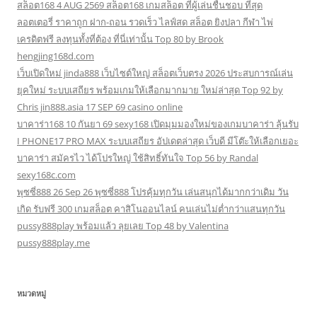
สล็อต168 4 AUG 2569 สล็อต168 เกมสล็อต ที่ผู้เล่นชื่นชอบ ที่สุด
ลอตเตอรี่ ราคาถูก ฝาก-ถอน รวดเร็ว ไลฟ์สด สล็อต ยิงปลา กีฬา ไพ่
เครดิตฟรี ลงทุนทั้งที่ต้อง ที่นี่เท่านั้น Top 80 by Brook
hengjing168d.com
เว็บเปิดใหม่ jinda888 เว็บไซต์ใหญ่ สล็อตเว็บตรง 2026 ประสบการณ์เล่น
ยุคใหม่ ระบบเสถียร พร้อมเกมให้เลือกมากมาย ใหม่ล่าสุด Top 92 by
Chris jin888.asia 17 SEP 69 casino online
บาคาร่า168 10 กันยา 69 sexy168 เปิดมุมมองใหม่ของเกมบาคาร่า ลุ้นรับ
I PHONE17 PRO MAX ระบบเสถียร อัปเดตล่าสุด เว็บดี มีโต๊ะให้เลือกเยอะ
บาคาร่า สมัครไว ได้โปรใหญ่ ใช้สิทธิ์ทันใจ Top 56 by Randal
sexy168c.com
พุซซี่888 26 Sep 26 พุซซี่888 โปรคุ้มทุกวัน เล่นสนุกได้มากกว่าเดิม วัน
เกิด รับฟรี 300 เกมสล็อต คาสิโนออนไลน์ คนเล่นไม่ต่ำกว่าแสนทุกวัน
pussy888play พร้อมแล้ว ลุยเลย Top 48 by Valentina
pussy888play.me
หมวดหมู่