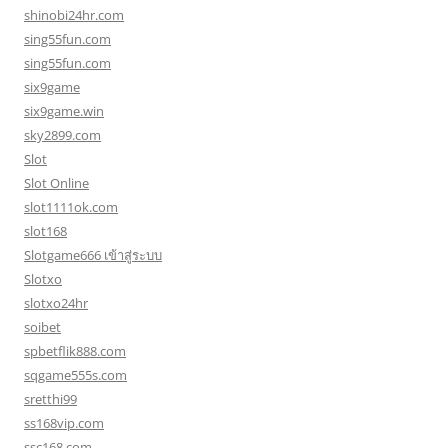
shinobi24hr.com
sing55fun.com
sing55fun.com
six9game
six9game.win
sky2899.com
Slot
Slot Online
slot1111ok.com
slot168
Slotgame666 เข้าสู่ระบบ
Slotxo
slotxo24hr
soibet
spbetflik888.com
sqgame555s.com
sretthi99
ss168vip.com
ssc168.com