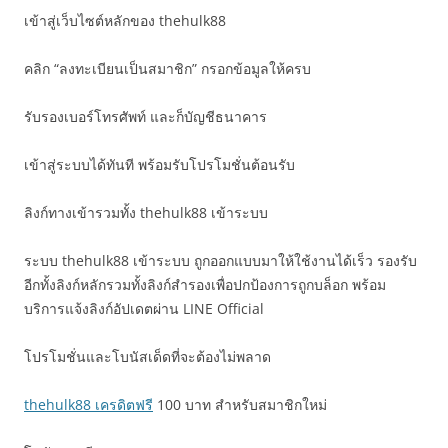
เข้าสู่เว็บไซต์หลักของ thehulk88
คลิก “ลงทะเบียนเป็นสมาชิก” กรอกข้อมูลให้ครบ
รับรองเบอร์โทรศัพท์ และก็บัญชีธนาคาร
เข้าสู่ระบบได้ทันที พร้อมรับโปรโมชั่นต้อนรับ
ลิงก์ทางเข้ารวมทั้ง thehulk88 เข้าระบบ
ระบบ thehulk88 เข้าระบบ ถูกออกแบบมาให้ใช้งานได้เร็ว รองรับ
อีกทั้งลิงก์หลักรวมทั้งลิงก์สำรองเพื่อปกป้องการถูกบล็อก พร้อม
บริการแจ้งลิงก์อัปเดตผ่าน LINE Official
โปรโมชั่นและโบนัสเด็ดที่จะต้องไม่พลาด
thehulk88 เครดิตฟรี
100 บาท สำหรับสมาชิกใหม่