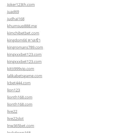
Joker123th.com
juad69
judhai168
khumsup888.me
kimchibetbet.com
kingdom66 ทางเข้า
kingromans789.com
kingxxxbet123.com
kingxxxbet123.com
kitti999vip.com
lalikabetsgame.com
lcbet444.com
lion123
lionth168.com
lionth168.com
live22
live22slot
lnw365bet.com
lockdown168