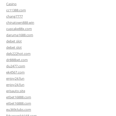
Casino
cc11388.com
chang7777
chinatown888.win
cupcake88x.com
daruma1688.com
debet slot
debet slot
dgb222hot.com
dr888bet.com
du2477.com
ek4567.com
enjoy24.fun
enjoy24.fun
erisauto.site
etbet16888.com
etbet16888.com
eu369clubs.com
fcharoenkit168.com