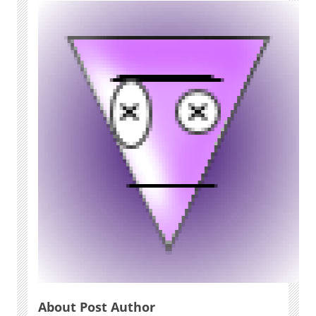
About Post Author